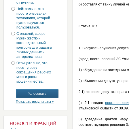
от рутины.
б) составляют тайну личной ж
Нейтрально, это
просто очередная
технология, которой
нужно научиться
Статья 167
пользоваться.
С опаской, сфере
нужен жесткий
законодательный
контроль для защиты
1. В случае нарушения депута
личных данных и
авторских прав.
(в ред. постановлений ЗС Уль
Отрицательно, это
несет угрозу
1) обсуждение на заседании м
сокращения рабочих
мест и роста
2) объявления депутату пори
мошенничества.
2.1) лишение депутата права
Показать результаты »
(п. 2.1 введен
постановлени
Ульяновской области от 30.09.
3) доведение фактов нару
НОВОСТИ ФРАКЦИЙ
соответствующего решения За