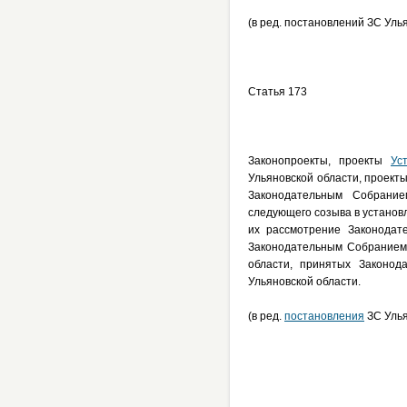
(в ред. постановлений ЗС Уль
Статья 173
Законопроекты, проекты
Ус
Ульяновской области, проект
Законодательным Собрание
следующего созыва в установ
их рассмотрение Законодат
Законодательным Собранием 
области, принятых Законод
Ульяновской области.
(в ред.
постановления
ЗС Улья