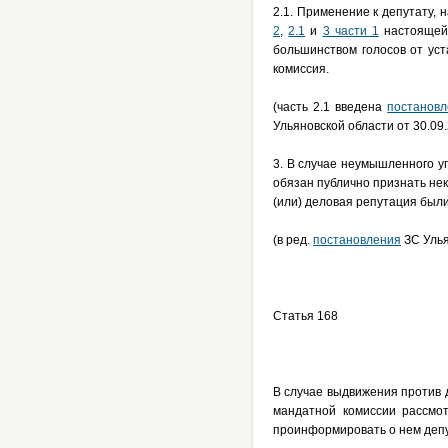
2.1. Применение к депутату,
2
,
2.1
и
3 части 1
настоящей 
большинством голосов от уст
комиссия.
(часть 2.1 введена
постанов
Ульяновской области от 30.09
3. В случае неумышленного у
обязан публично признать нек
(или) деловая репутация был
(в ред.
постановления
ЗС Улья
Статья 168
В случае выдвижения против 
мандатной комиссии рассмо
проинформировать о нем депу