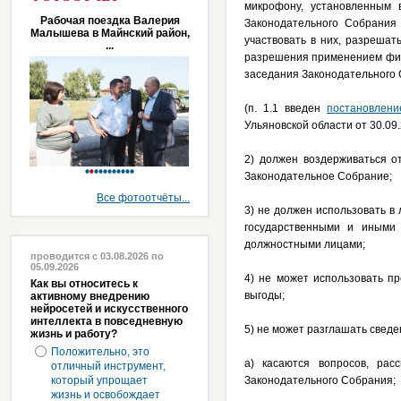
микрофону, установленным 
Рабочая поездка Валерия
Законодательного Собрания 
Малышева в Майнский район,
участвовать в них, разреша
...
разрешения применением физ
заседания Законодательного 
(п. 1.1 введен
постановлени
Ульяновской области от 30.09.
2) должен воздерживаться о
Законодательное Собрание;
Все фотоотчёты...
3) не должен использовать в
государственными и иными 
должностными лицами;
проводится с 03.08.2026 по
05.09.2026
4) не может использовать 
Как вы относитесь к
выгоды;
активному внедрению
нейросетей и искусственного
интеллекта в повседневную
5) не может разглашать сведе
жизнь и работу?
Положительно, это
а) касаются вопросов, рас
отличный инструмент,
который упрощает
Законодательного Собрания;
жизнь и освобождает