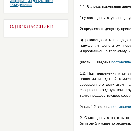
Информация депутатских
объединений
1.1. В случае нарушения деп
1) указать депутату на недоп
ОДНОКЛАССНИКИ
2) предложить депутату прин
3) рекомендовать Председа
нарушения депутатом нор
информационно-телекоммуник
(часть 1.1 введена
постановл
1.2. При применении к депу
принятии мандатной комис
совершенного депутатом на
совершенного депутатом нару
также предшествующее совер
(часть 1.2 введена
постановл
2. Список депутатов, отсутс
быть опубликован по решению