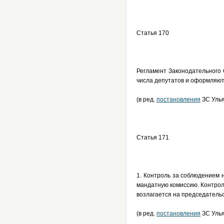
Статья 170
Регламент Законодательного 
числа депутатов и оформляют
(в ред.
постановления
ЗС Улья
Статья 171
1. Контроль за соблюдением 
мандатную комиссию. Контрол
возлагается на председатель
(в ред.
постановления
ЗС Улья