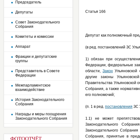
Председатель
Статья 166
Депутаты
Совет Законодательного
Собрания
Депутат как полномочный пре
Комитеты и комиссии
Аппарат
(в ред. постановлений ЗС Уль
Фракции и депутатские
1) обязан при осуществлен
группы
Федерации, федеральные зак
Представитель в Совете
области,
Закон
Ульяновской о
Федерации
другие законы Ульяновско
Правительства Ульяновской о
Межпарламентское
Собрания, а также норматив
взаимодействие
его полномочий;
История Законодательного
Собрания
(п. 1 в ред.
постановления
ЗС 
Награды и меры поощрения
Законодательного Собрания
1.1) не может препятствов
Законодательного Собрани
Законодательного Собрания 
Собрания, принятые в пред
ФОТООТЧЁТ