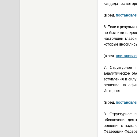
кандидат, за кото
(в ред.
постановле
6. Если в результ
не был ими надел
настоящей главой
которые вносились
(в ред.
постановле
7. Структурное 
аналитическое об
вступления в сил
решение на офиц
Интернет.
(в ред.
постановле
8. Структурное 
обеспечение деят
решения о наделе
Федерации Федера