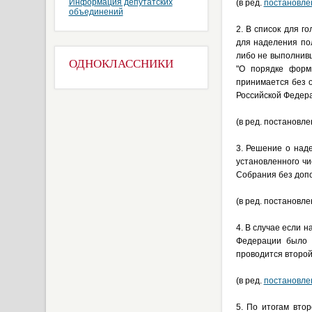
Информация депутатских
(в ред.
постановле
объединений
2. В список для 
для наделения по
либо не выполнив
ОДНОКЛАССНИКИ
"О порядке форм
принимается без 
Российской Федер
(в ред. постановл
3. Решение о над
установленного ч
Собрания без допо
(в ред. постановл
4. В случае если 
Федерации было в
проводится второй
(в ред.
постановле
5. По итогам вто