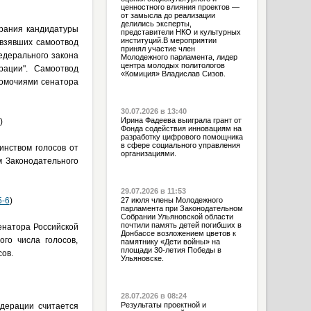
ценностного влияния проектов —
от замысла до реализации
делились эксперты,
брания кандидатуры
представители НКО и культурных
институций.В мероприятии
 взявших самоотвод
принял участие член
дерального закона
Молодежного парламента, лидер
центра молодых политологов
ации". Самоотвод
«Комиция» Владислав Сизов.
номочиями сенатора
30.07.2026 в 13:40
Ирина Фадеева выиграла грант от
)
Фонда содействия инновациям на
разработку цифрового помощника
в сфере социального управления
нством голосов от
организациями.
м Законодательного
29.07.2026 в 11:53
5-6
)
27 июля члены Молодежного
парламента при Законодательном
Собрании Ульяновской области
почтили память детей погибших в
енатора Российской
Донбассе возложением цветов к
го числа голосов,
памятнику «Дети войны» на
площади 30-летия Победы в
ов.
Ульяновске.
28.07.2026 в 08:24
Результаты проектной и
дерации считается