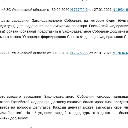
ений ЗС Ульяновской области от 30.09.2020
N 767/29-6
, от 27.01.2021
N 19/34-6
даты заседания Законодательного Собрания, на котором будет (будут
дидатуры) для наделения полномочиями сенатора Российской Федерации
аты) обязан (обязаны) представить в Законодательное Собрание документ
ного закона "О порядке формирования Совета Федерации Федерального С
ений ЗС Ульяновской области от 30.09.2020
N 767/29-6
, от 27.01.2021
N 19/34-6
етствующего заседания Законодательного Собрания каждому кандида
атора Российской Федерации, давшему согласие баллотироваться, предост
ветов на вопросы депутатов. Каждый депутат может высказать свое мн
 или "против". На обсуждение каждой кандидатуры отводится не боле
иях - до 5 минут.