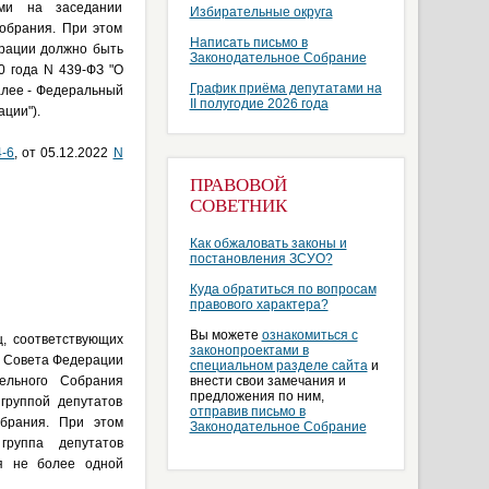
ями на заседании
Избирательные округа
обрания. При этом
Написать письмо в
рации должно быть
Законодательное Собрание
0 года N 439-ФЗ "О
График приёма депутатами на
алее - Федеральный
II полугодие 2026 года
ции").
4-6
, от 05.12.2022
N
ПРАВОВОЙ
СОВЕТНИК
Как обжаловать законы и
постановления ЗСУО?
Куда обратиться по вопросам
правового характера?
Вы можете
ознакомиться с
, соответствующих
законопроектами в
я Совета Федерации
специальном разделе сайта
и
ельного Собрания
внести свои замечания и
предложения по ним,
группой депутатов
отправив письмо в
брания. При этом
Законодательное Собрание
группа депутатов
ия не более одной