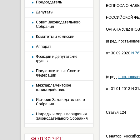
Председатель
ВОПРОСА О НАД
Депутаты
РОССИЙСКОЙ ФЕД
Совет Законодательного
Собрания
ОРГАНА УЛЬЯНО
Комитеты и комиссии
(в ред. постановл
Аппарат
от 30.09.2020
N 76
Фракции и депутатские
группы
Представитель в Совете
Федерации
(в ред.
постановле
Межпарламентское
от 31.01.2013 N 31
взаимодействие
История Законодательного
Собрания
Статья 124
Награды и меры поощрения
Законодательного Собрания
Сенатор Российск
ФОТООТЧЁТ