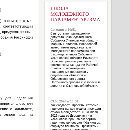
ШКОЛА
)
МОЛОДЁЖНОГО
ПАРЛАМЕНТАРИЗМА
) рассматриваться
, соответствующий
Сегодня в 10:51
ы, предусмотренные
6 августа по приглашению
депутата Законодательного
обрания Российской
Собрания Ульяновской области
Марины Павловны Беспаловой
заместитель председателя
Молодежного парламента при
)
Законодательном Собрании
Ульяновской области Елизавета
Волкова приняла участие в
совместном заседании Рабочей
группы по мониторингу
пешеходных переходов у
социальных объектов и
Общественного совета
Партийного проекта «Безопасные
дороги» в Ульяновской области.
ту для наделения
03.08.2026 в 10:08
авляется слово для
Как создавать проекты, которые
приносят пользу людям и находят
ение о кандидате,
отклик в обществе? 30–31 июля
е одного часа, на
2026 года во Дворце книги в
Ульяновске прошла экспертно-
практическая сессия «Ульяновск:
формула влияния». Практиками
оценки социокультурного и