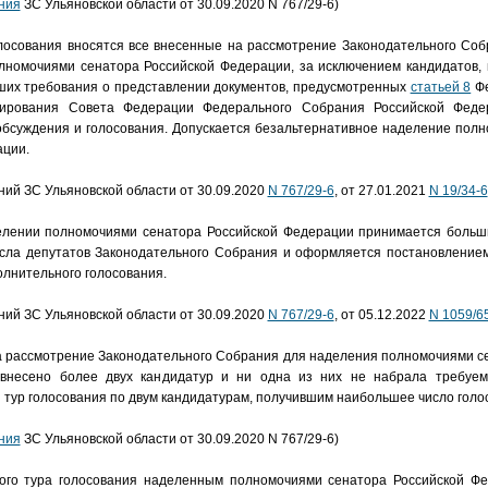
ния
ЗС Ульяновской области от 30.09.2020 N 767/29-6)
голосования вносятся все внесенные на рассмотрение Законодательного Со
лномочиями сенатора Российской Федерации, за исключением кандидатов,
ших требования о представлении документов, предусмотренных
статьей 8
Фе
ирования Совета Федерации Федерального Собрания Российской Федер
обсуждения и голосования. Допускается безальтернативное наделение пол
ации.
ений ЗС Ульяновской области от 30.09.2020
N 767/29-6
, от 27.01.2021
N 19/34-6
елении полномочиями сенатора Российской Федерации принимается больши
исла депутатов Законодательного Собрания и оформляется постановление
лнительного голосования.
ений ЗС Ульяновской области от 30.09.2020
N 767/29-6
, от 05.12.2022
N 1059/6
на рассмотрение Законодательного Собрания для наделения полномочиями с
несено более двух кандидатур и ни одна из них не набрала требуемо
 тур голосования по двум кандидатурам, получившим наибольшее число голос
ния
ЗС Ульяновской области от 30.09.2020 N 767/29-6)
рого тура голосования наделенным полномочиями сенатора Российской Фе