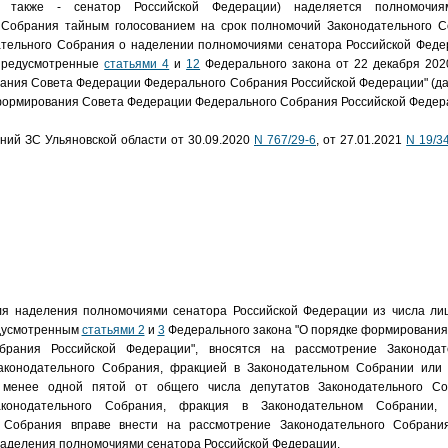
е также - сенатор Российской Федерации) наделяется полномочи
 Собрания тайным голосованием на срок полномочий Законодательного С
тельного Собрания о наделении полномочиями сенатора Российской Феде
 предусмотренные
статьями 4
и
12
Федерального закона от 22 декабря 202
ания Совета Федерации Федерального Собрания Российской Федерации" (д
 формирования Совета Федерации Федерального Собрания Российской Федера
ений ЗС Ульяновской области от 30.09.2020
N 767/29-6
, от 27.01.2021
N 19/3
ля наделения полномочиями сенатора Российской Федерации из числа лиц
дусмотренным
статьями 2
и
3
Федерального закона "О порядке формировани
брания Российской Федерации", вносятся на рассмотрение Законодат
конодательного Собрания, фракцией в Законодательном Собрании или 
 менее одной пятой от общего числа депутатов Законодательного Со
конодательного Собрания, фракция в Законодательном Собрании, 
о Собрания вправе внести на рассмотрение Законодательного Собран
наделения полномочиями сенатора Российской Федерации.