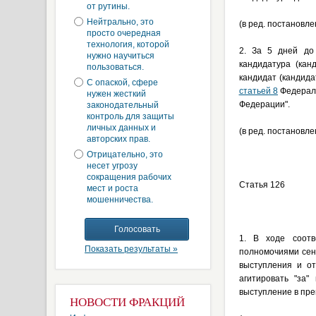
от рутины.
Нейтрально, это
(в ред. постановл
просто очередная
технология, которой
2. За 5 дней до 
нужно научиться
кандидатура (кан
пользоваться.
кандидат (кандид
С опаской, сфере
статьей 8
Федераль
нужен жесткий
Федерации".
законодательный
контроль для защиты
личных данных и
(в ред. постановл
авторских прав.
Отрицательно, это
несет угрозу
сокращения рабочих
Статья 126
мест и роста
мошенничества.
1. В ходе соотв
Показать результаты »
полномочиями сен
выступления и от
агитировать "за"
выступление в прен
НОВОСТИ ФРАКЦИЙ