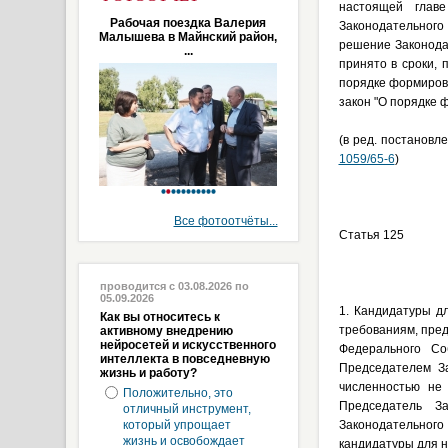
настоящей глав
Рабочая поездка Валерия
Законодательного
Малышева в Майнский район,
решение Законода
...
принято в сроки,
порядке формиров
закон "О порядке
(в ред. постановл
1059/65-6
)
Все фотоотчёты...
Статья 125
проводится с 03.08.2026 по
05.09.2026
1. Кандидатуры д
Как вы относитесь к
требованиям, пре
активному внедрению
нейросетей и искусственного
Федерального Со
интеллекта в повседневную
Председателем За
жизнь и работу?
численностью не
Положительно, это
Председатель За
отличный инструмент,
который упрощает
Законодательног
жизнь и освобождает
кандидатуры для 