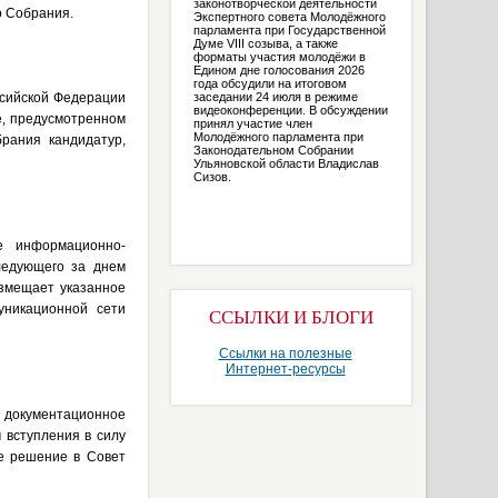
законотворческой деятельности
о Собрания.
Экспертного совета Молодёжного
парламента при Государственной
Думе VIII созыва, а также
форматы участия молодёжи в
Едином дне голосования 2026
года обсудили на итоговом
ссийской Федерации
заседании 24 июля в режиме
видеоконференции. В обсуждении
е, предусмотренном
принял участие член
Молодёжного парламента при
рания кандидатур,
Законодательном Собрании
Ульяновской области Владислав
Сизов.
е информационно-
ледующего за днем
змещает указанное
уникационной сети
ССЫЛКИ И БЛОГИ
Ссылки на полезные
Интернет-ресурсы
 документационное
 вступления в силу
е решение в Совет