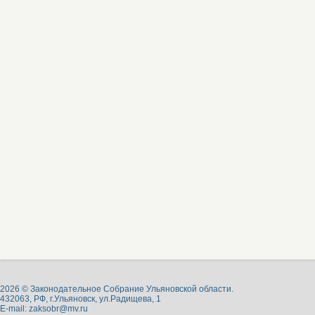
2026 © Законодательное Собрание Ульяновской области.
432063, РФ, г.Ульяновск, ул.Радищева, 1
E-mail:
zaksobr@mv.ru