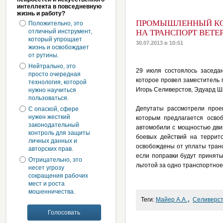
интеллекта в повседневную
жизнь и работу?
ПРОМЫШЛЕННЫЙ КОМ
Положительно, это
отличный инструмент,
НА ТРАНСПОРТ ВЕТ
который упрощает
30.07.2013 в 10:51
жизнь и освобождает
от рутины.
Нейтрально, это
29 июля состоялось заседан
просто очередная
которое провел заместитель 
технология, которой
Игорь Селиверстов, Эдуард Ш
нужно научиться
пользоваться.
Депутаты рассмотрели проек
С опаской, сфере
нужен жесткий
которым предлагается осво
законодательный
автомобили с мощностью дви
контроль для защиты
боевых действий на террит
личных данных и
освобождены от уплаты транс
авторских прав.
если поправки будут приняты
Отрицательно, это
льготой за одно транспортное
несет угрозу
сокращения рабочих
мест и роста
мошенничества.
,
Теги:
Майер А.А.
Селиверст