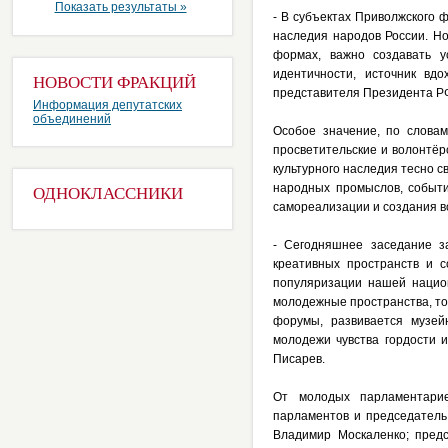
Показать результаты »
- В субъектах Приволжского 
наследия народов России. Н
формах, важно создавать у
идентичности, источник вд
НОВОСТИ ФРАКЦИЙ
представителя Президента Р
Информация депутатских
объединений
Особое значение, по словам
просветительские и волонтёр
культурного наследия тесно с
народных промыслов, событ
ОДНОКЛАССНИКИ
самореализации и создания в
- Сегодняшнее заседание з
креативных пространств и с
популяризации нашей национ
молодежные пространства, то
форумы, развивается музей
молодежи чувства гордости 
Писарев.
От молодых парламентарие
парламентов и председатель
Владимир Москаленко; пред