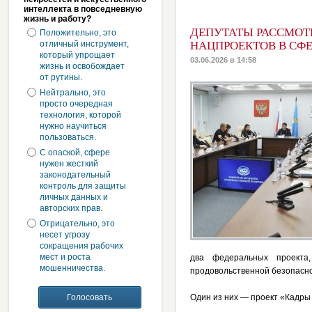
интеллекта в повседневную
жизнь и работу?
ДЕПУТАТЫ РАССМОТ
Положительно, это
отличный инструмент,
НАЦПРОЕКТОВ В СФЕ
который упрощает
03.06.2026 в 14:58
жизнь и освобождает
от рутины.
Нейтрально, это
просто очередная
технология, которой
нужно научиться
пользоваться.
С опаской, сфере
нужен жесткий
законодательный
контроль для защиты
личных данных и
авторских прав.
Отрицательно, это
несет угрозу
сокращения рабочих
мест и роста
два федеральных проекта,
мошенничества.
продовольственной безопасн
Один из них — проект «Кадры 