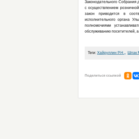
Законодательного Собрания д
с осуществлением розничной
закон приводится в соот
исполнительного органа Уль
полномочиями устанавлива
обслуживанию посетителей, а
,
Теги:
Хайруллин Р.Н.
Шпак 
Поделиться ссылкой