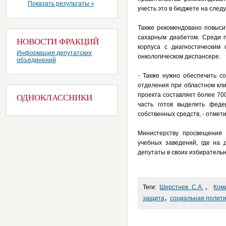
Показать результаты »
учесть это в бюджете на след
Также рекомендовано повыси
сахарным диабетом. Среди п
НОВОСТИ ФРАКЦИЙ
корпуса с диагностическим
Информация депутатских
онкологическом диспансере.
объединений
- Также нужно обеспечить с
отделения при областном кл
проекта составляет более 70
ОДНОКЛАССНИКИ
часть готов выделить феде
собственных средств, - отме
Министерству просвещения 
учебных заведений, где на
депутаты в своих избирательн
,
Теги:
Шерстнев С.А.
Ком
,
защита
социальная полити