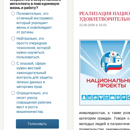
интеллекта в повседневную
жизнь и работу?
РЕАЛИЗАЦИЯ НАЦИО
Положительно, это
отличный инструмент,
УДОВЛЕТВОРИТЕЛЬ
который упрощает
21.05.2026 в 15:01
жизнь и освобождает
от рутины.
Нейтрально, это
просто очередная
технология, которой
нужно научиться
пользоваться.
С опаской, сфере
нужен жесткий
законодательный
контроль для защиты
личных данных и
авторских прав.
Отрицательно, это
несет угрозу
сокращения рабочих
мест и роста
мошенничества.
инвалидностью, а также ус
категории граждан. Говоря 
молодых людей в патриотичес
правительства рекомендова