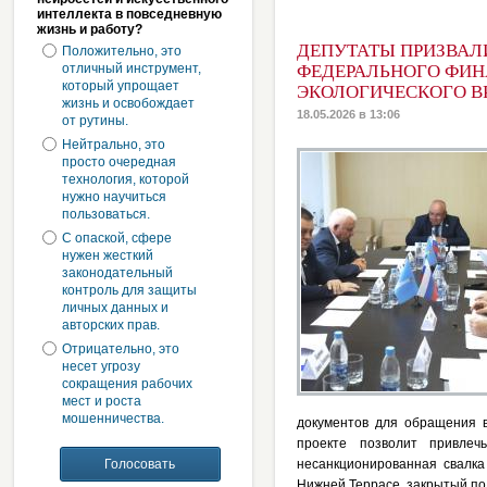
интеллекта в повседневную
жизнь и работу?
ДЕПУТАТЫ ПРИЗВАЛ
Положительно, это
отличный инструмент,
ФЕДЕРАЛЬНОГО ФИ
который упрощает
ЭКОЛОГИЧЕСКОГО В
жизнь и освобождает
18.05.2026 в 13:06
от рутины.
Нейтрально, это
просто очередная
технология, которой
нужно научиться
пользоваться.
С опаской, сфере
нужен жесткий
законодательный
контроль для защиты
личных данных и
авторских прав.
Отрицательно, это
несет угрозу
сокращения рабочих
мест и роста
мошенничества.
документов для обращения в
проекте позволит привлеч
несанкционированная свалка
Нижней Террасе, закрытый по