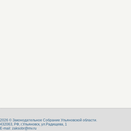
2026 © Законодательное Собрание Ульяновской области.
432063, РФ, г.Ульяновск, ул.Радищева, 1
E-mail:
zaksobr@mv.ru