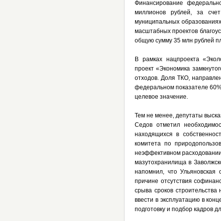
Финансирование федерально
миллионов рублей, за сче
муниципальных образованиях.
масштабных проектов благоус
общую сумму 35 млн рублей п
В рамках нацпроекта «Экол
проект «Экономика замкнутог
отходов. Доля ТКО, направле
федеральном показателе 60%.
целевое значение.
Тем не менее, депутаты выска
Седов отметил необходимос
находящихся в собственност
комитета по природопользо
неэффективном расходовании 
мазутохранилища в Заволжск
напомнил, что Ульяновская 
причине отсутствия софинан
срыва сроков строительства
ввести в эксплуатацию в кон
подготовку и подбор кадров д