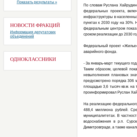
Показать результаты »
По словам Руслана Хайрудин
федеральных проекта, вклю
инфраструктуры в населенных
пунктах к 2030 году на 30%.
НОВОСТИ ФРАКЦИЙ
федеральным центром показа
Информация депутатских
сроком реализации до 2030 г
объединений
Федеральный проект «Жилье» 
аварийного фонда.
ОДНОКЛАССНИКИ
- За январь-март текущего го
Таким образом, целевой пок
невыполнения плановых знач
предусмотрено порядка 306 
площадью 3,6 тысяч кв.м. на
проинформировал Руслан Хай
На реализацию федерального
488,4 миллиона рублей. Ср
муниципалитетах. В частност
водоснабжения в р.п. Сурс
Димитровграде, а также кана