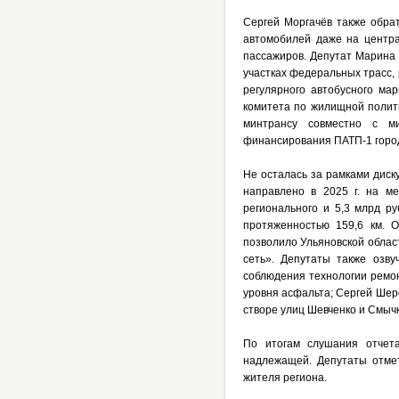
Сергей Моргачёв также обра
автомобилей даже на центра
пассажиров. Депутат Марина
участках федеральных трасс,
регулярного автобусного м
комитета по жилищной полит
минтрансу совместно с м
финансирования ПАТП-1 город
Не осталась за рамками диск
направлено в 2025 г. на м
регионального и 5,3 млрд р
протяженностью 159,6 км. 
позволило Ульяновской облас
сеть». Депутаты также озву
соблюдения технологии ремо
уровня асфальта; Сергей Шерс
створе улиц Шевченко и Смычк
По итогам слушания отчета
надлежащей. Депутаты отмет
жителя региона.