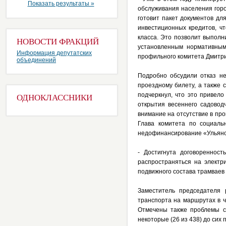
Показать результаты »
обслуживания населения горо
готовит пакет документов дл
инвестиционных кредитов, ч
класса. Это позволит выполн
НОВОСТИ ФРАКЦИЙ
установленным нормативным 
Информация депутатских
профильного комитета Дмитри
объединений
Подробно обсудили отказ не
проездному билету, а также 
подчеркнул, что это привел
ОДНОКЛАССНИКИ
открытия весеннего садовод
внимание на отсутствие в пр
Глава комитета по социаль
недофинансирование «Ульянов
- Достигнута договореннос
распространяться на электр
подвижного состава трамваев 
Заместитель председателя 
транспорта на маршрутах в ч
Отмечены также проблемы с
некоторые (26 из 438) до сих