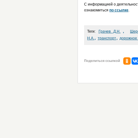
С информацией о деятельности
ознакомиться
по ссылке
.
,
Теги:
Грачев Д.Н.
Шер
,
,
Н.А.
транспорт
дорожное 
Поделиться ссылкой