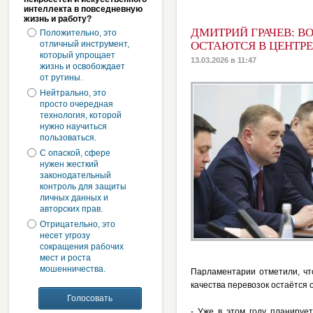
интеллекта в повседневную
жизнь и работу?
ДМИТРИЙ ГРАЧЕВ: 
Положительно, это
отличный инструмент,
ОСТАЮТСЯ В ЦЕНТР
который упрощает
13.03.2026 в 11:47
жизнь и освобождает
от рутины.
Нейтрально, это
просто очередная
технология, которой
нужно научиться
пользоваться.
С опаской, сфере
нужен жесткий
законодательный
контроль для защиты
личных данных и
авторских прав.
Отрицательно, это
несет угрозу
сокращения рабочих
мест и роста
мошенничества.
Парламентарии отметили, чт
качества перевозок остаётся 
- Уже в этом году планируе