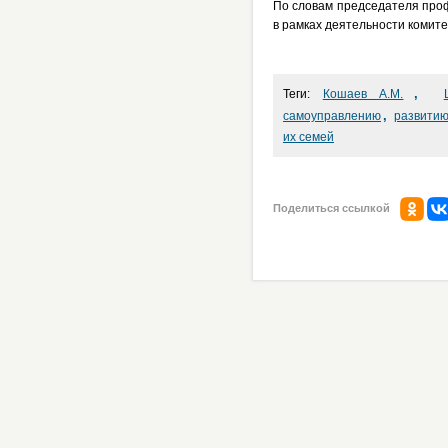
По словам председателя проф
в рамках деятельности комит
,
Теги:
Кошаев А.М.
,
самоуправлению
развитию
их семей
Поделиться ссылкой