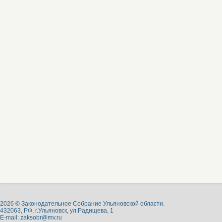
2026 © Законодательное Собрание Ульяновской области.
432063, РФ, г.Ульяновск, ул.Радищева, 1
E-mail:
zaksobr@mv.ru