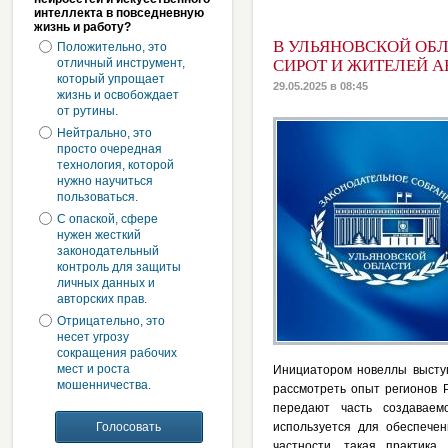
интеллекта в повседневную
жизнь и работу?
В УЛЬЯНОВСКОЙ ОБЛ
Положительно, это
отличный инструмент,
СИРОТ И ЖИТЕЛЕЙ 
который упрощает
29.05.2025 в 08:45
жизнь и освобождает
от рутины.
Нейтрально, это
просто очередная
технология, которой
нужно научиться
пользоваться.
С опаской, сфере
нужен жесткий
законодательный
контроль для защиты
личных данных и
авторских прав.
Отрицательно, это
несет угрозу
сокращения рабочих
мест и роста
Инициатором новеллы высту
мошенничества.
рассмотреть опыт регионов 
передают часть создаваем
используется для обеспече
частности, такая практика