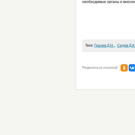
необходимые органы и внесен
,
Теги:
Грачев Д.Н.
Седов Д.К
Поделиться ссылкой