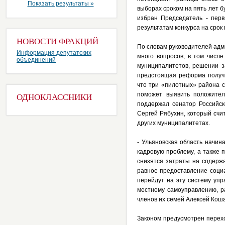
Показать результаты »
выборах сроком на пять лет б
избран Председатель - перв
результатам конкурса на срок
НОВОСТИ ФРАКЦИЙ
По словам руководителей адм
Информация депутатских
много вопросов, в том числе
объединений
муниципалитетов, решении з
предстоящая реформа получ
что три «пилотных» района 
поможет выявить положител
ОДНОКЛАССНИКИ
поддержал сенатор Российск
Сергей Рябухин, который счи
других муниципалитетах.
- Ульяновская область начи
кадровую проблему, а также 
снизятся затраты на содержа
равное предоставление социа
перейдут на эту систему упр
местному самоуправлению, р
членов их семей Алексей Кош
Законом предусмотрен перехо