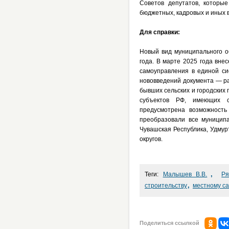
Советов депутатов, которы
бюджетных, кадровых и иных 
Для справки:
Новый вид муниципального о
года. В марте 2025 года вне
самоуправления в единой си
нововведений документа — р
бывших сельских и городских
субъектов РФ, имеющих со
предусмотрена возможность
преобразовали все муниципа
Чувашская Республика, Удмур
округов.
,
Теги:
Малышев В.В.
Ря
,
строительству
местному с
Поделиться ссылкой