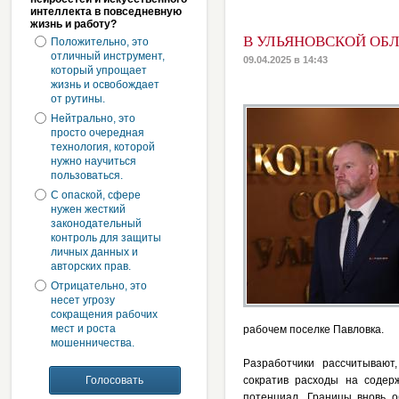
интеллекта в повседневную
жизнь и работу?
В УЛЬЯНОВСКОЙ ОБ
Положительно, это
отличный инструмент,
09.04.2025 в 14:43
который упрощает
жизнь и освобождает
от рутины.
Нейтрально, это
просто очередная
технология, которой
нужно научиться
пользоваться.
С опаской, сфере
нужен жесткий
законодательный
контроль для защиты
личных данных и
авторских прав.
Отрицательно, это
несет угрозу
сокращения рабочих
мест и роста
рабочем поселке Павловка.
мошенничества.
Разработчики рассчитывают
сократив расходы на содер
потенциал. Границы вновь 