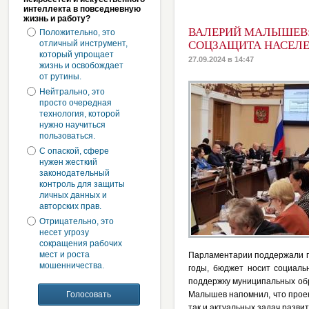
интеллекта в повседневную
жизнь и работу?
ВАЛЕРИЙ МАЛЫШЕВ: 
Положительно, это
отличный инструмент,
СОЦЗАЩИТА НАСЕЛ
который упрощает
27.09.2024 в 14:47
жизнь и освобождает
от рутины.
Нейтрально, это
просто очередная
технология, которой
нужно научиться
пользоваться.
С опаской, сфере
нужен жесткий
законодательный
контроль для защиты
личных данных и
авторских прав.
Отрицательно, это
несет угрозу
сокращения рабочих
мест и роста
Парламентарии поддержали п
мошенничества.
годы, бюджет носит социаль
поддержку муниципальных обр
Малышев напомнил, что проек
так и актуальных задач разви