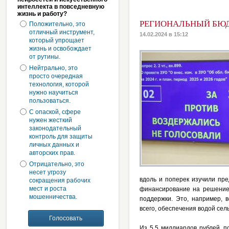
интеллекта в повседневную
жизнь и работу?
РЕГИОНАЛЬНЫЙ БЮД
Положительно, это
отличный инструмент,
14.02.2024 в 15:12
который упрощает
жизнь и освобождает
от рутины.
Нейтрально, это
просто очередная
технология, которой
нужно научиться
пользоваться.
С опаской, сфере
нужен жесткий
законодательный
контроль для защиты
личных данных и
авторских прав.
Отрицательно, это
несет угрозу
вдоль и поперек изучили пр
сокращения рабочих
мест и роста
финансирование на решение 
мошенничества.
поддержки. Это, например, 
всего, обеспечения водой сел
Из 5,5 миллиардов рублей, 