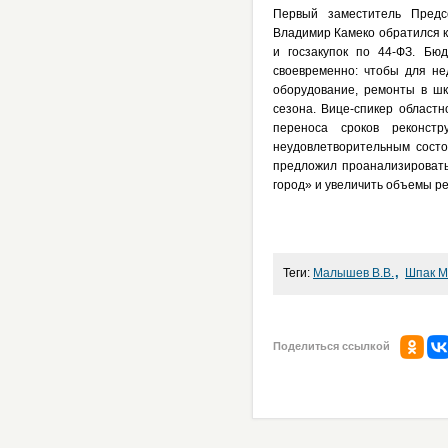
Первый заместитель Предс
Владимир Камеко обратился к
и госзакупок по 44-ФЗ. Бю
своевременно: чтобы для не
оборудование, ремонты в шк
сезона. Вице-спикер област
переноса сроков реконст
неудовлетворительным сост
предложил проанализировать
город» и увеличить объемы р
,
Теги:
Малышев В.В.
Шпак М
Поделиться ссылкой