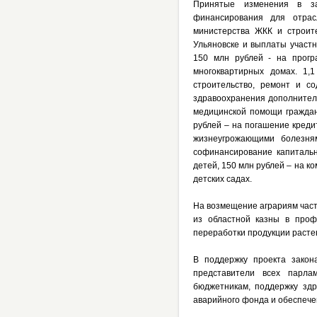
Принятые изменения в за
финансирования для отрас
министерства ЖКК и строите
Ульяновске и выплаты участн
150 млн рублей - на прогр
многоквартирных домах. 1,
строительство, ремонт и с
здравоохранения дополнитель
медицинской помощи граждан
рублей – на погашение креди
жизнеугрожающими болезня
софинансирование капиталь
детей, 150 млн рублей – на к
детских садах.
На возмещение аграриям част
из областной казны в проф
переработки продукции растен
В поддержку проекта закон
представители всех парла
бюджетникам, поддержку зд
аварийного фонда и обеспече