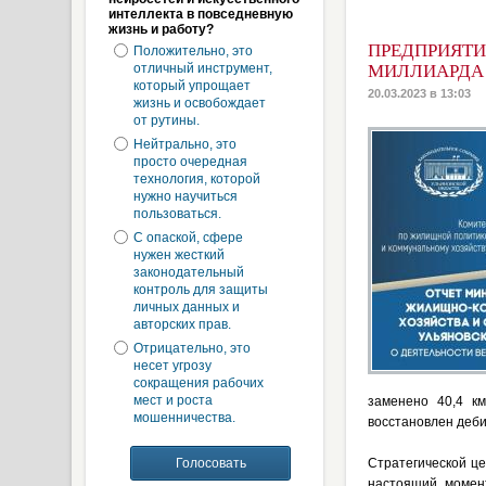
интеллекта в повседневную
жизнь и работу?
ПРЕДПРИЯТИ
Положительно, это
отличный инструмент,
МИЛЛИАРДА
который упрощает
20.03.2023 в 13:03
жизнь и освобождает
от рутины.
Нейтрально, это
просто очередная
технология, которой
нужно научиться
пользоваться.
С опаской, сфере
нужен жесткий
законодательный
контроль для защиты
личных данных и
авторских прав.
Отрицательно, это
несет угрозу
сокращения рабочих
мест и роста
заменено 40,4 к
мошенничества.
восстановлен деби
Стратегической це
настоящий момент