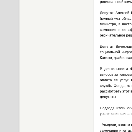
региональной комм
Депутат Алексей 
(южный куст облас
министра, в наст
сомнения в ее эф
окончательное ре
Депутат Вячеслав
социальной инфра
Камеко, крайне ва
В деятельности 
взносов за капре
оплата ее услуг.
службы Фонда, ко
рассмотреть этот 
депутаты.
Подводя итоги об
увеличения финан
- Увидели, в како
замечания и катас