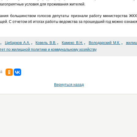
лагоприятные условия для проживания жителей.
вания большинством голосов депутаты признали работу министерства ЖКХ
щей. С отчетом об итогах работы ведомства за прошедший год можно ознак
,
,
,
,
,
Цибарков А.А.
Ковель В.В.
Камеко В.Н.
Володарский М.К.
жилищ
тет по жилищной политике и коммунальному хозяйству
ой
Вернуться назад