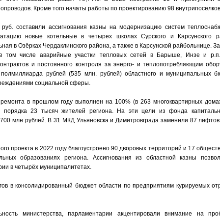
опроводов. Кроме того начаты работы по проектированию 98 внутрипоселков
 руб. составили ассигнования казны на модернизацию систем теплоснабж
уатацию новые котельные в четырех школах Сурского и Карсунского р
ьная в Озёрках Чердаклинского района, а также в Карсунской райбольнице. З
в том числе аварийные участки тепловых сетей в Барыше, Инзе и р.п.
контрактов и постоянного контроля за энерго- и теплопотребляющим обо
 полмиллиарда рублей (535 млн. рублей) областного и муниципальных б
чреждениями социальной сферы.
 ремонта в прошлом году выполнен на 100% (в 263 многоквартирных дома
и порядка 23 тысяч жителей региона. На эти цели из фонда капиталь
700 млн рублей. В 31 МКД Ульяновска и Димитровграда заменили 87 лифтов
ого проекта в 2022 году благоустроено 90 дворовых территорий и 17 общест
ьных образованиях региона. Ассигнования из областной казны позвол
ии в четырёх муниципалитетах.
гов в консолидированный бюджет области по предприятиям курируемых от
ьность министерства, парламентарии акцентировали внимание на про