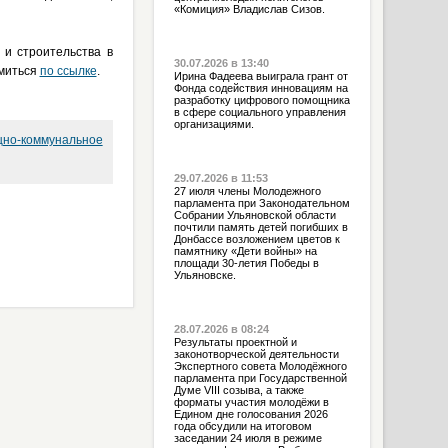
«Комиция» Владислав Сизов.
 и строительства в
30.07.2026 в 13:40
омиться
по ссылке
.
Ирина Фадеева выиграла грант от
Фонда содействия инновациям на
разработку цифрового помощника
в сфере социального управления
организациями.
но-коммунальное
29.07.2026 в 11:53
27 июля члены Молодежного
парламента при Законодательном
Собрании Ульяновской области
почтили память детей погибших в
Донбассе возложением цветов к
памятнику «Дети войны» на
площади 30-летия Победы в
Ульяновске.
28.07.2026 в 08:24
Результаты проектной и
законотворческой деятельности
Экспертного совета Молодёжного
парламента при Государственной
Думе VIII созыва, а также
форматы участия молодёжи в
Едином дне голосования 2026
года обсудили на итоговом
заседании 24 июля в режиме