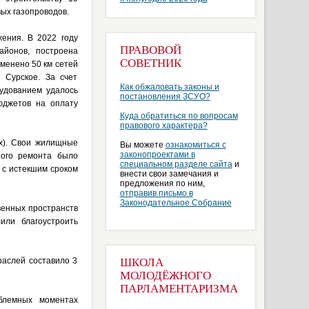
ых газопроводов.
ения. В 2022 году
ПРАВОВОЙ
айонов, построена
СОВЕТНИК
аменено 50 км сетей
 Сурское. За счет
Как обжаловать законы и
рудованием удалось
постановления ЗСУО?
юджетов на оплату
Куда обратиться по вопросам
правового характера?
х). Свои жилищные
Вы можете
ознакомиться с
законопроектами в
ного ремонта было
специальном разделе сайта
и
 с истекшим сроком
внести свои замечания и
предложения по ним,
отправив письмо в
Законодательное Собрание
венных пространств
или благоустроить
раслей составило 3
ШКОЛА
МОЛОДЁЖНОГО
ПАРЛАМЕНТАРИЗМА
блемных моментах