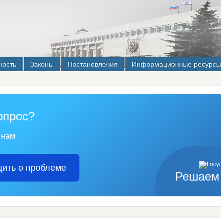
ность
Законы
Постановления
Информационные ресурсы
опрос?
 нам
ить о проблеме
Решаем