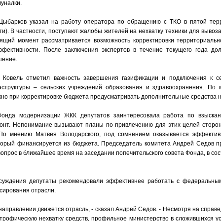
уналки.
Цыбарков указал на работу оператора по обращению с ТКО в пятой тер
ти). В частности, поступают жалобы жителей на нехватку техники для вывоз
оящий момент рассматривается возможность корректировки территориальн
фективности. После заключения экспертов в течение текущего года до
шение.
 Ковель отметил важность завершения газификации и подключения к с
структуры – сельских учреждений образования и здравоохранения. По
жно при корректировке бюджета предусматривать дополнительные средства н
Фонда модернизации ЖКК депутатов заинтересовала работа по взыска
монт. Непонимание вызывают планы по привлечению для этих целей сторо
 По мнению Матвея Володарского, под сомнением оказывается эффектив
торый финансируется из бюджета. Председатель комитета Андрей Седов п
вопрос в ближайшее время на заседании попечительского совета Фонда, в сос
суждения депутаты рекомендовали эффективнее работать с федеральны
сирования отрасли.
м направлении движется отрасль, - сказал Андрей Седов. - Несмотря на спра
трофическую нехватку средств, профильное министерство в сложившихся ус