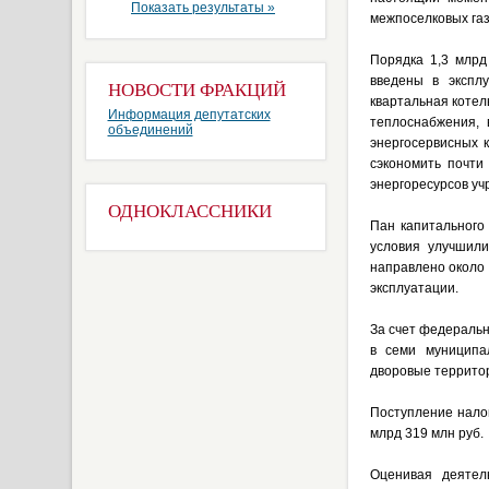
Показать результаты »
межпоселковых газ
Порядка 1,3 млрд
введены в экспл
НОВОСТИ ФРАКЦИЙ
квартальная котел
Информация депутатских
теплоснабжения, 
объединений
энергосервисных 
сэкономить почти
энергоресурсов у
ОДНОКЛАССНИКИ
Пан капитального
условия улучшил
направлено около 
эксплуатации.
За счет федеральн
в семи муниципал
дворовые территор
Поступление нало
млрд 319 млн руб.
Оценивая деятел