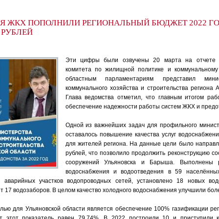
Я ЖКХ ПОПОЛНИЛИ РЕГИОНАЛЬНЫЙ БЮДЖЕТ 2022 ГО
 РУБЛЕЙ
Эти цифры были озвучены 20 марта на отчете 
комитета по жилищной политике и коммунальному 
областным парламентариям представил ми
коммунального хозяйства и строительства региона 
Глава ведомства отметил, что главным итогом раб
обеспечение надежности работы систем ЖКХ и пред
Одной из важнейших задач для профильного минист
оставалось повышение качества услуг водоснабжен
для жителей региона. На данные цели было направл
рублей, что позволило продолжить реконструкцию с
сооружений Ульяновска и Барыша. Выполнены 
водоснабжения и водоотведения в 59 населённых
м аварийных участков водопроводных сетей, установлено 18 новых во
т 17 водозаборов. В целом качество холодного водоснабжения улучшили боле
лью для Ульяновской области является обеспечение 100% газификации реги
 этот показатель равен 79,74%. В 2022 построили 10 и приступили к