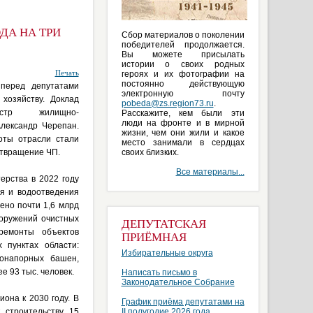
ДА НА ТРИ
Сбор материалов о поколении
победителей продолжается.
Вы можете присылать
истории о своих родных
Печать
героях и их фотографии на
постоянно действующую
перед депутатами
электронную почту
хозяйству. Доклад
pobeda@zs.region73.ru
.
нистр жилищно-
Расскажите, кем были эти
люди на фронте и в мирной
Александр Черепан.
жизни, чем они жили и какое
оты отрасли стали
место занимали в сердцах
отвращение ЧП.
своих близких.
Все материалы...
ерства в 2022 году
ия и водоотведения
ено почти 1,6 млрд
ооружений очистных
ДЕПУТАТСКАЯ
ремонты объектов
ПРИЁМНАЯ
 пунктах области:
Избирательные округа
донапорных башен,
е 93 тыс. человек.
Написать письмо в
Законодательное Собрание
она к 2030 году. В
График приёма депутатами на
 строительству 15
II полугодие 2026 года