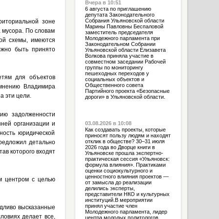
Вчера в 10:51
6 августа по приглашению
депутата Законодательного
Собрания Ульяновской области
риториальной зоне
Марины Павловны Беспаловой
а мусора. По словам
заместитель председателя
Молодежного парламента при
ой схемы, имеются
Законодательном Собрании
лжно быть принято
Ульяновской области Елизавета
Волкова приняла участие в
совместном заседании Рабочей
группы по мониторингу
пешеходных переходов у
етям для объектов
социальных объектов и
Общественного совета
 мнению Владимира
Партийного проекта «Безопасные
а эти цели.
дороги» в Ульяновской области.
нию задолженности
нней организации и
03.08.2026 в 10:08
Как создавать проекты, которые
ность юридической
приносят пользу людям и находят
отклик в обществе? 30–31 июля
редложил детально
2026 года во Дворце книги в
тав которого входят
Ульяновске прошла экспертно-
практическая сессия «Ульяновск:
формула влияния». Практиками
оценки социокультурного и
ценностного влияния проектов —
м центром с целью
от замысла до реализации
делились эксперты,
представители НКО и культурных
институций.В мероприятии
принял участие член
ведливо высказанные
Молодежного парламента, лидер
ловиях делает все,
центра молодых политологов