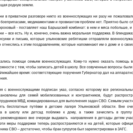
ищая родную землю.
 ни в приватном разговоре никто из военнослужащих ни разу не пожаловал
 боеприпасами, медикаментами и провиантом проблем нет. Приятно было сл
ороховый - поставляет наш Барышский комбинат: в нем и мяса побольше, и 
ани – все есть. Ну и, конечно, очень важна моральная поддержка. В блиндажа
рисунки и письма, которые ульяновские ребятишки отправляли военнослуж
 отнеслись к этим поздравлениям, которые напоминают им о доме и о своих 
ались помощи семьям военнослужащих. Кому-то нужно оказать помощь в
ложности с тем, чтобы записать детей в школу. Все озвученные вопросы был
 ближайшее время: соответствующие поручения Губернатор дал на аппаратн
ния.
я с военнослужащими подписан указ, согласно которому все региональны
ановлены для семей мобилизованных и контрактников, будут распрост
отрудников МВД, командированных для выполнения задач СВО. Семьям участ
ять бесплатные путёвки в детские лагеря Ульяновской области. Вне оч
ка в школу или детсад поближе к дому, а также зачислить в группу
рекомендовано вне очереди выдавать направления в детсады детям учас
е эти меры поддержки теперь распространяются и на детей, которые офиц
ника СВО – достаточно, чтобы брак супругов был зарегистрирован в ЗАГС.