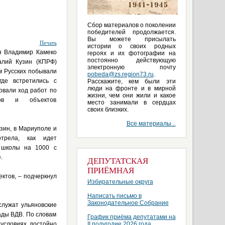
Сбор материалов о поколении
победителей продолжается.
Вы можете присылать
Печать
истории о своих родных
я Владимир Камеко
героях и их фотографии на
постоянно действующую
алий Кузин (КПРФ)
электронную почту
м Русских побывали
pobeda@zs.region73.ru
.
где встретились с
Расскажите, кем были эти
люди на фронте и в мирной
овали ход работ по
жизни, чем они жили и какое
тов и объектов
место занимали в сердцах
своих близких.
Все материалы...
зин, в Мариуполе и
отрела, как идет
и школы на 1000 с
.
ДЕПУТАТСКАЯ
ПРИЁМНАЯ
ктов, – подчеркнул
Избирательные округа
Написать письмо в
Законодательное Собрание
служат ульяновские
ады ВДВ. По словам
График приёма депутатами на
 условиях достойно
II полугодие 2026 года