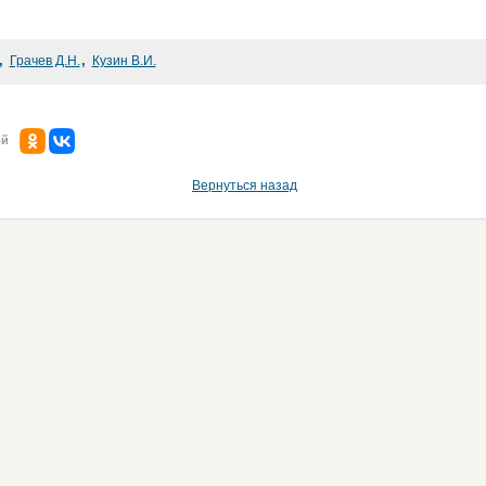
,
,
Грачев Д.Н.
Кузин В.И.
ой
Вернуться назад