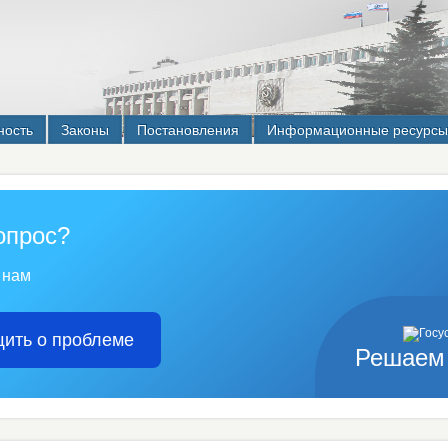
ность
Законы
Постановления
Информационные ресурсы
опрос?
 нам
ить о проблеме
Решаем