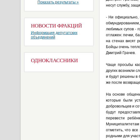
Показать результаты »
несут службу, защ
- Ни официально,
обмундированием,
НОВОСТИ ФРАКЦИЙ
любимых супов - г
Информация депутатских
отлажен: печки, б
объединений
на стенах висят 
Бойцы очень тепло
Дмитрий Грачев.
ОДНОКЛАССНИКИ
Чаще просьбы кас
других возникли с
и будут решены в
же после возвраще
На основе общени
которые были уст
добровольцев и с
будут предоставл
перевести ребён
Муниципалитетам 
отметить, что вс
родными для участ