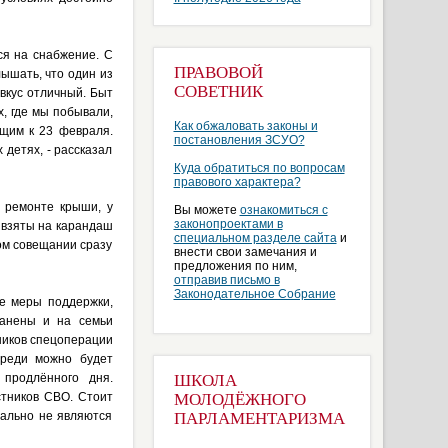
ся на снабжение. С
ПРАВОВОЙ
ышать, что один из
СОВЕТНИК
вкус отличный. Быт
х, где мы побывали,
Как обжаловать законы и
ащим к 23 февраля.
постановления ЗСУО?
детях, - рассказал
Куда обратиться по вопросам
правового характера?
 ремонте крыши, у
Вы можете
ознакомиться с
законопроектами в
и взяты на карандаш
специальном разделе сайта
и
ом совещании сразу
внести свои замечания и
предложения по ним,
отправив письмо в
Законодательное Собрание
е меры поддержки,
ранены и на семьи
ников спецоперации
ереди можно будет
 продлённого дня.
ШКОЛА
тников СВО. Стоит
МОЛОДЁЖНОГО
иально не являются
ПАРЛАМЕНТАРИЗМА