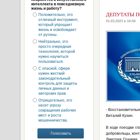
интеллекта в повседневную
жизнь и работу?
ДЕПУТАТЫ П
Положительно, это
отличный инструмент,
01.03.2023 в 16:56
который упрощает
жизнь и освобождает
от рутины.
Нейтрально, это
просто очередная
технология, которой
нужно научиться
пользоваться.
С опаской, сфере
нужен жесткий
законодательный
контроль для защиты
личных данных и
авторских прав.
Отрицательно, это
несет угрозу
- Восстановительн
сокращения рабочих
мест и роста
Виталий Кузин.
мошенничества.
В ходе поездки гл
добровольцы, конт
Дмитрия Грачева,