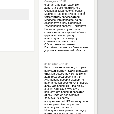
Сегодня в 10:51
6 августа по приглашению
депутата Законодательного
Собрания Ульяновской области
Марины Павловны Беспаловой
заместитель председателя
Молодежного парламента при
Законодательном Собрании
Ульяновской области Елизавета
Волкова приняла участие в
совместном заседании Рабочей
группы по мониторингу
пешеходных переходов у
социальных объектов и
Общественного совета
Партийного проекта «Безопасные
дороги» в Ульяновской области.
03.08.2026 в 10:08
Как создавать проекты, которые
приносят пользу людям и находят
отклик в обществе? 30–31 июля
2026 года во Дворце книги в
Ульяновске прошла экспертно-
практическая сессия «Ульяновск:
формула влияния». Практиками
оценки социокультурного и
ценностного влияния проектов —
от замысла до реализации
делились эксперты,
представители НКО и культурных
институций.В мероприятии
принял участие член
Молодежного парламента, лидер
центра молодых политологов