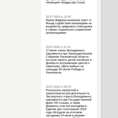
«Комиция» Владислав Сизов.
30.07.2026 в 13:40
Ирина Фадеева выиграла грант от
Фонда содействия инновациям на
разработку цифрового помощника
в сфере социального управления
организациями.
29.07.2026 в 11:53
27 июля члены Молодежного
парламента при Законодательном
Собрании Ульяновской области
почтили память детей погибших в
Донбассе возложением цветов к
памятнику «Дети войны» на
площади 30-летия Победы в
Ульяновске.
28.07.2026 в 08:24
Результаты проектной и
законотворческой деятельности
Экспертного совета Молодёжного
парламента при Государственной
Думе VIII созыва, а также
форматы участия молодёжи в
Едином дне голосования 2026
года обсудили на итоговом
заседании 24 июля в режиме