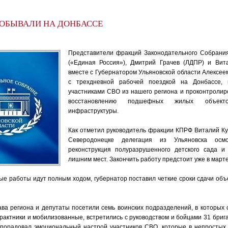
ОБЫВАЛИ НА ДОНБАССЕ
Представители фракций Законодательного Собрани
(«Единая Россия»), Дмитрий Грачев (ЛДПР) и Вит
вместе с Губернатором Ульяновской области Алексее
с трехдневной рабочей поездкой на Донбассе, 
участниками СВО из нашего региона и проконтролир
восстановлению подшефных жилых объек
инфраструктуры.
Как отметил руководитель фракции КПРФ Виталий Ку
Северодонецке делегация из Ульяновска осм
реконструкция полуразрушенного детского сада 
лишним мест. Закончить работу предстоит уже в марте
ые работы идут полным ходом, губернатор поставил четкие сроки сдачи объе
ава региона и депутаты посетили семь воинских подразделений, в которых 
рактники и мобилизованные, встретились с руководством и бойцами 31 бриг
 порадовал эмоциональный настрой участников СВО, которые в непростых