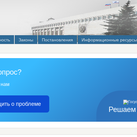
ность
Законы
Постановления
Информационные ресурсы
опрос?
 нам
ить о проблеме
Решаем