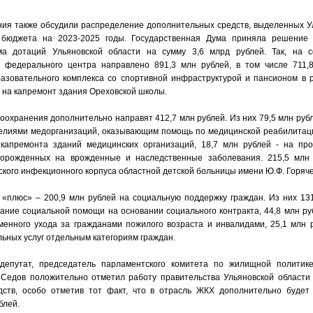
ния также обсудили распределение дополнительных средств, выделенных У
 бюджета на 2023-2025 годы. Государственная Дума приняла решение
ма дотаций Ульяновской области на сумму 3,6 млрд рублей. Так, на 
 федерального центра направлено 891,3 млн рублей, в том числе 711,
разовательного комплекса со спортивной инфраструктурой и пансионом в р
– на капремонт здания Ореховской школы.
оохранения дополнительно направят 412,7 млн рублей. Из них 79,5 млн руб
елиями медорганизаций, оказывающим помощь по медицинской реабилитаци
капремонта зданий медицинских организаций, 18,7 млн рублей - на про
ворожденных на врожденные и наследственные заболевания. 215,5 млн
ского инфекционного корпуса областной детской больницы имени Ю.Ф. Горяче
«плюс» – 200,9 млн рублей на социальную поддержку граждан. Из них 13
ание социальной помощи на основании социального контракта, 44,8 млн ру
менного ухода за гражданами пожилого возраста и инвалидами, 25,1 млн 
ных услуг отдельным категориям граждан.
депутат, председатель парламентского комитета по жилищной политик
 Седов положительно отметил работу правительства Ульяновской области
ств, особо отметив тот факт, что в отрасль ЖКХ дополнительно будет
блей.