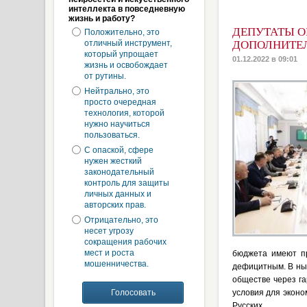
интеллекта в повседневную
жизнь и работу?
ДЕПУТАТЫ О
Положительно, это
отличный инструмент,
ДОПОЛНИТЕЛ
который упрощает
01.12.2022 в 09:01
жизнь и освобождает
от рутины.
Нейтрально, это
просто очередная
технология, которой
нужно научиться
пользоваться.
С опаской, сфере
нужен жесткий
законодательный
контроль для защиты
личных данных и
авторских прав.
Отрицательно, это
несет угрозу
сокращения рабочих
мест и роста
бюджета имеют пр
мошенничества.
дефицитным. В ны
обществе через г
условия для эконо
Русских.