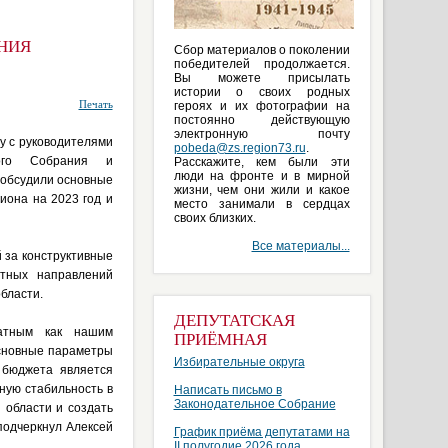
НИЯ
Сбор материалов о поколении
победителей продолжается.
Вы можете присылать
истории о своих родных
Печать
героях и их фотографии на
постоянно действующую
электронную почту
у с руководителями
pobeda@zs.region73.ru
.
ного Собрания и
Расскажите, кем были эти
люди на фронте и в мирной
 обсудили основные
жизни, чем они жили и какое
иона на 2023 год и
место занимали в сердцах
своих близких.
Все материалы...
 за конструктивные
етных направлений
бласти.
ДЕПУТАТСКАЯ
ватным как нашим
ПРИЁМНАЯ
Основные параметры
Избирательные округа
 бюджета является
ную стабильность в
Написать письмо в
Законодательное Собрание
 области и создать
подчеркнул Алексей
График приёма депутатами на
II полугодие 2026 года