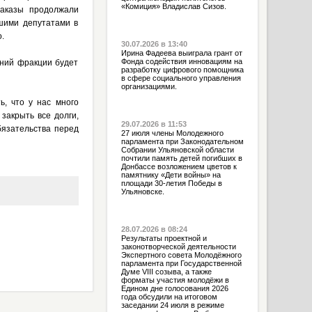
«Комиция» Владислав Сизов.
наказы продолжали
шими депутатами в
.
30.07.2026 в 13:40
Ирина Фадеева выиграла грант от
Фонда содействия инновациям на
ений фракции будет
разработку цифрового помощника
в сфере социального управления
организациями.
, что у нас много
закрыть все долги,
29.07.2026 в 11:53
бязательства перед
27 июля члены Молодежного
парламента при Законодательном
Собрании Ульяновской области
почтили память детей погибших в
Донбассе возложением цветов к
памятнику «Дети войны» на
площади 30-летия Победы в
Ульяновске.
28.07.2026 в 08:24
Результаты проектной и
законотворческой деятельности
Экспертного совета Молодёжного
парламента при Государственной
Думе VIII созыва, а также
форматы участия молодёжи в
Едином дне голосования 2026
года обсудили на итоговом
заседании 24 июля в режиме