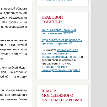
льяновской области
 о дополнительном
ПРАВОВОЙ
сферу образования
СОВЕТНИК
8 млн рублей – на
.п. Новоспасское и
Как обжаловать законы и
постановления ЗСУО?
Куда обратиться по вопросам
лей – на оснащение
правового характера?
и, 61,4 млн рублей
ведение массового
Вы можете
ознакомиться с
законопроектами в
 рублей пойдет на
специальном разделе сайта
и
ва.
внести свои замечания и
предложения по ним,
отправив письмо в
1 млн рублей будет
Законодательное Собрание
блей – на создание
рублей – на оплату
е и коммунальному
ШКОЛА
 по распределению
МОЛОДЁЖНОГО
 направлено более
ПАРЛАМЕНТАРИЗМА