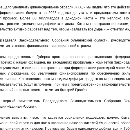
бещало увеличить финансирование отрасли ЖКХ, и мы видим, что это действи
формирования бюджета на 2023 год все депутаты и председатели комите
т процесс. Более 60 миллиардов в доходной части – это неплохо. Но
нь тревожит увеличение дефицита и долга. Хотя мы прекрасно понимаем,
ельство активно работает над тем, чтобы «залатать все дыры», – отметил Ан
дседателя Законодательного Собрания Ульяновской области, руководи
метил важность финансирования социальной отрасли.
ем предложенные Губернатором направления расходования федерал
стречах с нашей фракцией, на заседаниях профильных комитетов Законод
звучивались, и они нашли отражение при формировании расходной части бю
ных учреждений, об увеличении финансирования по обеспечению жиль
еспечении. К сожалению, пока мы видим дефицит средств на меры социальн
обязательства будут исполнены, причём с предусмотренной законодательств
омнений не испытываем, – отметил Дмитрий Грачёв.
, первый заместитель Председателя Законодательного Собрания Улья
ции «Единая Россия»:
альные выплаты, - все, что касается социальной поддержки, должно быт
ено. Крайне важно для нас выполнение наказов жителей Ульяновской области
выполнения этих наказов. Поэтому мы будем однозначно добиваться, и Губ