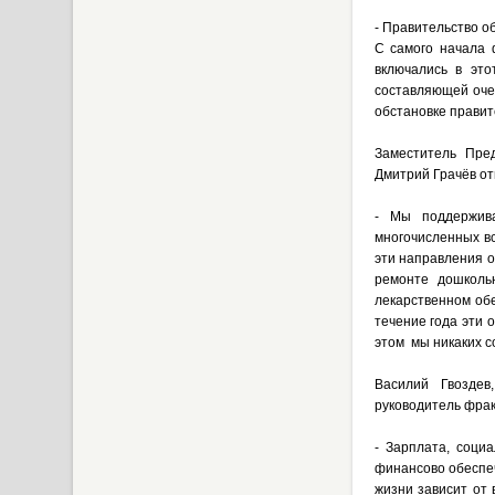
- Правительство о
С самого начала 
включались в это
составляющей оче
обстановке правит
Заместитель Пре
Дмитрий Грачёв от
- Мы поддержива
многочисленных в
эти направления о
ремонте дошколь
лекарственном об
течение года эти 
этом мы никаких с
Василий Гвоздев
руководитель фрак
- Зарплата, соци
финансово обеспеч
жизни зависит от 