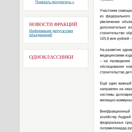
Показать результаты »
Участники совеща
из федерального
увеличении объё
НОВОСТИ ФРАКЦИЙ
дополнительно из
Информация депутатских
строительство об
объединений
105,8 млн рублей 
На развитие здрав
медицинскими изд
ОДНОКЛАССНИКИ
– на проведение 
обследования но
строительство дет
Ещё один важный 
направлен на оказ
системы долговре
жилищно-коммуналь
Внефракционный 
хозяйству Андрей
федеральных сред
полумиллиарда ру