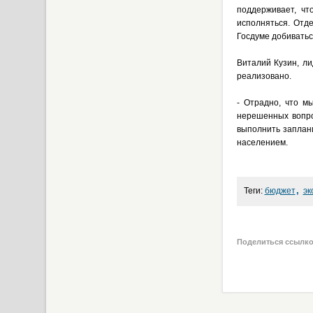
поддерживает, чт
исполняться. Отд
Госдуме добиватьс
Виталий Кузин, л
реализовано.
- Отрадно, что м
нерешенных вопро
выполнить заплан
населением.
,
Теги:
бюджет
эк
Поделиться ссылк