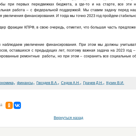
обы при первых передвижках бюджета, а где-то и на старте, все эти 
ельная работа – с федеральной поддержкой. Мы ставим задачу перед на
я увеличения финансирования. И тогда мы точно 2023 год пройдем стабильно
идер фракции КПРФ, в свою очередь, отметил, что большая часть предлож
ы наблюдаем увеличение финансирования. При этом мы должны учитывать
сов, оставшихся с предыдущих лет, поэтому важная задача на 2023 год – 
ированные ремонтные работы, но при этом – сохранить все социальные о
,
,
,
,
,
ономика
финансы
Гвоздев В.А.
Седов А.Н.
Грачев Д.Н.
Кузин В.И.
ой
Вернуться назад