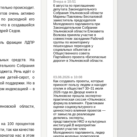
Вчера в 10:51
6 августа по приглашению
тельно происходит.
депутата Законодательного
Собрания Ульяновской области
тов очень активно
Марины Павловны Беспаловой
 по расходной его
заместитель председателя
Молодежного парламента при
 что в создавшейся
Законодательном Собрании
дрей Седов.
Ульяновской области Елизавета
Волкова приняла участие в
совместном заседании Рабочей
тель фракции ЛДПР
группы по мониторингу
пешеходных переходов у
социальных объектов и
Общественного совета
Партийного проекта «Безопасные
ьных средств. На
дороги» в Ульяновской области.
ательного Собрания
джета. Речь идёт о
ем детей-сирот, о
03.08.2026 в 10:08
Как создавать проекты, которые
ой поддержки. Но в
приносят пользу людям и находят
отклик в обществе? 30–31 июля
ом индексацией – в
2026 года во Дворце книги в
Ульяновске прошла экспертно-
практическая сессия «Ульяновск:
формула влияния». Практиками
новской области,
оценки социокультурного и
ценностного влияния проектов —
от замысла до реализации
делились эксперты,
представители НКО и культурных
ь на 100 процентов
институций.В мероприятии
принял участие член
, так как качество
Молодежного парламента, лидер
ернатор нас в этом
центра молодых политологов