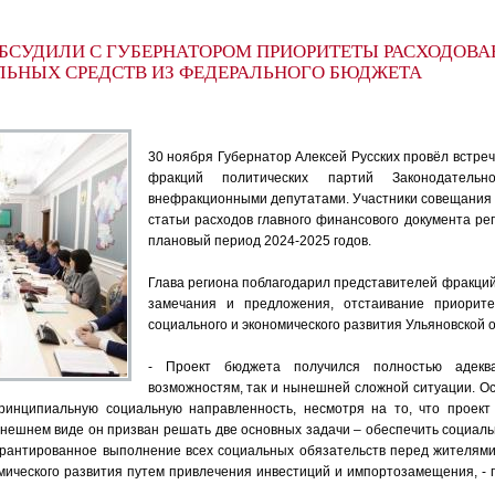
БСУДИЛИ С ГУБЕРНАТОРОМ ПРИОРИТЕТЫ РАСХОДОВА
ЬНЫХ СРЕДСТВ ИЗ ФЕДЕРАЛЬНОГО БЮДЖЕТА
30 ноября Губернатор Алексей Русских провёл встреч
фракций политических партий Законодатель
внефракционными депутатами. Участники совещания
статьи расходов главного финансового документа рег
плановый период 2024-2025 годов.
Глава региона поблагодарил представителей фракций
замечания и предложения, отстаивание приорит
социального и экономического развития Ульяновской о
- Проект бюджета получился полностью адек
возможностям, так и нынешней сложной ситуации. 
инципиальную социальную направленность, несмотря на то, что проект
нешнем виде он призван решать две основных задачи – обеспечить социаль
арантированное выполнение всех социальных обязательств перед жителями
мического развития путем привлечения инвестиций и импортозамещения, - 