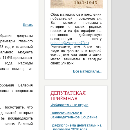
Сбор материалов о поколении
победителей продолжается.
Вы можете присылать
Печать
истории о своих родных
героях и их фотографии на
постоянно действующую
брания депутаты
электронную почту
раметры главного
pobeda@zs.region73.ru
.
23 год и плановый
Расскажите, кем были эти
люди на фронте и в мирной
нального бюджета
жизни, чем они жили и какое
на 11,6% превышает
место занимали в сердцах
2 года. Расходы
своих близких.
нсовая помощь из
Все материалы...
обрания Валерия
вался в непростых
ДЕПУТАТСКАЯ
ПРИЁМНАЯ
Избирательные округа
. Посмотрите, что
едприятий, которые
Написать письмо в
Законодательное Собрание
 бы поблагодарить
 - заявил Валерий
График приёма депутатами на
II полугодие 2026 года