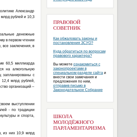
олитике Александр
млрд рублей и 10,3
ПРАВОВОЙ
СОВЕТНИК
еральные денежные
Как обжаловать законы и
ому в первом чтении
постановления ЗСУО?
 все заключения, в
Куда обратиться по вопросам
правового характера?
ме 60,5 миллиарда
Вы можете
ознакомиться с
законопроектами в
ся на алкогольную
специальном разделе сайта
и
ц запланированы с
внести свои замечания и
 12,4 млрд рублей,
предложения по ним,
отправив письмо в
ство организаций –
Законодательное Собрание
своем выступлении
блей - по традиции
культуры и спорта,
ШКОЛА
МОЛОДЁЖНОГО
ПАРЛАМЕНТАРИЗМА
, из них 10,9 млрд