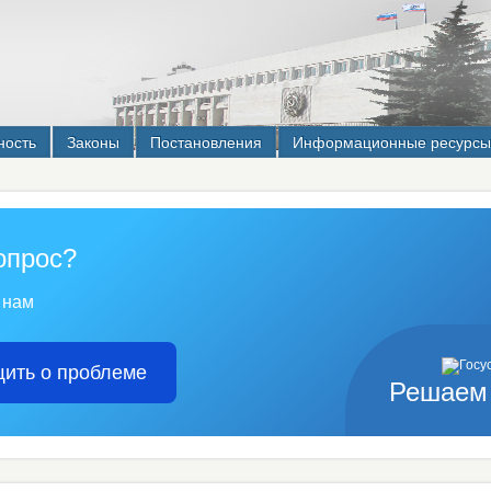
ность
Законы
Постановления
Информационные ресурсы
опрос?
 нам
ить о проблеме
Решаем