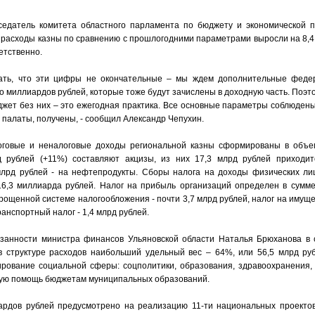
седатель комитета областного парламента по бюджету и экономической п
 расходы казны по сравнению с прошлогодними параметрами выросли на 8,4 
етственно.
зать, что эти цифры не окончательные – мы ждем дополнительные фед
ко миллиардов рублей, которые тоже будут зачислены в доходную часть. Поэт
ет без них – это ежегодная практика. Все основные параметры соблюдены,
 палаты, получены, - сообщил Александр Чепухин.
говые и неналоговые доходы региональной казны сформированы в объе
д рублей (+11%) составляют акцизы, из них 17,3 млрд рублей приходит
млрд рублей - на нефтепродукты. Сборы налога на доходы физических ли
16,3 миллиарда рублей. Налог на прибыль организаций определен в сумме
рощенной системе налогообложения - почти 3,7 млрд рублей, налог на имуще
ранспортный налог - 1,4 млрд рублей.
анности министра финансов Ульяновской области Наталья Брюханова в 
 в структуре расходов наибольший удельный вес – 64%, или 56,5 млрд ру
рование социальной сферы: соцполитики, образования, здравоохранения, 
ую помощь бюджетам муниципальных образований.
ардов рублей предусмотрено на реализацию 11-ти национальных проектов