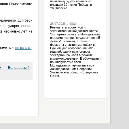
памятнику «Дети войны» на
онов Приволжского
площади 30-летия Победы в
Ульяновске.
хранению долговой
28.07.2026 в 08:24
 государственного
Результаты проектной и
законотворческой деятельности
е несколько лет не
Экспертного совета Молодёжного
парламента при Государственной
Думе VIII созыва, а также
форматы участия молодёжи в
акомиться
по ссылке
Едином дне голосования 2026
года обсудили на итоговом
заседании 24 июля в режиме
видеоконференции. В обсуждении
принял участие член
Молодёжного парламента при
,
Н.
Володарский
Законодательном Собрании
Ульяновской области Владислав
Сизов.