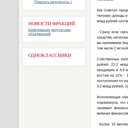
Показать результаты »
Как отметил пред
Чепухин, доходы и
млрд рублей соотв
НОВОСТИ ФРАКЦИЙ
Информация депутатских
- Сразу хочу ска
объединений
средства, несколь
мы принимаем бюдж
том числе Счетной
ОДНОКЛАССНИКИ
Собственные нало
рублей. 22,2 млр
продукцию и 4,9 
ростом на 11% - 
поступления по уп
3,2 млрд рублей, т
Исполняющая обяз
подчеркнула, что
занимает финанси
включая финансов
- Более 16 милли