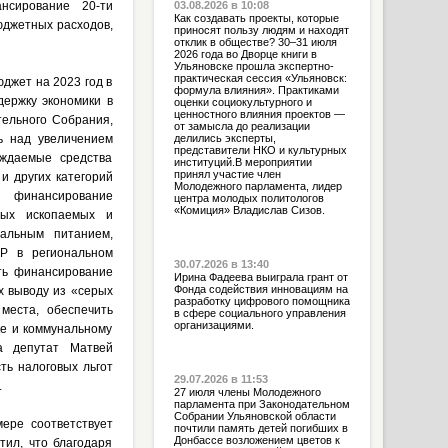
нсирование 20-ти
03.08.2026 в 10:08
Как создавать проекты, которые
юджетных расходов,
приносят пользу людям и находят
отклик в обществе? 30–31 июля
2026 года во Дворце книги в
Ульяновске прошла экспертно-
практическая сессия «Ульяновск:
джет на 2023 год в
формула влияния». Практиками
ержку экономики в
оценки социокультурного и
ценностного влияния проектов —
тельного Собрания,
от замысла до реализации
ь над увеличением
делились эксперты,
представители НКО и культурных
ождаемые средства
институций.В мероприятии
принял участие член
и других категорий
Молодежного парламента, лидер
 финансирование
центра молодых политологов
«Комиция» Владислав Сизов.
ных ископаемых и
иальным питанием,
ПР в региональном
30.07.2026 в 13:40
ть финансирование
Ирина Фадеева выиграла грант от
Фонда содействия инновациям на
х выводу из «серых
разработку цифрового помощника
места, обеспечить
в сфере социального управления
организациями.
ке и коммунальному
а депутат Матвей
ть налоговых льгот
29.07.2026 в 11:53
.
27 июля члены Молодежного
парламента при Законодательном
Собрании Ульяновской области
ере соответствует
почтили память детей погибших в
Донбассе возложением цветов к
тил, что благодаря