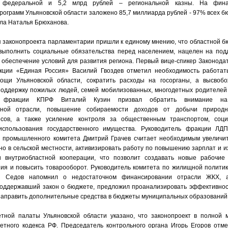
а федеральной и 5,2 млрд рублей – региональной казны. На фина
рограмм Ульяновской области заложено 85,7 миллиарда рублей - 97% всех б
ла Наталья Брюханова.
 законопроекта парламентарии пришли к единому мнению, что областной бю
выполнить социальные обязательства перед населением, нацелен на подд
 обеспечение условий для развития региона. Первый вице-спикер Законода
кции «Единая Россия» Василий Гвоздев отметил необходимость работат
ощи Ульяновской области, сократить расходы на госорганы, а высвоб
поддержку пожилых людей, семей мобилизованных, многодетных родителей 
р фракции КПРФ Виталий Кузин призвал обратить внимание на
енной отрасли, повышение собираемости доходов от добычи природ
есов, а также усиление контроля за общественным транспортом, соц
использования государственного имущества. Руководитель фракции ЛД
а промышленного комитета Дмитрий Грачев считает необходимым увеличи
о в сельской местности, активизировать работу по повышению зарплат и и
и внутриобластной кооперации, что позволит создавать новые рабочие 
ния и повысить товарооборот. Руководитель комитета по жилищной полити
й Седов напомнил о недостаточном финансировании отрасли ЖКХ, 
поддержавший закон о бюджете, предложил проанализировать эффективнос
направить дополнительные средства в бюджеты муниципальных образований
тной палаты Ульяновской области указано, что законопроект в полной м
тного кодекса РФ. Председатель контрольного органа Игорь Егоров отме