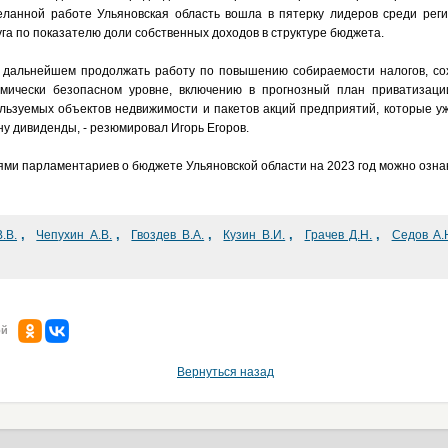
ланной работе Ульяновская область вошла в пятерку лидеров среди реги
га по показателю доли собственных доходов в структуре бюджета.
в дальнейшем продолжать работу по повышению собираемости налогов, со
омически безопасном уровне, включению в прогнозный план приватизации
льзуемых объектов недвижимости и пакетов акций предприятий, которые уж
ну дивиденды, - резюмировал Игорь Егоров.
ми парламентариев о бюджете Ульяновской области на 2023 год можно озн
,
,
,
,
,
.В.
Чепухин А.В.
Гвоздев В.А.
Кузин В.И.
Грачев Д.Н.
Седов А.
ой
Вернуться назад