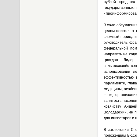
рублей средств
государственных п
- проинформирова
В ходе обсуждения
целом позволяет 
сложный период и
руководитель фра
федеральной пом
направить на соц
граждан. Лиде
сельскохозяйств
использования л
эффективностью 
парламенте, глав
медицины, особенн
зон», организаци
занятость населе
хозяйству Андре
Володарский, не 
для инвесторов и 
В заключении Сче
положениям Бюдже