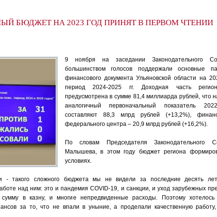
ЫЙ БЮДЖЕТ НА 2023 ГОД ПРИНЯТ В ПЕРВОМ ЧТЕНИИ
9 ноября на заседании Законодательного Со
большинством голосов поддержали основные па
финансового документа Ульяновской области на 20
период 2024-2025 гг. Доходная часть регио
предусмотрена в сумме 81,4 миллиарда рублей, что 
аналогичный первоначальный показатель 202
составляют 88,3 млрд рублей (+13,2%), фина
федерального центра – 20,9 млрд рублей (+16,2%).
По словам Председателя Законодательного С
Малышева, в этом году бюджет региона формиро
условиях.
и - такого сложного бюджета мы не видели за последние десять лет
боте над ним: это и пандемия COVID-19, и санкции, и уход зарубежных пр
 сумму в казну, и многие непредвиденные расходы. Поэтому хотелось
ансов за то, что не впали в уныние, а проделали качественную работу,