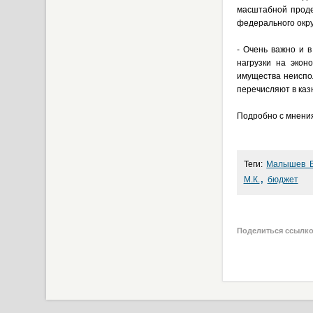
масштабной проде
федерального окру
- Очень важно и 
нагрузки на экон
имущества неиспо
перечисляют в каз
Подробно с мнения
Теги:
Малышев В
,
М.К.
бюджет
Поделиться ссылк