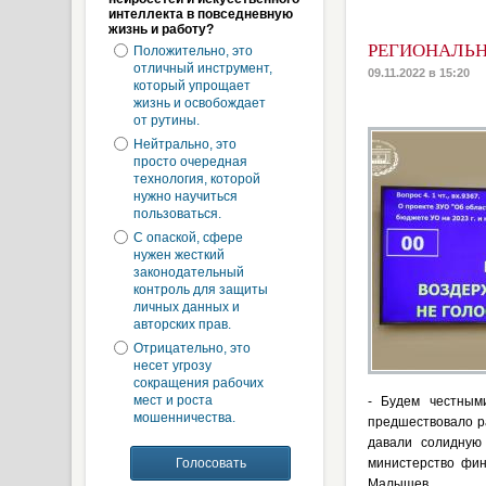
интеллекта в повседневную
жизнь и работу?
РЕГИОНАЛЬН
Положительно, это
отличный инструмент,
09.11.2022 в 15:20
который упрощает
жизнь и освобождает
от рутины.
Нейтрально, это
просто очередная
технология, которой
нужно научиться
пользоваться.
С опаской, сфере
нужен жесткий
законодательный
контроль для защиты
личных данных и
авторских прав.
Отрицательно, это
несет угрозу
сокращения рабочих
мест и роста
- Будем честным
мошенничества.
предшествовало ра
давали солидную
министерство фин
Малышев.