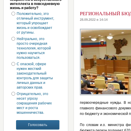
интеллекта в повседневную
жизнь и работу?
РЕГИОНАЛЬНЫЙ БЮД
Положительно, это
отличный инструмент,
28.09.2022 в 14:14
который упрощает
жизнь и освобождает
от рутины.
Нейтрально, это
просто очередная
технология, которой
нужно научиться
пользоваться.
С опаской, сфере
нужен жесткий
законодательный
контроль для защиты
личных данных и
авторских прав.
Отрицательно, это
несет угрозу
первоочередные нужды. В н
сокращения рабочих
мест и роста
главного финансового докуме
мошенничества.
по бюджету и экономической 
По словам и.о. министра фи
бюджета регион получает 670