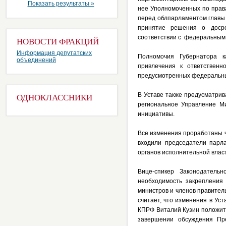
Показать результаты »
нее Уполномоченных по права
перед облпарламентом главы
принятие решения о досро
соответствии с федеральным 
НОВОСТИ ФРАКЦИЙ
Информация депутатских
Полномочия Губернатора к
объединений
привлечения к ответственн
предусмотренных федеральны
В Уставе также предусматрив
ОДНОКЛАССНИКИ
региональное Управление М
инициативы.
Все изменения проработаны ч
входили председатели парла
органов исполнительной влас
Вице-спикер Законодатель
необходимость закрепления
министров и членов правител
считает, что изменения в Уст
КПРФ Виталий Кузин положит
завершении обсуждения Пр