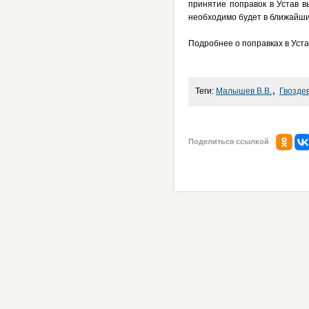
принятие поправок в Устав в
необходимо будет в ближайш
Подробнее о поправках в Уст
,
Теги:
Малышев В.В.
Гвоздев
Поделиться ссылкой