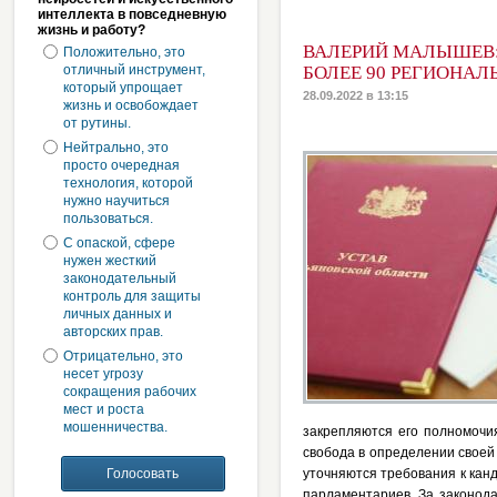
интеллекта в повседневную
жизнь и работу?
ВАЛЕРИЙ МАЛЫШЕВ:
Положительно, это
отличный инструмент,
БОЛЕЕ 90 РЕГИОНА
который упрощает
28.09.2022 в 13:15
жизнь и освобождает
от рутины.
Нейтрально, это
просто очередная
технология, которой
нужно научиться
пользоваться.
С опаской, сфере
нужен жесткий
законодательный
контроль для защиты
личных данных и
авторских прав.
Отрицательно, это
несет угрозу
сокращения рабочих
мест и роста
мошенничества.
закрепляются его полномочи
свобода в определении своей
уточняются требования к кан
парламентариев. За законод