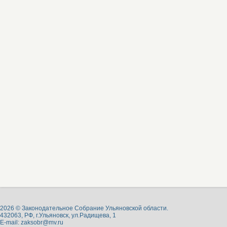
2026 © Законодательное Собрание Ульяновской области.
432063, РФ, г.Ульяновск, ул.Радищева, 1
E-mail:
zaksobr@mv.ru