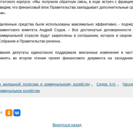
утатского корпуса: «Мы получили обратную связь, в ходе встреч с фракци
 видим, что финансовый блок Правительства закладывает дополнительные с
ем».
ыделенные средства были использованы максимально эффективно, - подче
аментского комитета Андрей Седов. – Все достигнутые договоренности
оммунальной отрасли будут закреплены в соглашении, которое в скором
обрание и Правительство региона.
ования депутаты единогласно поддержали внесенные изменения в час
ринять во втором чтении проект финансового документа на заседании
,
,
о жилищной политике и коммунальному хозяйству
Седов А.Н.
Гвозд
оммунальное хозяйство
ой
Вернуться назад