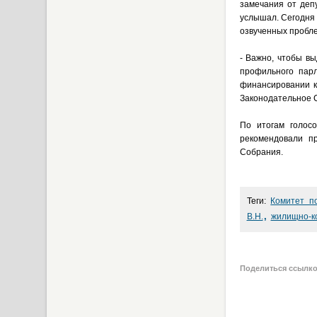
замечания от деп
услышал. Сегодня
озвученных пробл
- Важно, чтобы в
профильного парл
финансировании к
Законодательное С
По итогам голос
рекомендовали п
Собрания.
Теги:
Комитет п
,
В.Н.
жилищно-к
Поделиться ссылк