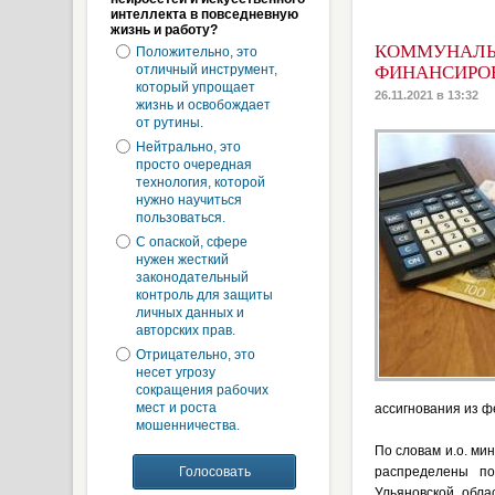
интеллекта в повседневную
жизнь и работу?
КОММУНАЛЬН
Положительно, это
отличный инструмент,
ФИНАНСИРО
который упрощает
26.11.2021 в 13:32
жизнь и освобождает
от рутины.
Нейтрально, это
просто очередная
технология, которой
нужно научиться
пользоваться.
С опаской, сфере
нужен жесткий
законодательный
контроль для защиты
личных данных и
авторских прав.
Отрицательно, это
несет угрозу
сокращения рабочих
мест и роста
ассигнования из ф
мошенничества.
По словам и.о. ми
распределены по
Ульяновской обла