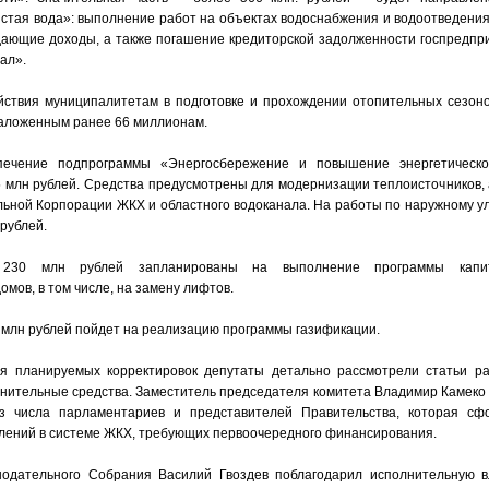
стая вода»: выполнение работ на объектах водоснабжения и водоотведения
дающие доходы, а также погашение кредиторской задолженности госпредпр
ал».
йствия муниципалитетам в подготовке и прохождении отопительных сезон
заложенным ранее 66 миллионам.
печение подпрограммы «Энергосбережение и повышение энергетическо
5 млн рублей. Средства предусмотрены для модернизации теплоисточников, 
льной Корпорации ЖКХ и областного водоканала. На работы по наружному 
рублей.
 230 млн рублей запланированы на выполнение программы капит
омов, в том числе, на замену лифтов.
млн рублей пойдет на реализацию программы газификации.
я планируемых корректировок депутаты детально рассмотрели статьи рас
нительные средства. Заместитель председателя комитета Владимир Камеко
з числа парламентариев и представителей Правительства, которая сф
влений в системе ЖКХ, требующих первоочередного финансирования.
нодательного Собрания Василий Гвоздев поблагодарил исполнительную в