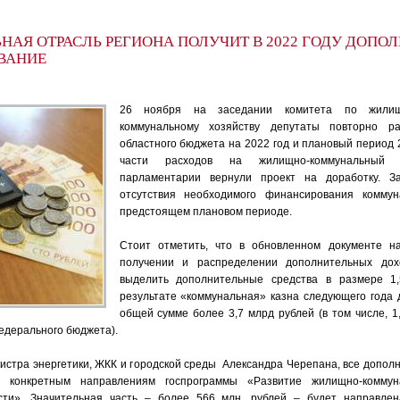
АЯ ОТРАСЛЬ РЕГИОНА ПОЛУЧИТ В 2022 ГОДУ ДОПО
ВАНИЕ
26 ноября на заседании комитета по жили
коммунальному хозяйству депутаты повторно ра
областного бюджета на 2022 год и плановый период 2
части расходов на жилищно-коммунальный 
парламентарии вернули проект на доработку. З
отсутствия необходимого финансирования комму
предстоящем плановом периоде.
Стоит отметить, что в обновленном документе 
получении и распределении дополнительных дох
выделить дополнительные средства в размере 1
результате «коммунальная» казна следующего года 
общей сумме более 3,7 млрд рублей (в том числе, 1
едерального бюджета).
нистра энергетики, ЖКК и городской среды Александра Черепана, все допол
 конкретным направлениям госпрограммы «Развитие жилищно-коммуна
сти». Значительная часть – более 566 млн. рублей – будет направле