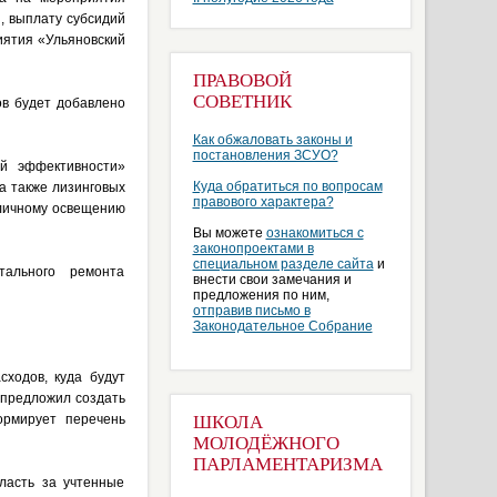
, выплату субсидий
иятия «Ульяновский
ПРАВОВОЙ
СОВЕТНИК
ов будет добавлено
Как обжаловать законы и
постановления ЗСУО?
й эффективности»
Куда обратиться по вопросам
а также лизинговых
правового характера?
уличному освещению
Вы можете
ознакомиться с
законопроектами в
специальном разделе сайта
и
ального ремонта
внести свои замечания и
предложения по ним,
отправив письмо в
Законодательное Собрание
ходов, куда будут
 предложил создать
ормирует перечень
ШКОЛА
МОЛОДЁЖНОГО
ПАРЛАМЕНТАРИЗМА
ласть за учтенные