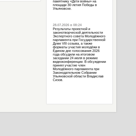
памятнику «Дети войны» на
площади 30-летия Победы в
Ульяновске.
28.07.2026 в 08:24
Результаты проектной и
законотворческой деятельности
Экспертного совета Молодёжного
парламента при Государственной
Думе VIII созыва, а также
форматы участия молодёжи в
Едином дне голосования 2026
года обсудили на итоговом
заседании 24 июля в режиме
видеоконференции. В обсуждении
принял участие член
Молодёжного парламента при
Законодательном Собрании
Ульяновской области Владислав
Сизов.