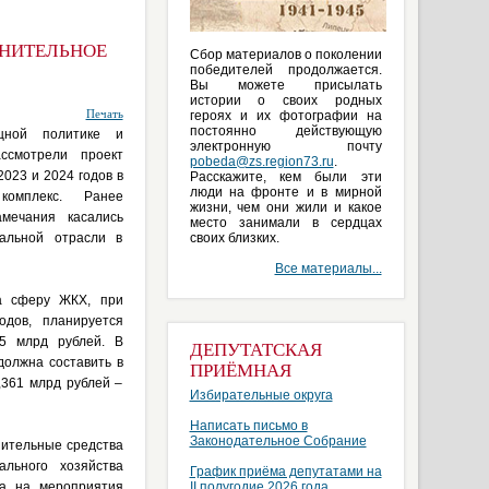
ЛНИТЕЛЬНОЕ
Сбор материалов о поколении
победителей продолжается.
Вы можете присылать
истории о своих родных
Печать
героях и их фотографии на
постоянно действующую
щной политике и
электронную почту
ссмотрели проект
pobeda@zs.region73.ru
.
023 и 2024 годов в
Расскажите, кем были эти
люди на фронте и в мирной
комплекс. Ранее
жизни, чем они жили и какое
амечания касались
место занимали в сердцах
нальной отрасли в
своих близких.
Все материалы...
на сферу ЖКХ, при
одов, планируется
,5 млрд рублей. В
ДЕПУТАТСКАЯ
должна составить в
ПРИЁМНАЯ
,361 млрд рублей –
Избирательные округа
Написать письмо в
Законодательное Собрание
нительные средства
льного хозяйства
График приёма депутатами на
на на мероприятия
II полугодие 2026 года