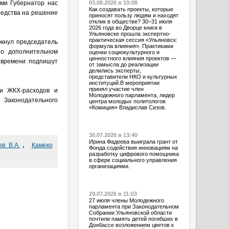
ями Губернатор нас
03.08.2026 в 10:08
Как создавать проекты, которые
редства на решение
приносят пользу людям и находят
отклик в обществе? 30–31 июля
2026 года во Дворце книги в
Ульяновске прошла экспертно-
практическая сессия «Ульяновск:
ркнул председатель
формула влияния». Практиками
 о дополнительном
оценки социокультурного и
ценностного влияния проектов —
 времени подпишут
от замысла до реализации
делились эксперты,
представители НКО и культурных
институций.В мероприятии
принял участие член
ти ЖКХ-расходов и
Молодежного парламента, лидер
 Законодательного
центра молодых политологов
«Комиция» Владислав Сизов.
30.07.2026 в 13:40
Ирина Фадеева выиграла грант от
,
ев В.А.
Камеко
Фонда содействия инновациям на
разработку цифрового помощника
в сфере социального управления
организациями.
29.07.2026 в 11:53
27 июля члены Молодежного
парламента при Законодательном
Собрании Ульяновской области
почтили память детей погибших в
Донбассе возложением цветов к