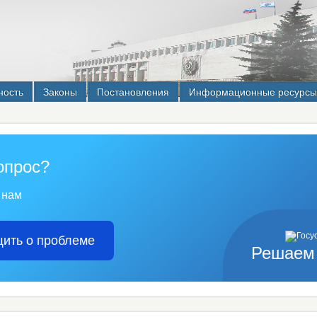
ность
Законы
Постановления
Информационные ресурсы
опрос?
 нам
ить о проблеме
Решаем