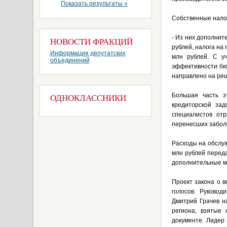
Показать результаты »
Собственные налог
- Из них дополнит
НОВОСТИ ФРАКЦИЙ
рублей, налога на
Информация депутатских
млн рублей. С у
объединений
эффективности бюд
направлено на ре
Большая часть э
ОДНОКЛАССНИКИ
кредиторской за
специалистов от
перенесших забол
Расходы на обслуж
млн рублей перед
дополнительные 
Проект закона о 
голосов. Руково
Дмитрий Грачев н
региона, взятые
документе. Лидер