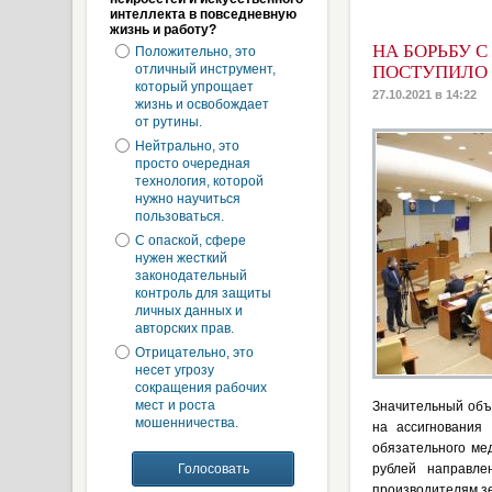
интеллекта в повседневную
жизнь и работу?
НА БОРЬБУ 
Положительно, это
отличный инструмент,
ПОСТУПИЛО 
который упрощает
27.10.2021 в 14:22
жизнь и освобождает
от рутины.
Нейтрально, это
просто очередная
технология, которой
нужно научиться
пользоваться.
С опаской, сфере
нужен жесткий
законодательный
контроль для защиты
личных данных и
авторских прав.
Отрицательно, это
несет угрозу
сокращения рабочих
мест и роста
Значительный объ
мошенничества.
на ассигнования
обязательного ме
рублей направле
производителям зе