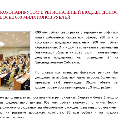
С КОРОНАВИРУСОМ В РЕГИОНАЛЬНЫЙ БЮДЖЕТ ДОПО
БОЛЕЕ 600 МИЛЛИОНОВ РУБЛЕЙ
690 млн рублей сверх ранее утвержденных цифр по
плату работников бюджетной сферы, 286 млн 
социальной поддержки населения, 200 млн рубле
образованиям. Эти и другие изменения в региональн
Ульяновской области на 2021 год и плановый пери
депутаты поддержали на прошедшем 27 окт
Законодательного Собрания.
По словам и.о. министра финансов региона Нат
доходная часть областной казны выросла более чем н
превысив 77,4 миллиарда. Общий объем ра
корректировок составил порядка 85,3 млрд рублей.
ем дополнительных поступлений в региональный бюджет – более 1 млрд р
 из федерального центра. 603 млн рублей заложено по линии Террит
дицинского страхования на обеспечение расходов, связанных с лечением
но на развитие дорожного хозяйства, 80 млн рублей - на предост
рновых культур.