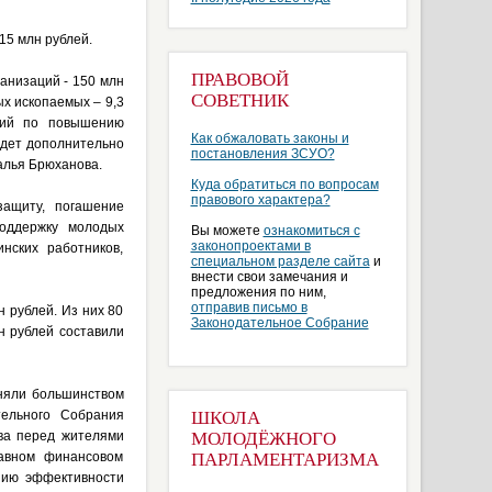
15 млн рублей.
ПРАВОВОЙ
анизаций - 150 млн
СОВЕТНИК
ых ископаемых – 9,3
ятий по повышению
Как обжаловать законы и
удет дополнительно
постановления ЗСУО?
алья Брюханова.
Куда обратиться по вопросам
правового характера?
защиту, погашение
поддержку молодых
Вы можете
ознакомиться с
законопроектами в
нских работников,
специальном разделе сайта
и
внести свои замечания и
предложения по ним,
отправив письмо в
 рублей. Из них 80
Законодательное Собрание
н рублей составили
иняли большинством
тельного Собрания
ШКОЛА
ва перед жителями
МОЛОДЁЖНОГО
авном финансовом
ПАРЛАМЕНТАРИЗМА
нию эффективности