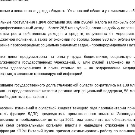
овые и неналоговые доходы бюджета Ульяновской области увеличились на 5
ельные поступления НДФЛ составили 308 млн рублей, налога на прибыль орг
 профессиональный доход – более 28,5 млн рублей, налога на добычу полезн
четом роста собственных доходов и средств, полученных от меропри
жетной политики, а также от экономии по торгам, более 980 млн рублей б
шение первоочередных социально значимых задач, - проинформировала Нат
тих денег предусмотрена на оплату труда бюджетников, социальную 
долженности государственных учреждений. 6 млн рублей заложено на 
расли здравоохранения и почти столько же – на оздоровление медици
евания, вызванные коронавирусной инфекцией.
ивание государственного долга Ульяновской области сократились на 138 млн
ано на предоставление жителям региона мер социальной поддержки, 58 мл
межбюджетные трансферты.
внесении изменений в областной бюджет текущего года парламентарии пр
дитель фракции ЛДПР, председатель промышленного комитета Законода
апомнил о необходимости до конца 2021 года выполнить все обязательст
 на себя региональными органами власти и нашедшие отражение в гл
 фракции КПРФ Виталий Кузин призвал активизировать работу по повыше