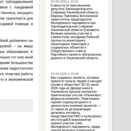
 от субсидирования
07.08.2026 в 10:51
6 августа по приглашению
связи с пандемией
депутата Законодательного
Собрания Ульяновской области
 бизнеса, несущего
Марины Павловны Беспаловой
тке транспорта для
заместитель председателя
Молодежного парламента при
бходимой помощи и
Законодательном Собрании
Ульяновской области Елизавета
Волкова приняла участие в
совместном заседании Рабочей
ублей добавлено на
группы по мониторингу
пешеходных переходов у
 рублей – на меры
социальных объектов и
Общественного совета
ые образования. К
Партийного проекта «Безопасные
пешно тот или иной
дороги» в Ульяновской области.
 время большинство
ления недостаточно
ся этим при работе
03.08.2026 в 10:08
Как создавать проекты, которые
ту и экономической
приносят пользу людям и находят
отклик в обществе? 30–31 июля
2026 года во Дворце книги в
Ульяновске прошла экспертно-
практическая сессия «Ульяновск:
формула влияния». Практиками
оценки социокультурного и
ценностного влияния проектов —
от замысла до реализации
делились эксперты,
представители НКО и культурных
институций.В мероприятии
принял участие член
Молодежного парламента, лидер
центра молодых политологов