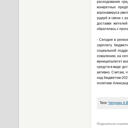
расходования сре
конкретных пред
коронавируса увел
ущерб в связи с р
доставки жителе
обратилась с прос
- Сегодня в реги
зарплату бюджетн
социальной подде
сожалению, на сег
муниципалитет вза
средств в виде до
активно. Считаю, 
над бюджетом-2022
политике Александ
Теги:
Чепухин А.В
Поделиться ссылк