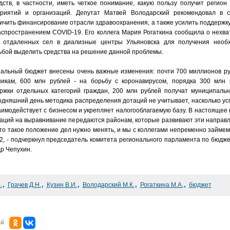
дств, в частности, иметь четкое понимание, какую пользу получит регион
приятий и организаций. Депутат Матвей Володарский рекомендовал в 
ичить финансирование отрасли здравоохранения, а также усилить поддержку
аспространением COVID-19. Его коллега Мария Рогаткина сообщила о нехва
й отдаленных сел в диализные центры Ульяновска для получения нео
ьбой выделить средства на решение данной проблемы.
ональный бюджет внесены очень важные изменения: почти 700 миллионов р
икам, 600 млн рублей - на борьбу с коронавирусом, порядка 300 млн
ржки отдельных категорий граждан, 200 млн рублей получат муниципальн
одняшний день методика распределения дотаций не учитывает, насколько ус
имодействует с бизнесом и укрепляет налогооблагаемую базу. В настоящее
таций на выравнивание передаются районам, которые развивают эти направ
что такое положение дел нужно менять, и мы с коллегами непременно займем
, - подчеркнул председатель комитета регионального парламента по бюдже
р Чепухин.
,
,
,
,
,
.
Грачев Д.Н.
Кузин В.И.
Володарский М.К.
Рогаткина М.А.
бюджет
ой