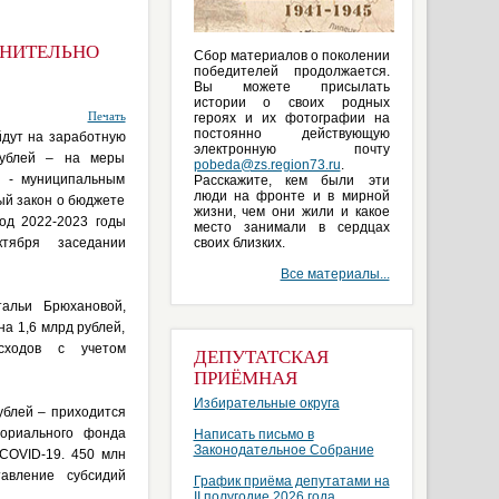
ЛНИТЕЛЬНО
Сбор материалов о поколении
победителей продолжается.
Вы можете присылать
истории о своих родных
Печать
героях и их фотографии на
постоянно действующую
йдут на заработную
электронную почту
рублей – на меры
pobeda@zs.region73.ru
.
й - муниципальным
Расскажите, кем были эти
люди на фронте и в мирной
ый закон о бюджете
жизни, чем они жили и какое
од 2022-2023 годы
место занимали в сердцах
ября заседании
своих близких.
Все материалы...
альи Брюхановой,
а 1,6 млрд рублей,
сходов с учетом
ДЕПУТАТСКАЯ
ПРИЁМНАЯ
Избирательные округа
ублей – приходится
ориального фонда
Написать письмо в
Законодательное Собрание
 COVID-19. 450 млн
авление субсидий
График приёма депутатами на
II полугодие 2026 года