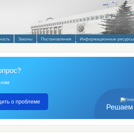
ность
Законы
Постановления
Информационные ресурсы
опрос?
 нам
ить о проблеме
Решаем