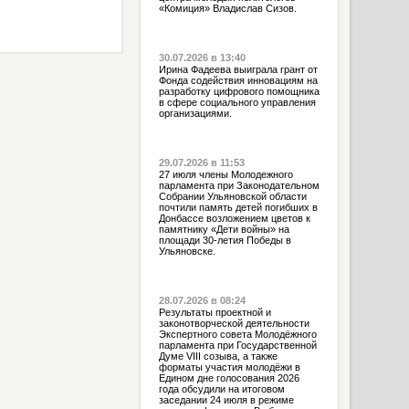
«Комиция» Владислав Сизов.
30.07.2026 в 13:40
Ирина Фадеева выиграла грант от
Фонда содействия инновациям на
разработку цифрового помощника
в сфере социального управления
организациями.
29.07.2026 в 11:53
27 июля члены Молодежного
парламента при Законодательном
Собрании Ульяновской области
почтили память детей погибших в
Донбассе возложением цветов к
памятнику «Дети войны» на
площади 30-летия Победы в
Ульяновске.
28.07.2026 в 08:24
Результаты проектной и
законотворческой деятельности
Экспертного совета Молодёжного
парламента при Государственной
Думе VIII созыва, а также
форматы участия молодёжи в
Едином дне голосования 2026
года обсудили на итоговом
заседании 24 июля в режиме