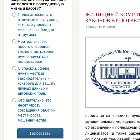
интеллекта в повседневную
жизнь и работу?
ЖИЛИЩНЫЙ КОМИТЕ
Положительно, это
отличный инструмент,
ЗАКОНОВ В СООТВЕ
который упрощает
17.04.2018 в 13:09
жизнь и освобождает
от рутины.
Нейтрально, это
просто очередная
технология, которой
нужно научиться
пользоваться.
С опаской, сфере
нужен жесткий
законодательный
контроль для защиты
личных данных и
авторских прав.
Отрицательно, это
несет угрозу
сокращения рабочих
мест и роста
предлагается изложить пун
мошенничества.
муниципального жилищного ко
об ограничении полномочий 
лицензиатов, а также закр
соблюдения требований пра