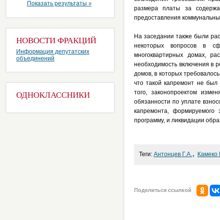
Показать результаты »
размера платы за содержа
предоставления коммунальных
На заседании также были рас
НОВОСТИ ФРАКЦИЙ
некоторых вопросов в сф
Информация депутатских
многоквартирных домах, ра
объединений
необходимость включения в р
домов, в которых требовалос
что такой капремонт не был
того, законопроектом изме
ОДНОКЛАССНИКИ
обязанности по уплате взно
капремонта, формируемого 
программу, и ликвидации обр
,
Теги:
Антонцев Г.А.
Камеко 
Поделиться ссылкой