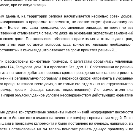
числе, при ее актуализации.
шим данным, на территории региона насчитывается несколько сотен домов,
фиксированная в программе капремонта, не соответствует фактическому со
в. – Более того, сама программа, составленная однажды, не может не из
ственники сталкиваются с тем, что даже на основании экспертных заключени
 в своем доме. Постановление областного правительства отныне дает гра
при этом ещё остаются вопросы: куда конкретно жильцам необходимо 
тавлять и в каком виде, кто отвечает за сроки принятия решений…
и рассмотрены конкретные примеры. К депутатам обратились ульяновц
дом 174, Гафурова, дом 18 и проспекте Гая, дом 11. Собственники по решен
тизы пытаются добиться переноса сроков проведения капитального ремонта
нений в региональную программу и переноса сроков капремонта в указанных
а процента износа всего дома, а не только его отдельных конструктивных э
пример, кровли, фасада, системы водоотведения). И.о. заместителя гл
 Гигирев объяснил данное условие несовершенством действующих нормативо
орые другие конструктивные элементы имеют низкий коэффициент весомост
ри этом больше всего влияют на качество и комфорт проживания людей. По э
ами в программе капремонта и было поставлено на очередь, например, в 2
ласти Постановление № 94 теперь помогает решать данную проблему и пе