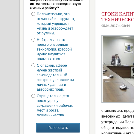
интеллекта в повседневную
жизнь и работу?
СРОКИ КАПИ
Положительно, это
отличный инструмент,
ТЕХНИЧЕСКО
который упрощает
05.04.2017 в 08:44
жизнь и освобождает
от рутины.
Нейтрально, это
просто очередная
технология, которой
нужно научиться
пользоваться.
С опаской, сфере
нужен жесткий
законодательный
контроль для защиты
личных данных и
авторских прав.
Отрицательно, это
несет угрозу
сокращения рабочих
мест и роста
становилась пред
мошенничества.
внесенных депута
утверждении Поря
общего имущества
нормативный акт 