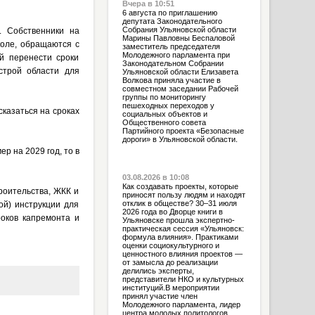
Вчера в 10:51
6 августа по приглашению
депутата Законодательного
Собрания Ульяновской области
. Собственники на
Марины Павловны Беспаловой
коле, обращаются с
заместитель председателя
Молодежного парламента при
й перенести сроки
Законодательном Собрании
строй области для
Ульяновской области Елизавета
Волкова приняла участие в
совместном заседании Рабочей
группы по мониторингу
пешеходных переходов у
сказаться на сроках
социальных объектов и
Общественного совета
Партийного проекта «Безопасные
дороги» в Ульяновской области.
р на 2029 год, то в
03.08.2026 в 10:08
Как создавать проекты, которые
роительства, ЖКК и
приносят пользу людям и находят
отклик в обществе? 30–31 июля
ой) инструкции для
2026 года во Дворце книги в
роков капремонта и
Ульяновске прошла экспертно-
практическая сессия «Ульяновск:
формула влияния». Практиками
оценки социокультурного и
ценностного влияния проектов —
от замысла до реализации
делились эксперты,
представители НКО и культурных
институций.В мероприятии
принял участие член
Молодежного парламента, лидер
центра молодых политологов