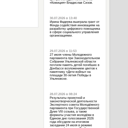
«Комиция» Владислав Сизов.
30.07.2026 в 13:40
Ирина Фадеева выиграла грант от
Фонда содействия инновациям на
разработку цифрового помощника
в сфере социального управления
организациями.
29.07.2026 в 11:53
27 июля члены Молодежного
парламента при Законодательном
Собрании Ульяновской области
почтили память детей погибших в
Донбассе возложением цветов к
памятнику «Дети войны» на
площади 30-летия Победы в
Ульяновске.
28.07.2026 в 08:24
Результаты проектной и
законотворческой деятельности
Экспертного совета Молодёжного
парламента при Государственной
Думе VIII созыва, а также
форматы участия молодёжи в
Едином дне голосования 2026
года обсудили на итоговом
заседании 24 июля в режиме