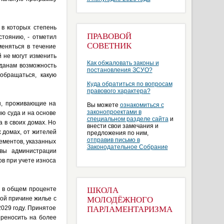
 в которых степень
ПРАВОВОЙ
стоянию, - отметил
СОВЕТНИК
меняться в течение
й не могут изменить
Как обжаловать законы и
жданам возможность
постановления ЗСУО?
обращаться, какую
Куда обратиться по вопросам
правового характера?
ы, проживающие на
Вы можете
ознакомиться с
законопроектами в
ию суда и на основе
специальном разделе сайта
и
 в своих домах. Но
внести свои замечания и
 домах, от жителей
предложения по ним,
отправив письмо в
лементов, указанных
Законодательное Собрание
авы администрации
в при учете износа
и в общем проценте
ШКОЛА
той причине жилье с
МОЛОДЁЖНОГО
029 году. Принятое
ПАРЛАМЕНТАРИЗМА
реносить на более