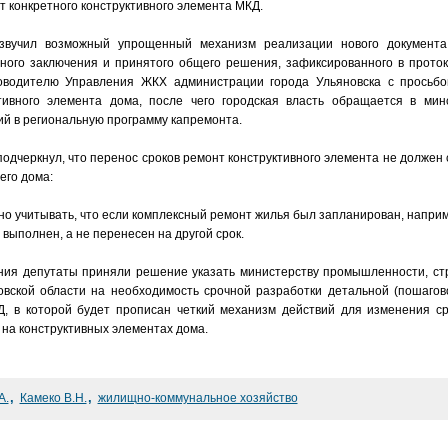
т конкретного конструктивного элемента МКД.
озвучил возможный упрощенный механизм реализации нового документа
тного заключения и принятого общего решения, зафиксированного в прото
оводителю Управления ЖКХ администрации города Ульяновска с просьбо
тивного элемента дома, после чего городская власть обращается в мин
й в региональную программу капремонта.
одчеркнул, что перенос сроков ремонт конструктивного элемента не должен 
его дома:
но учитывать, что если комплексный ремонт жилья был запланирован, наприме
т выполнен, а не перенесен на другой срок.
ния депутаты приняли решение указать министерству промышленности, ст
овской области на необходимость срочной разработки детальной (пошагов
Д, в которой будет прописан четкий механизм действий для изменения с
на конструктивных элементах дома.
,
,
А.
Камеко В.Н.
жилищно-коммунальное хозяйство