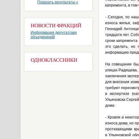
Показать результаты »
капремонта, в том 
- Сегодня, по на
износа жилья, за
НОВОСТИ ФРАКЦИЙ
Геннадий Антонце
Информация депутатских
тридцати лет. Соб
объединений
сроки капремонта
это сделать, но 
информацию предос
ОДНОКЛАССНИКИ
На совещании был
улицах Радищева, 
заключения экспер
для внесения изме
требуют пересмотр
в экспертизе (на
Ульяновска Сергей
дома:
- Кровля и некот
износа дома, но п
протекающими крыш
в Ульяновской об