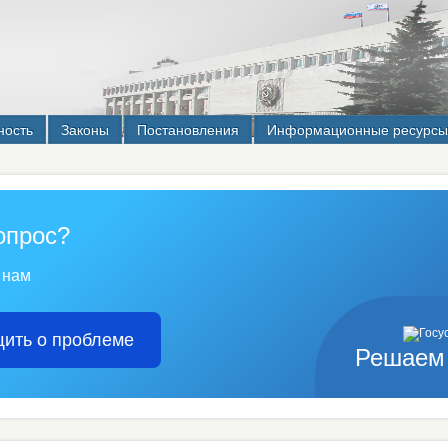
ность
Законы
Постановления
Информационные ресурсы
опрос?
 нам
ить о проблеме
Решаем