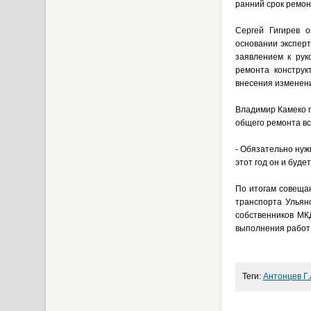
ранний срок ремон
Сергей Гигирев 
основании экспер
заявлением к рук
ремонта конструк
внесения изменени
Владимир Камеко п
общего ремонта вс
- Обязательно нуж
этот год он и буде
По итогам совеща
транспорта Ульян
собственников МК
выполнения работ 
Теги:
Антонцев Г.