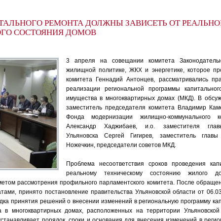
ТАЛЬНОГО РЕМОНТА ДОЛЖНЫ ЗАВИСЕТЬ ОТ РЕАЛЬНО
ГО СОСТОЯНИЯ ДОМОВ
3 апреля на совещании комитета Законодатель
жилищной политике, ЖКХ и энергетике, которое пр
комитета Геннадий Антонцев, рассматривались пра
реализации региональной программы капитально
имущества в многоквартирных домах (МКД). В обсу
заместитель председателя комитета Владимир Каме
Фонда модернизации жилищно-коммунального к
Александр Хаджибаев, и.о. заместителя гла
Ульяновска Сергей Гигирев, заместитель главы
Ножечкин, председатели советов МКД.
Проблема несоответствия сроков проведения кап
реальному техническому состоянию жилого д
метом рассмотрения профильного парламентского комитета. После обраще
тами, принято постановление правительства Ульяновской области от 06.
дка принятия решений о внесении изменений в региональную программу ка
 в многоквартирных домах, расположенных на территории Ульяновской
устанавливает порядок, сроки и основания для внесения изменений в реги