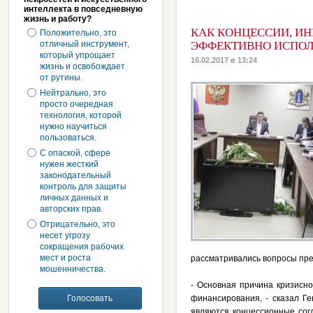
интеллекта в повседневную
жизнь и работу?
КАК КОНЦЕССИИ, И
Положительно, это
отличный инструмент,
ЭФФЕКТИВНО ИСПОЛ
который упрощает
16.02.2017 в 13:24
жизнь и освобождает
от рутины.
Нейтрально, это
просто очередная
технология, которой
нужно научиться
пользоваться.
С опаской, сфере
нужен жесткий
законодательный
контроль для защиты
личных данных и
авторских прав.
Отрицательно, это
несет угрозу
сокращения рабочих
мест и роста
рассматривались вопросы пр
мошенничества.
- Основная причина кризисно
финансирования, - сказал Г
являются концессионные сог