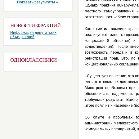
Показать результаты »
Однако практика обнаружила
местного самоуправления 
ответственность обеих сторо
НОВОСТИ ФРАКЦИЙ
Как отметил замминистра с
Информация депутатских
реализуется одно концесси
объединений
концессию 8 объектов) и 
водоотведения). После вне
возможность передачи в ко
регистрации прав. Это, по
ОДНОКЛАССНИКИ
концессиональных соглашений 
- Существует опасение, что п
есть, а отнюдь не для новы
Минстрою необходимо при п
обеспечивать надежность р
требуемый результат. Важно
итоге получит и население (п
Об опыте и проблемах гос
администраций Мелекесского 
коммунальных предприятий, н