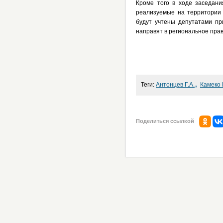
Кроме того в ходе заседан
реализуемые на территории 
будут учтены депутатами пр
направят в региональное прав
,
Теги:
Антонцев Г.А.
Камеко 
Поделиться ссылкой