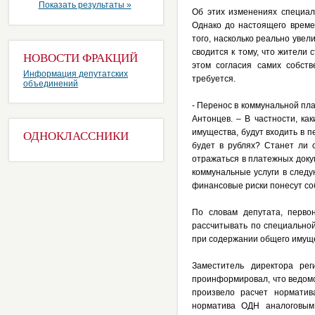
Показать результаты »
Об этих изменениях специал
Однако до настоящего време
того, насколько реально уве
сводится к тому, что жители
НОВОСТИ ФРАКЦИЙ
этом согласия самих собст
Информация депутатских
требуется.
объединений
- Перенос в коммунальной пла
Антонцев. – В частности, к
имущества, будут входить в 
ОДНОКЛАССНИКИ
будет в рублях? Станет ли 
отражаться в платежных доку
коммунальные услуги в следу
финансовые риски понесут со
По словам депутата, перво
рассчитывать по специально
при содержании общего имуще
Заместитель директора ре
проинформировал, что ведом
произвело расчет нормати
норматива ОДН аналоговым