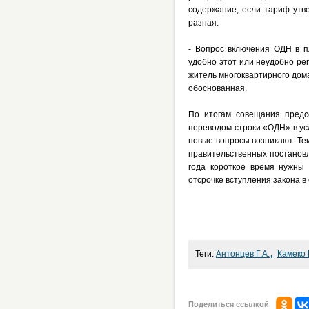
содержание, если тариф утв
разная.
- Вопрос включения ОДН в п
удобно этот или неудобно ре
житель многоквартирного дом
обоснованная.
По итогам совещания предс
переводом строки «ОДН» в ус
новые вопросы возникают. Те
правительственных постановл
года короткое время нужны
отсрочке вступления закона 
,
Теги:
Антонцев Г.А.
Камеко 
Поделиться ссылкой