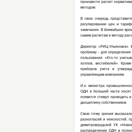
произвести расчет норматив
методом.
В свою очередь представит
регулированию цен и тариф
замечания. В ближайшее врем
самим расчетам и методу рас
Директор «РИЦ-Ульяновск» 
проблему - для определения
пользования: «Кто-то учитыв
холлов, вестибюлей». Кром
приборов учета и утвержд
управляющим компаниям.
И.о. министра промышленнос
ОДН в большей части носят
появится стимул проводить 
дисциплину собственников.
Свою точку зрения высказал
разногласий и неясностей, 
димитровградской УК «Новое
распределении ОДН в полном