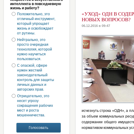
интеллекта в повседневную
жизнь и работу?
«УХОД» ОДН В СОД
Положительно, это
отличный инструмент,
НОВЫХ ВОПРОСОВ?
который упрощает
06.12.2016 в 09:47
жизнь и освобождает
от рутины.
Нейтрально, это
просто очередная
технология, которой
нужно научиться
пользоваться.
С опаской, сфере
нужен жесткий
законодательный
контроль для защиты
личных данных и
авторских прав.
Отрицательно, это
несет угрозу
сокращения рабочих
мест и роста
исчезнуть строка «ОДН», а п
мошенничества.
за объем коммунальных ресур
содержании общего имуществ
нормативом коммунальных усл