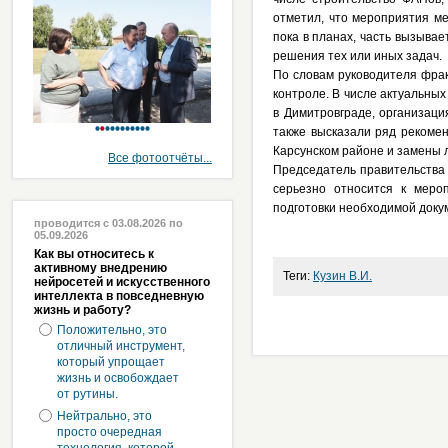
отметил, что мероприятия ме
пока в планах, часть вызыва
решения тех или иных задач.
По словам руководителя фрак
контроле. В числе актуальных
в Димитровграде, организац
также высказали ряд рекомен
Карсунском районе и замены 
Все фотоотчёты...
Председатель правительства 
серьезно относится к меро
подготовки необходимой доку
проводится с 03.08.2026 по
05.09.2026
Как вы относитесь к
активному внедрению
Теги:
Кузин В.И.
нейросетей и искусственного
интеллекта в повседневную
жизнь и работу?
Положительно, это
отличный инструмент,
который упрощает
жизнь и освобождает
от рутины.
Нейтрально, это
просто очередная