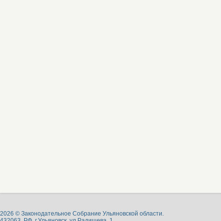
2026 © Законодательное Собрание Ульяновской области.
432063, РФ, г.Ульяновск, ул.Радищева, 1