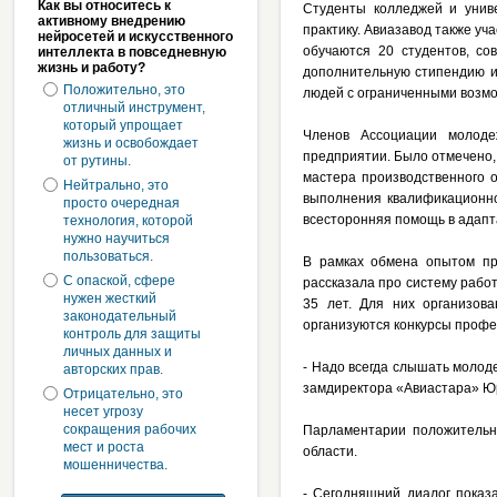
Как вы относитесь к
Студенты колледжей и униве
активному внедрению
практику. Авиазавод также уч
нейросетей и искусственного
обучаются 20 студентов, со
интеллекта в повседневную
жизнь и работу?
дополнительную стипендию и
Положительно, это
людей с ограниченными возмо
отличный инструмент,
который упрощает
Членов Ассоциации молоде
жизнь и освобождает
предприятии. Было отмечено,
от рутины.
мастера производственного о
Нейтрально, это
выполнения квалификационно
просто очередная
всесторонняя помощь в адапт
технология, которой
нужно научиться
пользоваться.
В рамках обмена опытом пр
С опаской, сфере
рассказала про систему рабо
нужен жесткий
35 лет. Для них организова
законодательный
организуются конкурсы профе
контроль для защиты
личных данных и
- Надо всегда слышать молоде
авторских прав.
замдиректора «Авиастара» Ю
Отрицательно, это
несет угрозу
сокращения рабочих
Парламентарии положительн
мест и роста
области.
мошенничества.
- Сегодняшний диалог показа