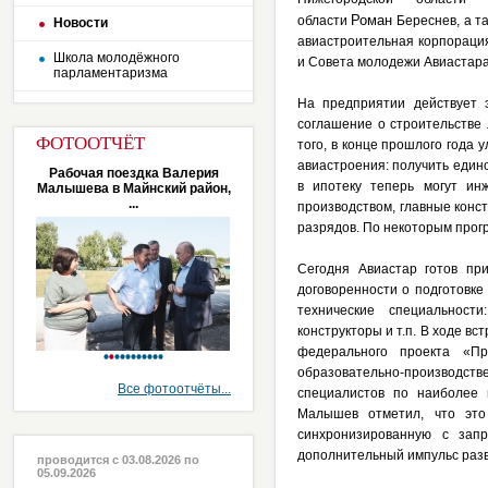
Роман
области
Береснев, а 
Новости
авиастроительная корпорация
Школа молодёжного
и Совета молодежи Авиастара
парламентаризма
На предприятии действует 
соглашение о строительстве
ФОТООТЧЁТ
того, в конце прошлого года
авиастроения: получить един
Рабочая поездка Валерия
в ипотеку теперь могут ин
Малышева в Майнский район,
...
производством, главные конс
разрядов. По некоторым про
Сегодня Авиастар готов пр
договоренности о подготовк
технические специальност
конструкторы и т.п. В ходе в
федерального проекта «Пр
образовательно-производст
Все фотоотчёты...
специалистов по наиболее 
Малышев отметил, что это
синхронизированную с запр
дополнительный импульс разв
проводится с 03.08.2026 по
05.09.2026