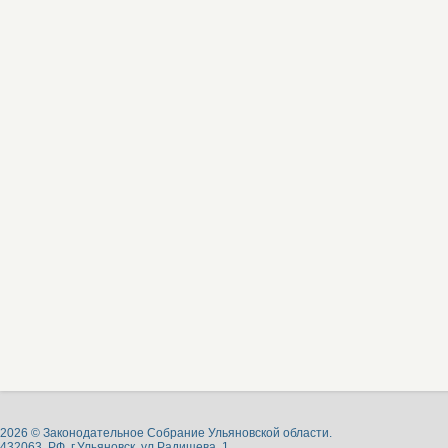
2026 © Законодательное Собрание Ульяновской области.
432063, РФ, г.Ульяновск, ул.Радищева, 1