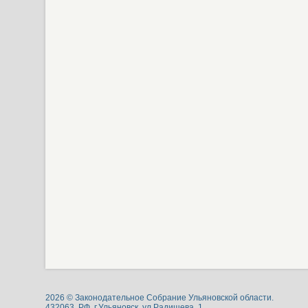
2026 © Законодательное Собрание Ульяновской области.
432063, РФ, г.Ульяновск, ул.Радищева, 1