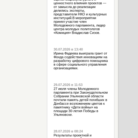
ценностного влияния проектов —
от замысла до реализации
делились эксперты,
представители НКО и культурных
институций.В мероприятии
принял участие член
Молодежного парламента, лидер
центра молодых политологов
«Комиция» Владислав Сизов.
30.07.2026 в 13:40
Ирина Фадеева выиграла грант от
Фонда содействия инновациям на
разработку цифрового помощника
в сфере социального управления
организациями.
29.07.2026 в 11:53
27 июля члены Молодежного
парламента при Законодательном
Собрании Ульяновской области
почтили память детей погибших в
Донбассе возложением цветов к
памятнику «Дети войны» на
площади 30-летия Победы в
Ульяновске.
28.07.2026 в 08:24
Результаты проектной и