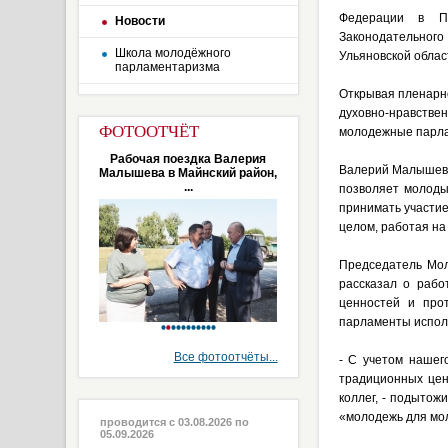
Федерации в ПФ
Новости
Законодательного
Школа молодёжного
Ульяновской облас
парламентаризма
Открывая пленарн
духовно-нравстве
ФОТООТЧЁТ
молодежные парла
Рабочая поездка Валерия
Валерий Малышев,
Малышева в Майнский район,
...
позволяет молоды
принимать участие
целом, работая на
Председатель Мол
рассказал о рабо
ценностей и про
парламенты испол
Все фотоотчёты...
- С учетом нашег
традиционных цен
коллег, - подытож
«молодежь для мол
проводится с 03.08.2026 по
05.09.2026