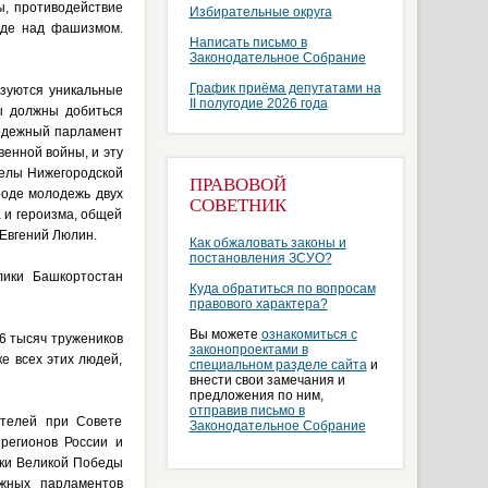
ы, противодействие
Избирательные округа
еде над фашизмом.
Написать письмо в
Законодательное Собрание
График приёма депутатами на
зуются уникальные
II полугодие 2026 года
ы должны добиться
лодежный парламент
енной войны, и эту
делы Нижегородской
ПРАВОВОЙ
роде молодежь двух
СОВЕТНИК
 и героизма, общей
Евгений Люлин.
Как обжаловать законы и
постановления ЗСУО?
лики Башкортостан
Куда обратиться по вопросам
правового характера?
Вы можете
ознакомиться с
6 тысяч тружеников
законопроектами в
е всех этих людей,
специальном разделе сайта
и
внести свои замечания и
предложения по ним,
отправив письмо в
ателей при Совете
Законодательное Собрание
регионов России и
ики Великой Победы
ежных парламентов