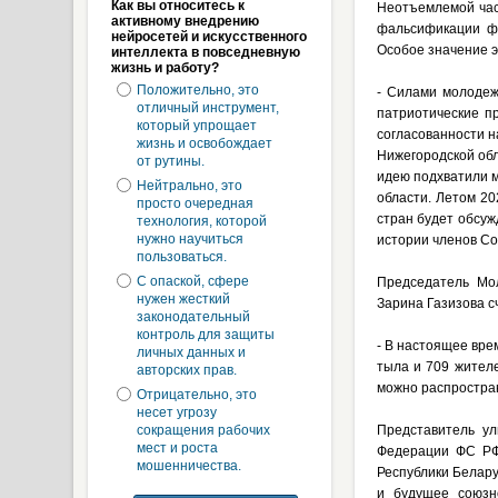
Как вы относитесь к
Неотъемлемой час
активному внедрению
фальсификации фа
нейросетей и искусственного
Особое значение э
интеллекта в повседневную
жизнь и работу?
Положительно, это
- Силами молодеж
отличный инструмент,
патриотические п
который упрощает
согласованности н
жизнь и освобождает
Нижегородской обл
от рутины.
идею подхватили 
Нейтрально, это
области. Летом 20
просто очередная
стран будет обсуж
технология, которой
нужно научиться
истории членов Со
пользоваться.
С опаской, сфере
Председатель Мо
нужен жесткий
Зарина Газизова с
законодательный
контроль для защиты
- В настоящее вре
личных данных и
тыла и 709 жител
авторских прав.
можно распростран
Отрицательно, это
несет угрозу
сокращения рабочих
Представитель ул
мест и роста
Федерации ФС РФ 
мошенничества.
Республики Белару
и будущее союзн