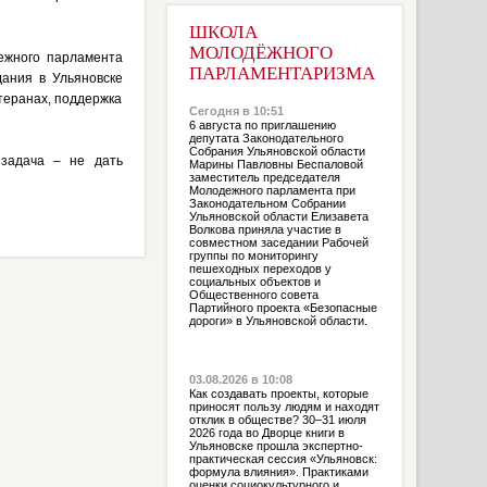
ШКОЛА
МОЛОДЁЖНОГО
ежного парламента
ПАРЛАМЕНТАРИЗМА
ания в Ульяновске
етеранах, поддержка
Сегодня в 10:51
6 августа по приглашению
депутата Законодательного
Собрания Ульяновской области
 задача – не дать
Марины Павловны Беспаловой
заместитель председателя
Молодежного парламента при
Законодательном Собрании
Ульяновской области Елизавета
Волкова приняла участие в
совместном заседании Рабочей
группы по мониторингу
пешеходных переходов у
социальных объектов и
Общественного совета
Партийного проекта «Безопасные
дороги» в Ульяновской области.
03.08.2026 в 10:08
Как создавать проекты, которые
приносят пользу людям и находят
отклик в обществе? 30–31 июля
2026 года во Дворце книги в
Ульяновске прошла экспертно-
практическая сессия «Ульяновск:
формула влияния». Практиками
оценки социокультурного и