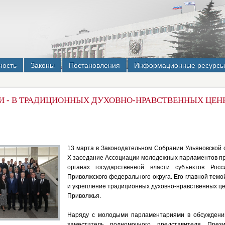
ность
Законы
Постановления
Информационные ресурсы
И - В ТРАДИЦИОННЫХ ДУХОВНО-НРАВСТВЕННЫХ ЦЕН
13 марта в Законодательном Собрании Ульяновской 
Х заседание Ассоциации молодежных парламентов п
органах государственной власти субъектов Рос
Приволжского федерального округа. Его главной темо
и укрепление традиционных духовно-нравственных це
Приволжья.
Наряду с молодыми парламентариями в обсуждени
заместитель полномочного представителя Прези