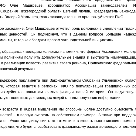
О Олег Машковцев, координатор Ассоциации законодателей ПФ
 Собрания Нижегородской области Евгений Люлин, Председатель Законода
ти Валерий Малышев, главы законодательных органов субъектов ПФО.
ое заседание, Олег Машковцев отметил роль молодежи в укреплении тради
нных ценностей. Он подчеркнул, что в данном вопросе большие надеж
менты, которые обладают правом законодательной инициативы.
 обращаясь к молодым коллегам, напомнил, что формат Ассоциации молод
м политикам получить дополнительные знания и выстроить коммуникации.
 в реализации повестки развития своего региона, Приволжского федеральног
 конечный результат.
одежного парламента при Законодательном Собрании Ульяновской облас
те, которая ведется в регионах ПФО по популяризации традиционных ро
тиводействию попыткам фальсификации нашей истории. Он подчеркнул
ьзуют понятные для молодых людей каналы получения информации.
о возраста и образа мышления мы способны более доступно объяснить 
ностей - в первую очередь на собственном примере. А также при поддер
ил он. Участники дискуссии также отметили важность выстраивания прямого
одежи», что будет способствовать гражданскому развитию молодого поколен