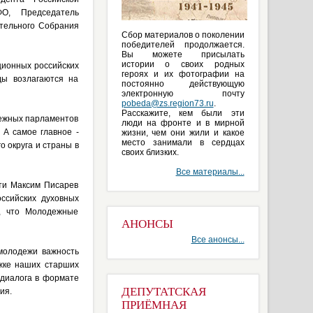
О, Председатель
тельного Собрания
Сбор материалов о поколении
победителей продолжается.
Вы можете присылать
истории о своих родных
ционных российских
героях и их фотографии на
ды возлагаются на
постоянно действующую
электронную почту
pobeda@zs.region73.ru
.
Расскажите, кем были эти
ежных парламентов
люди на фронте и в мирной
 А самое главное -
жизни, чем они жили и какое
место занимали в сердцах
о округа и страны в
своих близких.
Все материалы...
ти Максим Писарев
ссийских духовных
, что Молодежные
АНОНСЫ
Все анонсы...
молодежи важность
жке наших старших
 диалога в формате
ДЕПУТАТСКАЯ
ия.
ПРИЁМНАЯ