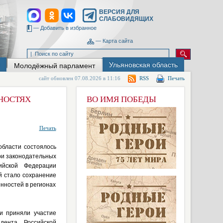
ВЕРСИЯ ДЛЯ
СЛАБОВИДЯЩИХ
—
Добавить в избранное
—
Карта сайта
Ульяновская область
Молодёжный парламент
сайт обновлен 07.08.2026 в 11:16
RSS
Печать
НОСТЯХ
ВО ИМЯ ПОБЕДЫ
Печать
области состоялось
ри законодательных
сийской Федерации
й стало сохранение
нностей в регионах
и приняли участие
дента Российской