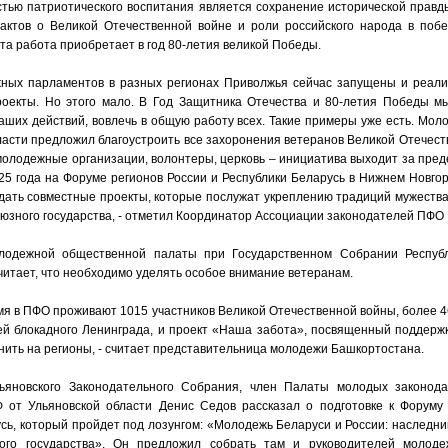
тью патриотического воспитания является сохранение исторической правд
ктов о Великой Отечественной войне и роли российского народа в поб
та работа приобретает в год 80-летия великой Победы.
ных парламентов в разных регионах Приволжья сейчас запущены и реали
роекты. Но этого мало. В Год Защитника Отечества и 80-летия Победы м
аших действий, вовлечь в общую работу всех. Такие примеры уже есть. Мо
асти предложил благоустроить все захоронения ветеранов Великой Отечеств
молодежные организации, волонтеры, церковь – инициатива выходит за пре
25 года на Форуме регионов России и Республики Беларусь в Нижнем Новго
дать совместные проекты, которые послужат укреплению традиций мужества
юзного государства, - отметил Координатор Ассоциации законодателей ПФО 
лодежной общественной палаты при Государственном Собрании Респуб
читает, что необходимо уделять особое внимание ветеранам.
мя в ПФО проживают 1015 участников Великой Отечественной войны, более 4
ей блокадного Ленинграда, и проект «Наша забота», посвященный поддержк
ить на регионы, - считает представительница молодежи Башкортостана.
ьяновского Законодательного Собрания, член Палаты молодых законод
от Ульяновской области Денис Седов рассказал о подготовке к Форуму 
сь, который пройдет под лозунгом: «Молодежь Беларуси и России: наследн
ого государства». Он предложил собрать там и руководителей молод