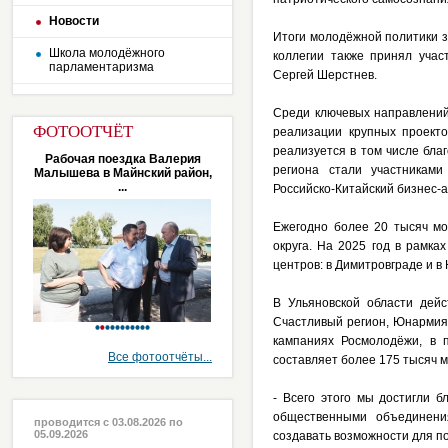
Новости
Итоги молодёжной политики з
Школа молодёжного
коллегии также принял учас
парламентаризма
Сергей Шерстнев.
Среди ключевых направлений
ФОТООТЧЁТ
реализации крупных проекто
реализуется в том числе бла
Рабочая поездка Валерия
региона стали участникам
Малышева в Майнский район,
...
Российско-Китайский бизнес-
Ежегодно более 20 тысяч мо
округа. На 2025 год в рамк
центров: в Димитровграде и в
В Ульяновской области дей
Счастливый регион, Юнармия
кампаниях Росмолодёжи, в 
Все фотоотчёты...
составляет более 175 тысяч 
- Всего этого мы достигли 
общественными объединени
проводится с 03.08.2026 по
05.09.2026
создавать возможности для п