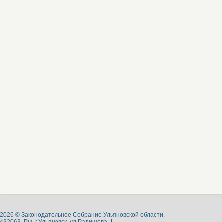
2026 © Законодательное Собрание Ульяновской области.
432063, РФ, г.Ульяновск, ул.Радищева, 1