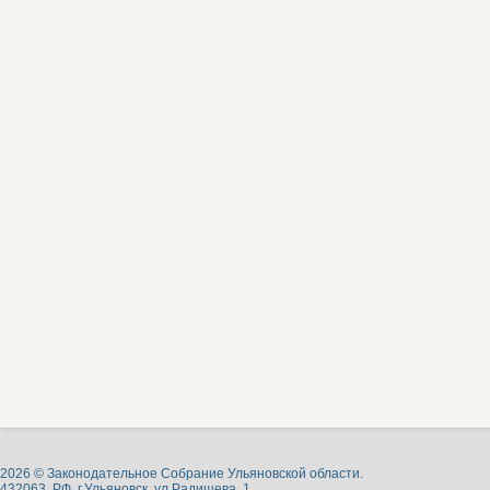
2026 © Законодательное Собрание Ульяновской области.
432063, РФ, г.Ульяновск, ул.Радищева, 1