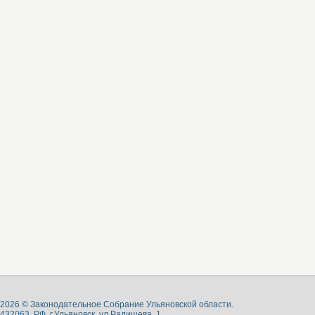
2026 © Законодательное Собрание Ульяновской области.
432063, РФ, г.Ульяновск, ул.Радищева, 1