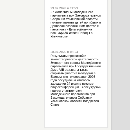
29.07.2026 в 11:53
27 июля члены Молодежного
парламента при Законодательном
Собрании Ульяновской области
почтили память детей погибших в
Донбассе возложением цветов к
памятнику «Дети войны» на
площади 30-летия Победы в
Ульяновске.
28.07.2026 в 08:24
Результаты проектной и
законотворческой деятельности
Экспертного совета Молодёжного
парламента при Государственной
Думе VIII созыва, а также
форматы участия молодёжи в
Едином дне голосования 2026
года обсудили на итоговом
заседании 24 июля в режиме
видеоконференции. В обсуждении
принял участие член
Молодёжного парламента при
Законодательном Собрании
Ульяновской области Владислав
Сизов.