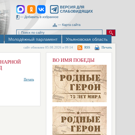
ВЕРСИЯ ДЛЯ
СЛАБОВИДЯЩИХ
—
Добавить в избранное
—
Карта сайта
Молодёжный парламент
Ульяновская область
сайт обновлен 05.08.2026 в 09:14
RSS
Печать
ВО ИМЯ ПОБЕДЫ
ИНАРНОЙ
Д
Печать