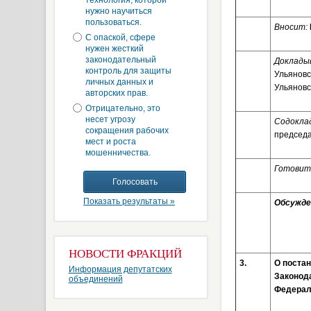
технология, которой
нужно научиться
пользоваться.
Вносит:
С опаской, сфере
нужен жесткий
законодательный
Доклады
контроль для защиты
Ульяновс
личных данных и
Ульяновс
авторских прав.
Отрицательно, это
несет угрозу
Содокла
сокращения рабочих
председа
мест и роста
мошенничества.
Готовит
Показать результаты »
Обсужден
НОВОСТИ ФРАКЦИЙ
3.
О постан
Информация депутатских
Законод
объединений
Федерал