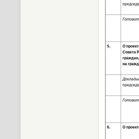
председа
Готовит
5.
О проект
Совета 
граждан
на граж
Доклады
председа
Готовит
6.
О проект