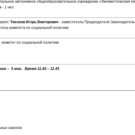
ипальное автономное общеобразовательное учреждение «Лингвистическая гим
 - 1 чел.
вает:
Тихонов Игорь Викторович
- заместитель Председателя Законодатель
тель комитета по социальной политике
:
комитет по социальной политике
ие – 5 мин. Время 11.40 – 11.45
ных законов