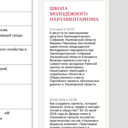
ШКОЛА
МОЛОДЁЖНОГО
ПАРЛАМЕНТАРИЗМА
Сегодня в 10:51
осам,
6 августа по приглашению
ужающей среды
депутата Законодательного
Собрания Ульяновской области
Марины Павловны Беспаловой
заместитель председателя
ого хозяйства и
Молодежного парламента при
Законодательном Собрании
Ульяновской области Елизавета
Волкова приняла участие в
совместном заседании Рабочей
группы по мониторингу
орий,
пешеходных переходов у
социальных объектов и
Общественного совета
Партийного проекта «Безопасные
дороги» в Ульяновской области.
03.08.2026 в 10:08
Как создавать проекты, которые
приносят пользу людям и находят
отклик в обществе? 30–31 июля
и «О
2026 года во Дворце книги в
Ульяновске прошла экспертно-
и»
практическая сессия «Ульяновск:
формула влияния». Практиками
оценки социокультурного и