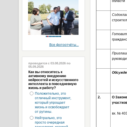
области
Содокла
строител
Готовит
гражданс
Все фотоотчёты...
Приглаш
руководи
проводится с 03.08.2026 по
05.09.2026
Как вы относитесь к
Обсужден
активному внедрению
нейросетей и искусственного
интеллекта в повседневную
жизнь и работу?
Положительно, это
2.
О Закон
отличный инструмент,
который упрощает
участков
жизнь и освобождает
от рутины.
вх. № 40
Нейтрально, это
просто очередная