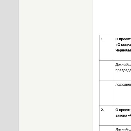
1.
О проект
«О соци
Черноб
Доклады
председа
Готовит
2.
О проект
закона 
Доклады