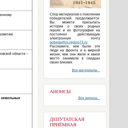
Сбор материалов о поколении
венному
победителей продолжается.
Вы можете присылать
истории о своих родных
героях и их фотографии на
развитию
постоянно действующую
электронную почту
pobeda@zs.region73.ru
.
Расскажите, кем были эти
люди на фронте и в мирной
овской области –
жизни, чем они жили и какое
место занимали в сердцах
своих близких.
Все материалы...
АНОНСЫ
в земельных
Все анонсы...
ДЕПУТАТСКАЯ
ПРИЁМНАЯ