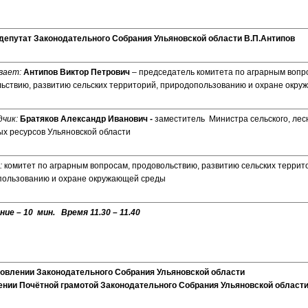
депутат Законодательного Собрания Ульяновской области В.П.Антипов
вает:
Антипов Виктор Петрович
– председатель комитета по аграрным вопр
ьствию, развитию сельских территорий, природопользованию и охране окр
дчик:
Братяков Александр Иванович -
заместитель Министра сельского, лесн
х ресурсов Ульяновской области
:
комитет по аграрным вопросам, продовольствию, развитию сельских террит
ользованию и охране окружающей среды
ие – 10 мин. Время 11.30 – 11.40
ановлении Законодательного Собрания Ульяновской област
ении Почётной грамотой Законодательного Собрания Ульяновской област