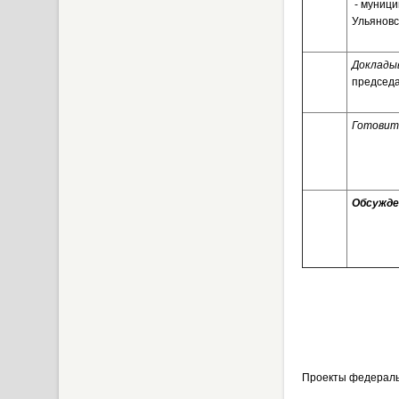
- муниц
Ульяновск
Доклады
председа
Готовит
Обсужден
Проекты федераль