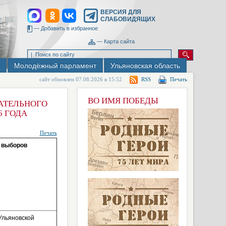
ВЕРСИЯ ДЛЯ
СЛАБОВИДЯЩИХ
—
Добавить в избранное
—
Карта сайта
Молодёжный парламент
Ульяновская область
сайт обновлен 07.08.2026 в 15:52
RSS
Печать
ВО ИМЯ ПОБЕДЫ
ДАТЕЛЬНОГО
6 ГОДА
Печать
и выборов
Ульяновской