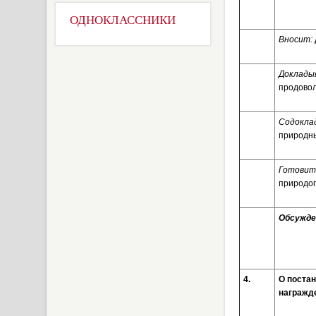
ОДНОКЛАССНИКИ
Вносит:
Доклады
продовол
Содокла
природны
Готовит
природоп
Обсужден
4.
О пост
награжд