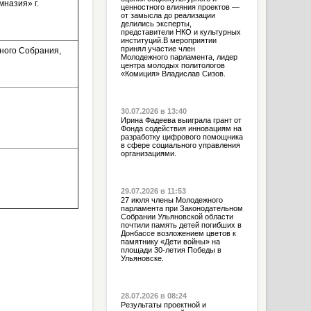
назия» г.
ценностного влияния проектов —
от замысла до реализации
делились эксперты,
представители НКО и культурных
институций.В мероприятии
принял участие член
ного Собрания,
Молодежного парламента, лидер
центра молодых политологов
«Комиция» Владислав Сизов.
30.07.2026 в 13:40
Ирина Фадеева выиграла грант от
Фонда содействия инновациям на
разработку цифрового помощника
в сфере социального управления
организациями.
29.07.2026 в 11:53
27 июля члены Молодежного
парламента при Законодательном
Собрании Ульяновской области
почтили память детей погибших в
Донбассе возложением цветов к
памятнику «Дети войны» на
площади 30-летия Победы в
Ульяновске.
28.07.2026 в 08:24
Результаты проектной и