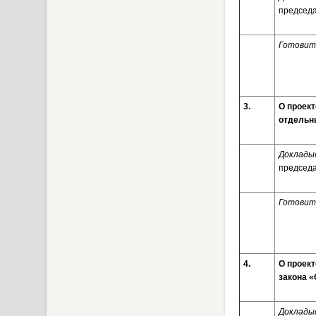
председа
Готовит
3.
О проек
отдельн
Доклады
председа
Готовит
4.
О проект
закона 
Доклады