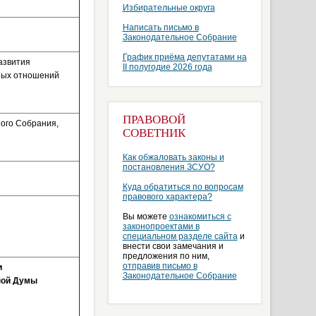
Избирательные округа
Написать письмо в
Законодательное Собрание
График приёма депутатами на
азвития
II полугодие 2026 года
ьных отношений
ПРАВОВОЙ
ого Собрания,
СОВЕТНИК
Как обжаловать законы и
постановления ЗСУО?
Куда обратиться по вопросам
правового характера?
Вы можете
ознакомиться с
законопроектами в
специальном разделе сайта
и
внести свои замечания и
предложения по ним,
отправив письмо в
и
Законодательное Собрание
ной Думы