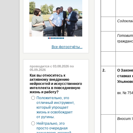
Содокла
Готовит
гражданс
Все фотоотчёты...
проводится с 03.08.2026 по
05.09.2026
2.
О Законе
Как вы относитесь к
ставках 
активному внедрению
Ульяновс
нейросетей и искусственного
интеллекта в повседневную
жизнь и работу?
вх. № 75
Положительно, это
отличный инструмент,
который упрощает
жизнь и освобождает
от рутины.
Вносит:
Нейтрально, это
просто очередная