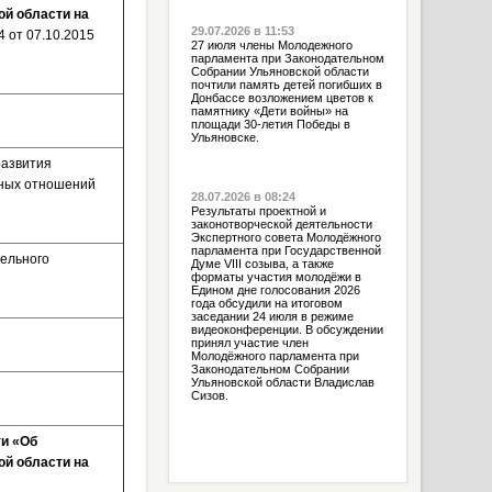
й области на
29.07.2026 в 11:53
4 от 07.10.2015
27 июля члены Молодежного
парламента при Законодательном
Собрании Ульяновской области
почтили память детей погибших в
Донбассе возложением цветов к
памятнику «Дети войны» на
площади 30-летия Победы в
Ульяновске.
развития
ьных отношений
28.07.2026 в 08:24
Результаты проектной и
законотворческой деятельности
Экспертного совета Молодёжного
парламента при Государственной
ельного
Думе VIII созыва, а также
форматы участия молодёжи в
Едином дне голосования 2026
года обсудили на итоговом
заседании 24 июля в режиме
видеоконференции. В обсуждении
принял участие член
Молодёжного парламента при
Законодательном Собрании
Ульяновской области Владислав
Сизов.
ти «Об
й области на