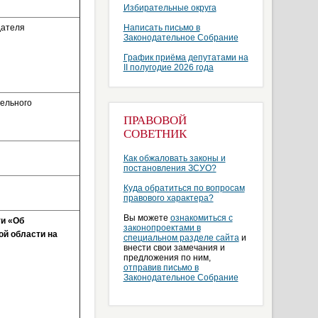
Избирательные округа
дателя
Написать письмо в
Законодательное Собрание
График приёма депутатами на
II полугодие 2026 года
ельного
ПРАВОВОЙ
СОВЕТНИК
Как обжаловать законы и
постановления ЗСУО?
Куда обратиться по вопросам
правового характера?
Вы можете
ознакомиться с
ти «Об
законопроектами в
й области на
специальном разделе сайта
и
внести свои замечания и
предложения по ним,
отправив письмо в
Законодательное Собрание