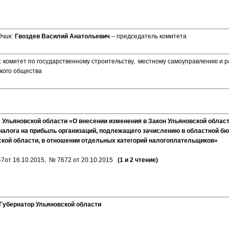
дчик:
Гвоздев Василий Анатольевич
– председатель комитета
:
комитет по государственному строительству, местному самоуправлению и 
кого общества
 Ульяновской области «О внесении изменения в Закон Ульяновской облас
налога на прибыль организаций, подлежащего зачислению в областной б
кой области, в отношении отдельных категорий налогоплательщиков»
47от 16.10.2015, № 7672 от 20.10.2015
(1 и 2 чтение)
Губернатор Ульяновской области