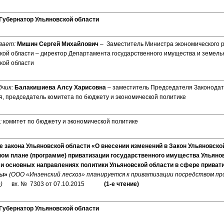
Губернатор Ульяновской области
вает:
Мишин Сергей Михайлович
– Заместитель Министра экономического 
кой области – директор Департамента государственного имущества и земел
кой области
чик:
Балакишиева Алсу Харисовна
– заместитель Председателя Законодат
, председатель комитета по бюджету и экономической политике
:
комитет по бюджету и экономической политике
е закона Ульяновской области «О внесении изменений в Закон Ульяновско
ом плане (программе) приватизации государственного имущества Ульянов
 и основных направлениях политики Ульяновской области в сфере привати
ды»
(ООО «Инзенский лесхоз» планируется к приватизации посредством пр
)
вх. № 7303 от 07.10.2015
(1-е чтение)
Губернатор Ульяновской области