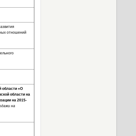
развития
ьных отношений
ельного
й области «О
ской области на
зации на 2015-
одажи на