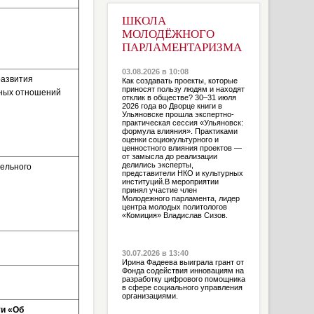
ШКОЛА
МОЛОДЁЖНОГО
ПАРЛАМЕНТАРИЗМА
03.08.2026 в 10:08
развития
Как создавать проекты, которые
приносят пользу людям и находят
ьных отношений
отклик в обществе? 30–31 июля
2026 года во Дворце книги в
Ульяновске прошла экспертно-
практическая сессия «Ульяновск:
формула влияния». Практиками
оценки социокультурного и
ценностного влияния проектов —
от замысла до реализации
делились эксперты,
ельного
представители НКО и культурных
институций.В мероприятии
принял участие член
Молодежного парламента, лидер
центра молодых политологов
«Комиция» Владислав Сизов.
30.07.2026 в 13:40
Ирина Фадеева выиграла грант от
Фонда содействия инновациям на
разработку цифрового помощника
в сфере социального управления
организациями.
ти «Об