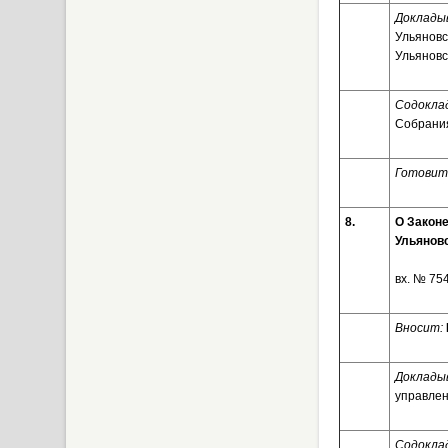
Доклады
Ульяновс
Ульяновс
Содоклад
Собрания
Готовит
8.
О Законе
Ульянов
вх. № 
Вносит:
Доклады
управлен
Содоклад