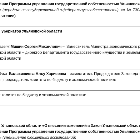
ении Программы управления государственной собственностью Ульяновско
д»
(передача из государственной в федеральную собственность)
вх. № 730
2 чтение)
Губернатор Ульяновской области
вает:
Мишин Сергей Михайлович
– Заместитель Министра экономического 
кой области – директор Департамента государственного имущества и земел
кой области
чик:
Балакишиева Алсу Харисовна
– заместитель Председателя Законодат
, председатель комитета по бюджету и экономической политике
:
комитет по бюджету и экономической политике
 Ульяновской области «О внесении изменений в Закон Ульяновской облас
ении Программы управления государственной собственностью Ульяновско
д»
(уменьшение бюджетных ассигнований)