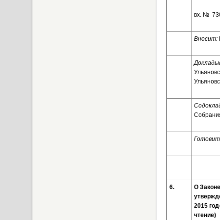
вх. № 73
Вносит:
Доклады
Ульяновс
Ульяновс
Содоклад
Собрания
Готовит
6.
О Законе
утвержд
2015 го
чтение)