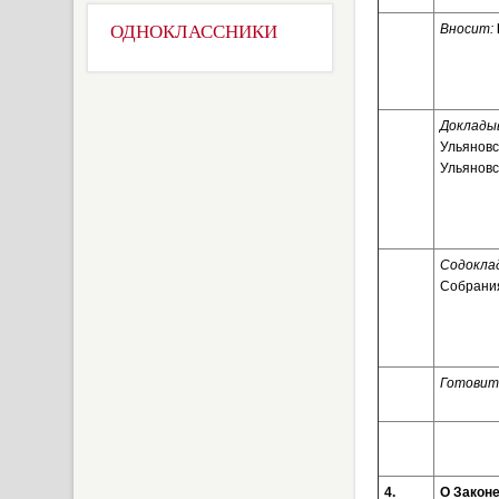
ОДНОКЛАССНИКИ
Вносит:
Доклады
Ульяновс
Ульяновс
Содоклад
Собрания
Готовит
4.
О Законе