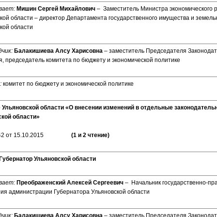
вает:
Мишин Сергей Михайлович
– Заместитель Министра экономического 
кой области – директор Департамента государственного имущества и земел
кой области
чик:
Балакишиева Алсу Харисовна
– заместитель Председателя Законодат
, председатель комитета по бюджету и экономической политике
:
комитет по бюджету и экономической политике
 Ульяновской области «О внесении изменений в отдельные законодатель
ской области»
7542 от 15.10.2015
(1 и 2 чтение)
Губернатор Ульяновской области
вает:
Преображенский Алексей Сергеевич
– Начальник государственно-пр
ия администрации Губернатора Ульяновской области
чик:
Балакишиева Алсу Харисовна
– заместитель Председателя Законодат