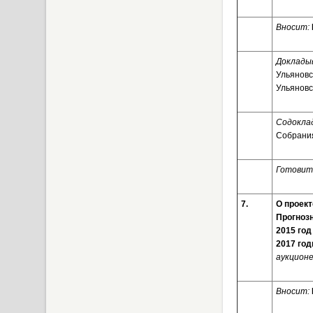
Вносит:
Доклады
Ульяновс
Ульяновс
Содоклад
Собрания
Готовит
7.
О проект
Прогнозн
2015 год
2017 го
аукционе
Вносит: