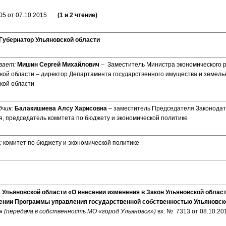
05 от 07.10.2015
(1 и 2 чтение)
Губернатор Ульяновской области
вает:
Мишин Сергей Михайлович
– Заместитель Министра экономического 
кой области – директор Департамента государственного имущества и земел
кой области
чик:
Балакишиева Алсу Харисовна
– заместитель Председателя Законодат
, председатель комитета по бюджету и экономической политике
:
комитет по бюджету и экономической политике
 Ульяновской области «О внесении изменения в Закон Ульяновской облас
ении Программы управления государственной собственностью Ульяновско
д»
(передача в собственность МО «город Ульяновск»)
вх. № 7313 от 08.10.2