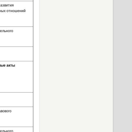
развития
ьных отношений
ельного
ные акты
авового
ельного