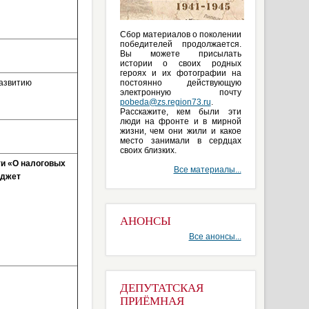
Сбор материалов о поколении
победителей продолжается.
Вы можете присылать
истории о своих родных
героях и их фотографии на
развитию
постоянно действующую
электронную почту
pobeda@zs.region73.ru
.
Расскажите, кем были эти
люди на фронте и в мирной
жизни, чем они жили и какое
место занимали в сердцах
своих близких.
ти «О налоговых
Все материалы...
юджет
АНОНСЫ
Все анонсы...
ДЕПУТАТСКАЯ
ПРИЁМНАЯ