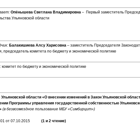
вает:
Опёнышева Светлана Владимировна
– Первый заместитель Предсе
ьства Ульяновской области
чик:
Балакишиева Алсу Харисовна
– заместитель Председателя Законодат
, председатель комитета по бюджету и экономической политике
:
комитет по бюджету и экономической политике
 Ульяновской области «О внесении изменений в Закон Ульяновской облас
ении Программы управления государственной собственностью Ульяновско
д»
(в безвозмездное пользование МБУ «Симбирцит»)
01 от 07.10.2015
(1 и 2 чтение)