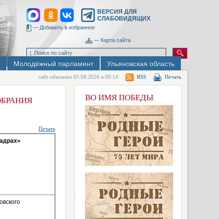
ВЕРСИЯ ДЛЯ
СЛАБОВИДЯЩИХ
—
Добавить в избранное
—
Карта сайта
Молодёжный парламент
Ульяновская область
сайт обновлен 05.08.2026 в 09:14
RSS
Печать
ВО ИМЯ ПОБЕДЫ
ОБРАНИЯ
Печать
кадрах»
овского