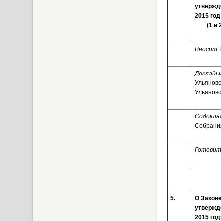
утвержд
2015 го
(1 и 
Вносит:
Доклады
Ульяновс
Ульяновс
Содоклад
Собрания
Готовит
5.
О Законе
утвержд
2015 го