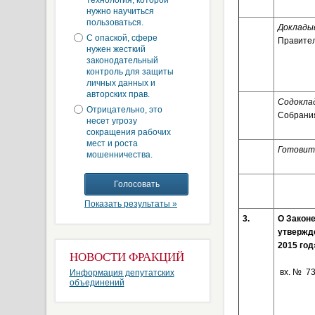
технология, которой
нужно научиться
пользоваться.
Доклады
С опаской, сфере
Правител
нужен жесткий
законодательный
контроль для защиты
личных данных и
авторских прав.
Содоклад
Отрицательно, это
Собрания
несет угрозу
сокращения рабочих
мест и роста
Готовит
мошенничества.
Показать результаты »
3.
О Законе
утвержд
2015 го
НОВОСТИ ФРАКЦИЙ
вх. № 73
Информация депутатских
объединений