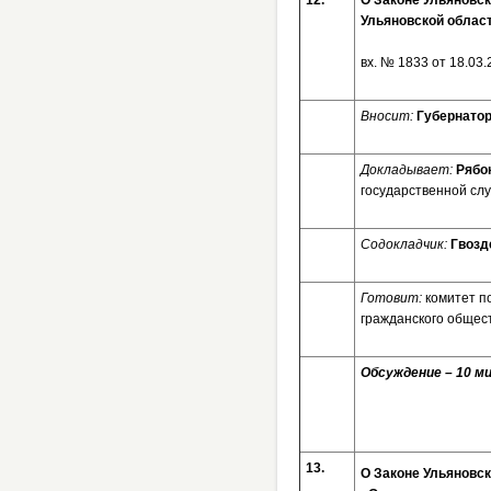
12.
О Законе Ульяновс
Ульяновской облас
вх. № 1833 от 
Вносит:
Губернатор
Докладывает:
Рябо
государственной сл
Содокладчик:
Гвозд
Готовит:
комитет п
гражданского общес
Обсуждение – 10 ми
13.
О Законе Ульяновск