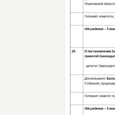
Ульяновской област
Готовят:
комитеты;
Обсуждение – 5 мин
20.
О постановлении З
грамотой Законода
- депутат Законодат
Докладывает:
Бала
Собрания, председа
Готовит:
комитет п
Обсуждение – 5 мин