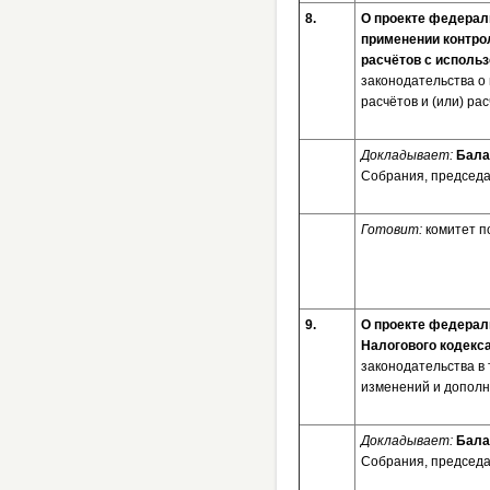
8.
О проекте федерал
применении контро
расчётов с исполь
законодательства о
расчётов и (или) ра
Докладывает:
Бала
Собрания, председа
Готовит:
комитет п
9.
О проекте федераль
Налогового кодекс
законодательства в 
изменений и дополн
Докладывает:
Бала
Собрания, председа