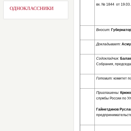
вх. № 1844 от 19.03
ОДНОКЛАССНИКИ
Вносит:
Губернатор
Докладывает:
Асму
Содокладчик:
Балак
Собрания, председа
Готовит:
комитет п
Приглашены:
Крюко
службы России по Ул
Гайнетдинов Русла
предпринимательств