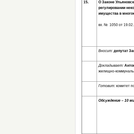
15.
О Законе Ульяновск
регулировании нек
имущества в много
вх. № 1050 от 19.
Вносит:
депутат За
Докладывает:
Анто
жилищно-коммунальн
Готовит:
комитет п
Обсуждение – 10 ми