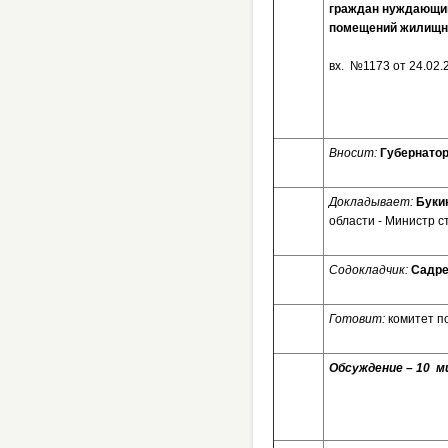
граждан нуждающим
помещений жилищно
вх. №1173 от 24
Вносит:
Губернатор
Докладывает:
Буки
области - Министр 
Содокладчик:
Садре
Готовит:
комитет п
Обсуждение – 10 ми