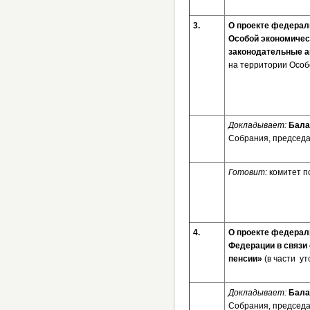
3.
О проекте федерал
Особой экономическ
законодательные 
на территории Особ
Докладывает:
Бала
Собрания, председа
Готовит:
комитет п
4.
О проекте федерал
Федерации в связи
пенсии»
(в части у
Докладывает:
Бала
Собрания, председа