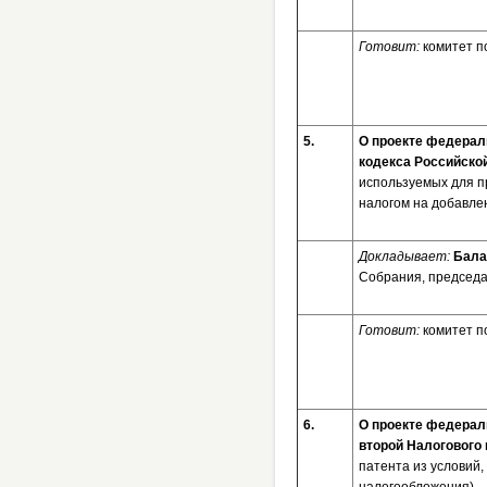
Готовит:
комитет п
5.
О проекте федераль
кодекса Российско
используемых для п
налогом на добавле
Докладывает:
Бала
Собрания, председа
Готовит:
комитет п
6.
О проекте федераль
второй Налогового
патента из условий