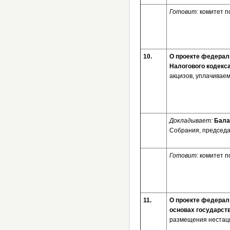
Готовит:
комитет п
10.
О проекте федераль
Налогового кодекс
акцизов, уплачивае
Докладывает:
Бала
Собрания, председа
Готовит:
комитет п
11.
О проекте федерал
основах государст
размещения нестаци