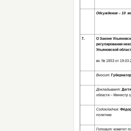
Обсуждение – 10 ми
7.
О Законе Ульяновск
регулировании нек
Ульяновской облас
вх. № 1853 от 
Вносит:
Губернатор
Докладывает
:
Дегт
области – Министр 
Содокладчик:
Фёдор
политике
Готовит:
комитет п