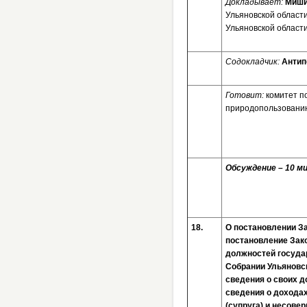
Докладывает:
Миши
Ульяновской област
Ульяновской област
Содокладчик:
Антип
Готовит:
комитет по
природопользовани
Обсуждение – 10 ми
18.
О постановлении З
постановление Зак
должностей госуда
Собрании Ульяновск
сведения о своих д
сведения о доходах
(супруга) и несове