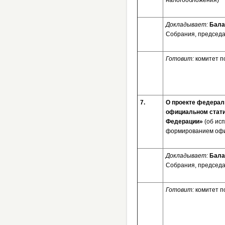
налогообложения)
Докладывает:
Бала
Собрания, председа
Готовит:
комитет п
7.
О проекте федерал
официальном стати
Федерации»
(об ис
формированием офи
Докладывает:
Бала
Собрания, председа
Готовит:
комитет п