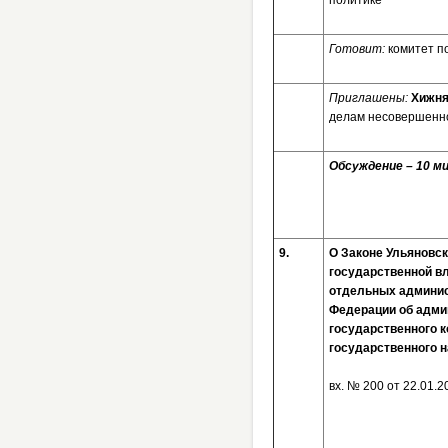
политике
Готовит:
комитет п
Приглашены:
Хижня
делам несовершенно
Обсуждение – 10 ми
9.
О Законе Ульяновск
государственной в
отдельных админис
Федерации об адми
государственного к
государственного 
вх. № 200 от 