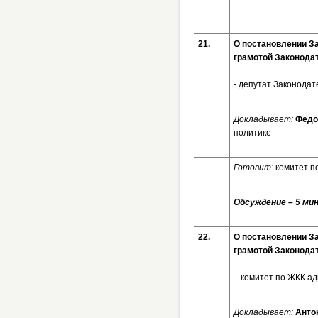
21.
О постановлении З
грамотой Законода
- депутат Законодат
Докладывает:
Фёдо
политике
Готовит:
комитет п
Обсуждение – 5 мин
22.
О постановлении З
грамотой Законода
-
комитет по ЖКК ад
Докладывает:
Анто