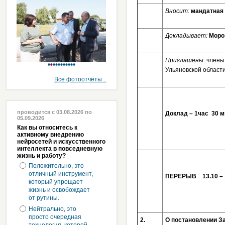
Вносит:
мандатная
Докладывает:
Моро
Приглашены:
члены 
Ульяновской област
Все фотоотчёты...
проводится с 03.08.2026 по
Доклад – 1час 30 
05.09.2026
Как вы относитесь к
активному внедрению
нейросетей и искусственного
интеллекта в повседневную
жизнь и работу?
Положительно, это
отличный инструмент,
ПЕРЕРЫВ 13.10 – 
который упрощает
жизнь и освобождает
от рутины.
Нейтрально, это
просто очередная
2.
О постановлении З