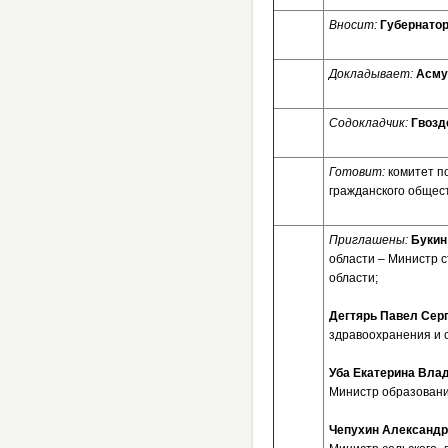
Вносит:
Губернатор
Докладывает:
Асму
Содокладчик:
Гвозд
Готовит:
комитет п
гражданского общес
Приглашены:
Букин
области – Министр 
области;
Дегтярь Павел Сер
здравоохранения и 
Уба Екатерина Вла
Министр образования
Чепухин Александр