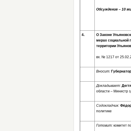
Обсуждение – 10 ми
4.
О Законе Ульяновск
мерах социальной п
территории Ульяно
вх. № 1217 от 2
Вносит:
Губернатор
Докладывает:
Дегт
области – Министр 
Содокладчик:
Фёдор
политике
Готовит:
комитет п