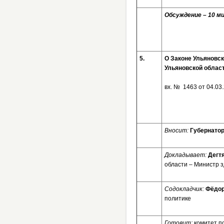
Обсуждение – 10 ми
5.
О Законе Ульяновс
Ульяновской облас
вх. № 1463 от 04.
Вносит:
Губернатор
Докладывает:
Дегт
области – Министр 
Содокладчик:
Фёдор
политике
Готовит:
комитет п