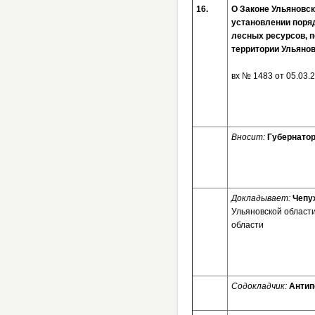
16.
О Законе Ульяновск
установлении поряд
лесных ресурсов, п
территории Ульяно
вх № 1483 от 05
Вносит:
Губернатор
Докладывает:
Чепу
Ульяновской области
области
Содокладчик:
Антип