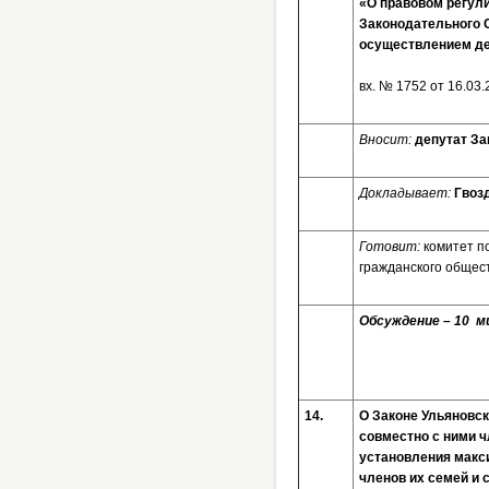
«О правовом регул
Законодательного С
осуществлением де
вх. № 1752 от 16
Вносит:
депутат За
Докладывает:
Гвоз
Готовит:
комитет п
гражданского общес
Обсуждение – 10 ми
14.
О Законе Ульяновс
совместно с ними 
установления макс
членов их семей и