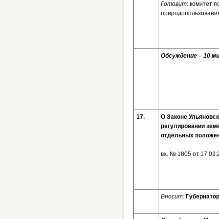
Готовит:
комитет по
природопользовани
Обсуждение – 10 ми
17.
О Законе Ульяновск
регулировании зем
отдельных положен
вх. № 1805 от 17
Вносит:
Губернатор