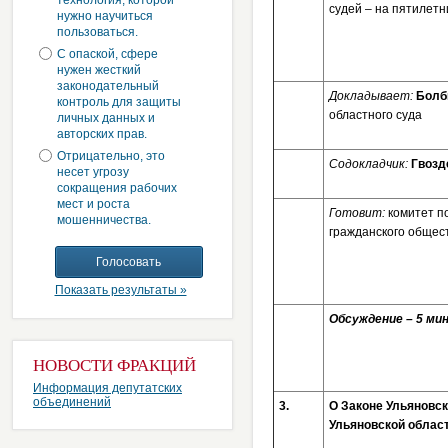
технология, которой
судей – на пятилетн
нужно научиться
пользоваться.
С опаской, сфере
нужен жесткий
законодательный
Докладывает:
Болб
контроль для защиты
областного суда
личных данных и
авторских прав.
Отрицательно, это
Содокладчик:
Гвозд
несет угрозу
сокращения рабочих
мест и роста
Готовит:
комитет п
мошенничества.
гражданского общес
Показать результаты »
Обсуждение – 5 мин
НОВОСТИ ФРАКЦИЙ
Информация депутатских
объединений
3.
О Законе Ульяновс
Ульяновской облас