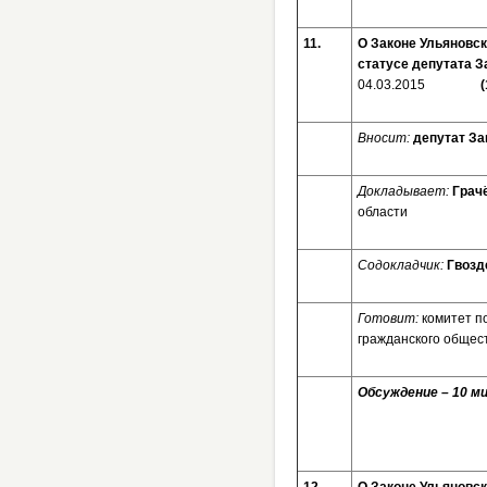
11.
О Законе Ульяновск
статусе депутата
04.03.2015
(
Вносит:
депутат За
Докладывает:
Грач
области
Содокладчик:
Гвозд
Готовит:
комитет п
гражданского общес
Обсуждение – 10 ми