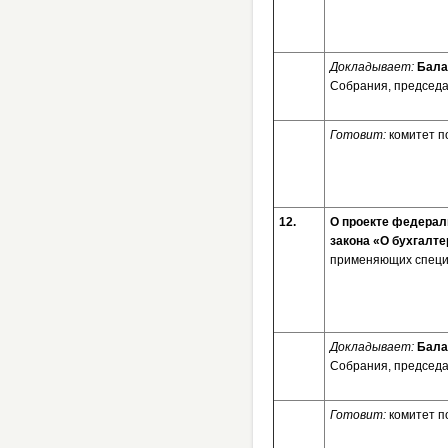
Докладывает:
Бала
Собрания, председа
Готовит:
комитет п
12.
О проекте федерал
закона «О бухгалт
применяющих специа
Докладывает:
Бала
Собрания, председа
Готовит:
комитет п