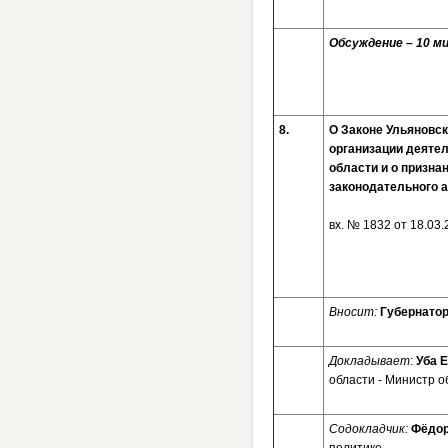
Обсуждение – 10 ми
8.
О Законе Ульяновск
организации деятел
области и о призн
законодательного а
вх. № 1832 от 
Вносит:
Губернатор
Докладывает
:
Уба 
области - Министр о
Содокладчик:
Фёдор