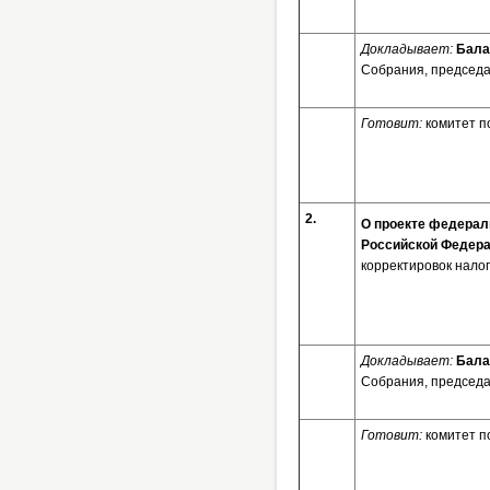
Докладывает:
Бала
Собрания, председа
Готовит:
комитет п
2.
О проекте федерал
Российской Федер
корректировок налог
Докладывает:
Бала
Собрания, председа
Готовит:
комитет п