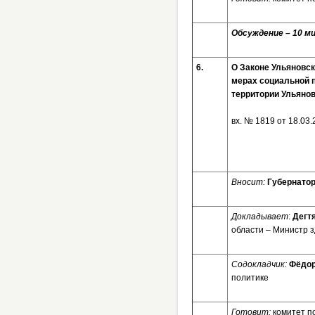
Обсуждение – 10 ми
6.
О Законе Ульяновск
мерах социальной п
территории Ульяно
вх. № 1819 от 
Вносит:
Губернатор
Докладывает
:
Дегт
области – Министр 
Содокладчик:
Фёдор
политике
Готовит:
комитет п