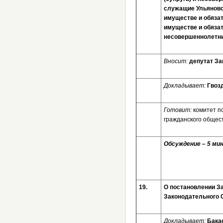
служащие Ульяновск
имуществе и обязат
имуществе и обязат
несовершеннолетни
Вносит:
депутат За
Докладывает:
Гвоз
Готовит:
комитет п
гражданского общес
Обсуждение – 5 мин
19.
О постановлении З
Законодательного 
Докладывает:
Бака