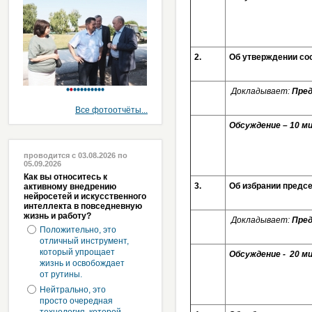
2.
Об утверждении со
Докладывает:
Пред
Все фотоотчёты...
Обсуждение – 10 м
проводится с 03.08.2026 по
05.09.2026
Как вы относитесь к
3.
Об избрании предс
активному внедрению
нейросетей и искусственного
интеллекта в повседневную
жизнь и работу?
Докладывает:
Пред
Положительно, это
отличный инструмент,
который упрощает
Обсуждение - 20 ми
жизнь и освобождает
от рутины.
Нейтрально, это
просто очередная