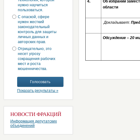
технология, которой
4.
Об избрании замес
нужно научиться
области
пользоваться.
С опаской, сфере
нужен жесткий
Докладывает:
Пред
законодательный
контроль для защиты
личных данных и
Обсуждение – 20 м
авторских прав.
Отрицательно, это
несет угрозу
сокращения рабочих
мест и роста
мошенничества.
Показать результаты »
НОВОСТИ ФРАКЦИЙ
Информация депутатских
объединений