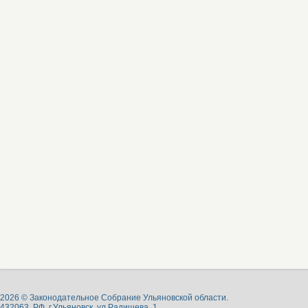
2026 © Законодательное Собрание Ульяновской области.
432063, РФ, г.Ульяновск, ул.Радищева, 1