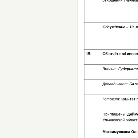
отношений Ульянов
Обсуждение – 10
15.
Об отчёте об испо
Вносит:
Губернато
Докладывает:
Бала
Готовит:
Комитет 
Приглашены:
Дейку
Ульяновской област
Максимушкина Оль