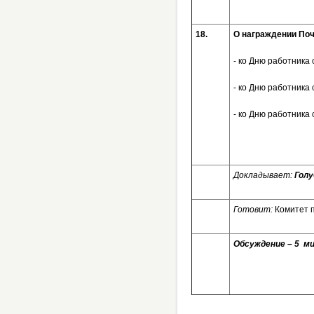
18.
О награждении Поч
- ко Дню работника
- ко Дню работника
- ко Дню работника
Докладывает:
Голу
Готовит:
Комитет 
Обсуждение – 5 