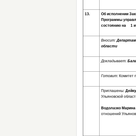
13.
Об исполнении Зак
Программы управле
состоянию на 1 и
Вносит:
Департам
области
Докладывает:
Бала
Готовит:
Комитет 
Приглашены:
Дейку
Ульяновской област
Водолазко Марина
отношений Ульянов