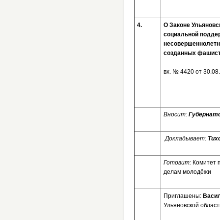
4.
О Законе Ульяновс
социальной поддер
несовершеннолетни
созданных фашиста
вх. № 4420 от 30.08
Вносит:
Губернато
Докладывает:
Тих
Готовит:
Комитет 
делам молодёжи
Приглашены:
Васил
Ульяновской област