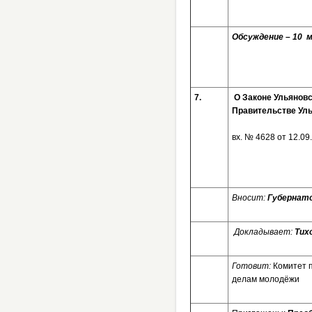
Обсуждение – 10
7.
О Законе Ульяновс
Правительстве Уль
вх. № 4628 от 12
Вносит:
Губернато
Докладывает:
Тих
Готовит:
Комитет 
делам молодёжи