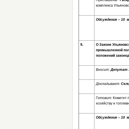
Приглашены:
Гиги
комплекса Ульяновс
Обсуждение – 10
9.
О Законе Ульяновс
промышленной поли
положений закон
Вносит:
Депутат 
Докладывает:
Сели
Готовит:
Комитет 
хозяйству и топлив
Обсуждение – 10