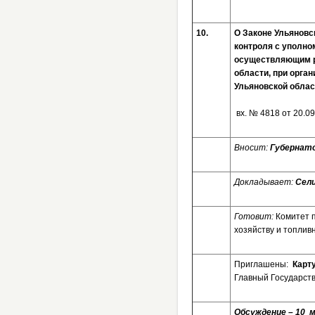
10.
О Законе Ульяновс
контроля с уполно
осуществляющим р
области, при орга
Ульяновской облас
вх. № 4818 от 20.0
Вносит:
Губернат
Докладывает:
Сели
Готовит:
Комитет 
хозяйству и топлив
Приглашены:
Карт
Главный Государст
Обсуждение – 10