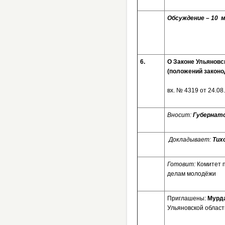
Обсуждение – 10
6.
О Законе Ульяновс
(положений законо
вх. № 4319 от 24.0
Вносит:
Губернато
Докладывает:
Тих
Готовит:
Комитет 
делам молодёжи
Приглашены:
Мурда
Ульяновской област