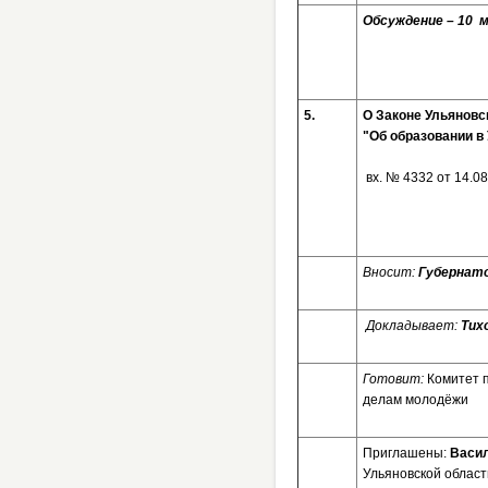
Обсуждение – 10
5.
О Законе Ульяновс
"Об образовании в
вх. № 4332 от 14.0
Вносит:
Губернато
Докладывает:
Тих
Готовит:
Комитет 
делам молодёжи
Приглашены:
Васил
Ульяновской област