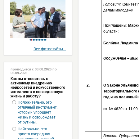
Готовит:
Комитет 
делам молодёжи
Приглашены:
Марки
области;
Болбина Людмила
Все фотоотчёты...
Обсуждение – ми
проводится с 03.08.2026 по
05.09.2026
Как вы относитесь к
активному внедрению
2.
О Законе Ульяновс
нейросетей и искусственного
Территориального 
интеллекта в повседневную
жизнь и работу?
год и на плановый 
Положительно, это
отличный инструмент,
вх. № 4620 от 11.0
который упрощает
жизнь и освобождает
от рутины.
Нейтрально, это
просто очередная
Вносит: Губернато