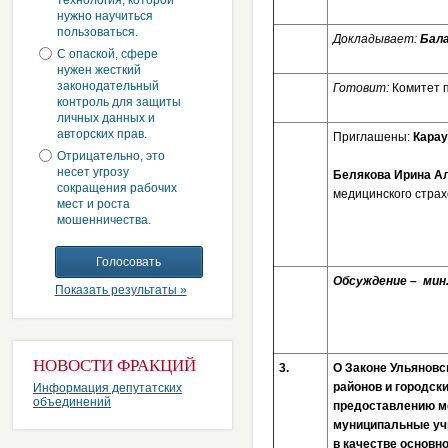
технология, которой
нужно научиться
пользоваться.
Докладывает:
Бала
С опаской, сфере
нужен жесткий
законодательный
Готовит:
Комитет 
контроль для защиты
личных данных и
авторских прав.
Приглашены:
Карау
Отрицательно, это
несет угрозу
Белякова Ирина А
сокращения рабочих
медицинского страх
мест и роста
мошенничества.
Обсуждение – м
Показать результаты »
НОВОСТИ ФРАКЦИЙ
3.
О Законе Ульяновс
районов и городск
Информация депутатских
объединений
предоставлению м
муниципальные уч
в качестве основн