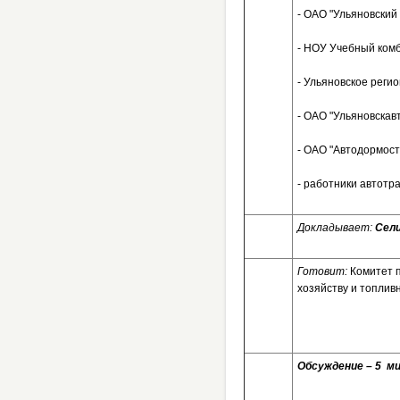
- ОАО "Ульяновский 
- НОУ Учебный комб
- Ульяновское реги
- ОАО "Ульяновскавт
- ОАО "Автодормостп
- работники автотр
Докладывает:
Сели
Готовит:
Комитет 
хозяйству и топлив
Обсуждение – 5 