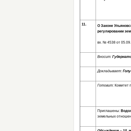
11.
О Законе Ульяновс
регулировании зем
вх. № 4538 от 05.
Вносит:
Губернат
Докладывает:
Голу
Готовит:
Комитет 
Приглашены:
Водол
земельных отношен
Обсуждение – 10