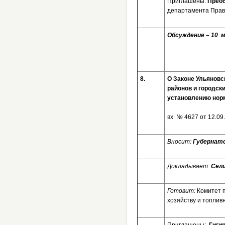
Приглашены:
Преоб
департамента Прав
Обсуждение – 10
8.
О Законе Ульяновс
районов и городск
установлению норм
вх № 4627 от 12.09
Вносит:
Губернат
Докладывает:
Сели
Готовит:
Комитет 
хозяйству и топлив