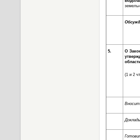
Водол
земельн
Обсужд
5.
О Зако
утверж
области
(1 и 2 ч
Вносит
Доклад
Готови