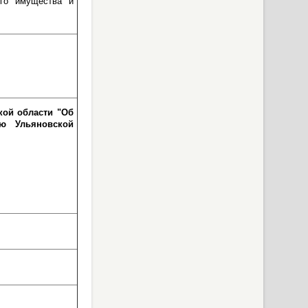
ого имущества и
кой области "Об
ью Ульяновской