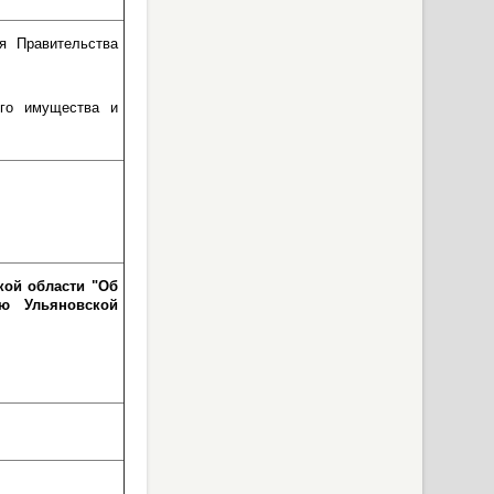
я Правительства
ого имущества и
кой области "Об
ью Ульяновской