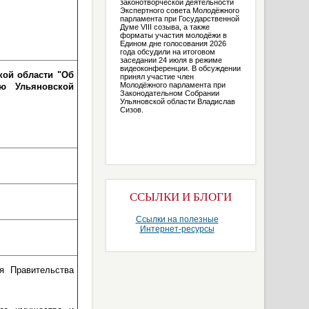
законотворческой деятельности
Экспертного совета Молодёжного
парламента при Государственной
Думе VIII созыва, а также
форматы участия молодёжи в
Едином дне голосования 2026
года обсудили на итоговом
заседании 24 июля в режиме
видеоконференции. В обсуждении
кой области "Об
принял участие член
Молодёжного парламента при
ью Ульяновской
Законодательном Собрании
Ульяновской области Владислав
Сизов.
ССЫЛКИ И БЛОГИ
Ссылки на полезные
Интернет-ресурсы
я Правительства