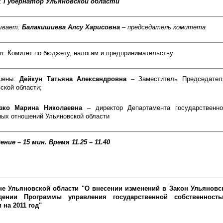
:
Губернатор Ульяновской области
ывает:
Балакишиева Алсу Харисовна
– председатель комитета
т:
Комитет по бюджету, налогам и предпринимательству
шены:
Дейкун Татьяна Александровна
– Заместитель Председател
ской области;
азко Марина Николаевна
– директор Департамента государственн
ых отношений Ульяновской области
ение – 15 мин.
Время 11.25 – 11.40
не Ульяновской области "О внесении изменений в Закон Ульяновс
дении Программы управления государственной собственност
 на 2011 год"