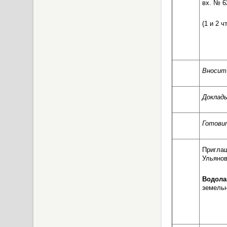
вх. № 62
(1 и 2 ч
Вносит
Доклад
Готови
Пригла
Ульянов
Водол
земельн