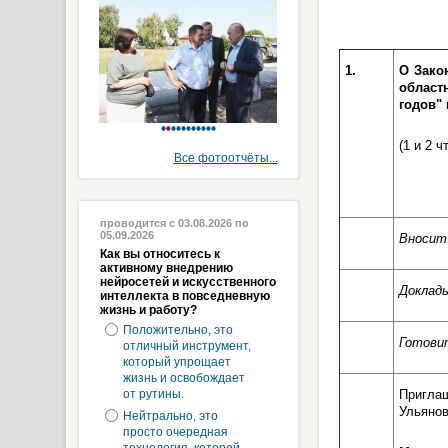
1.
О Зако
област
годов"
(1 и 2 ч
Все фотоотчёты...
проводится с 03.08.2026 по
05.09.2026
Вносит
Как вы относитесь к
активному внедрению
нейросетей и искусственного
Доклад
интеллекта в повседневную
жизнь и работу?
Положительно, это
Готови
отличный инструмент,
который упрощает
жизнь и освобождает
от рутины.
Пригла
Ульянов
Нейтрально, это
просто очередная