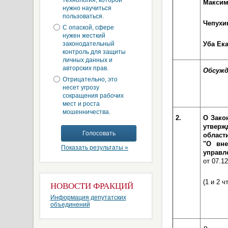
технология, которой
Максим
нужно научиться
пользоваться.
Чепухи
С опаской, сфере
нужен жесткий
законодательный
Уба Ек
контроль для защиты
личных данных и
авторских прав.
Обсужд
Отрицательно, это
несет угрозу
сокращения рабочих
мест и роста
мошенничества.
2.
О Зако
утверж
област
"О вне
Показать результаты »
управл
от 07.12
(1 и 2 ч
НОВОСТИ ФРАКЦИЙ
Информация депутатских
объединений