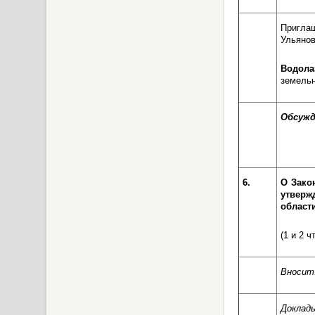
Пригла
Ульянов
Водол
земельн
Обсужд
6.
О Зако
утверж
области
(1 и 2 ч
Вносит
Доклад