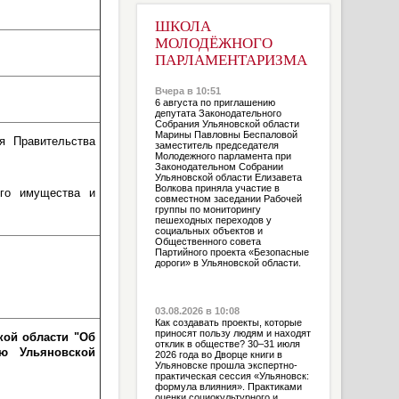
ШКОЛА
МОЛОДЁЖНОГО
ПАРЛАМЕНТАРИЗМА
Вчера в 10:51
6 августа по приглашению
депутата Законодательного
Собрания Ульяновской области
Марины Павловны Беспаловой
я Правительства
заместитель председателя
Молодежного парламента при
Законодательном Собрании
Ульяновской области Елизавета
Волкова приняла участие в
ого имущества и
совместном заседании Рабочей
группы по мониторингу
пешеходных переходов у
социальных объектов и
Общественного совета
Партийного проекта «Безопасные
дороги» в Ульяновской области.
03.08.2026 в 10:08
Как создавать проекты, которые
приносят пользу людям и находят
кой области "Об
отклик в обществе? 30–31 июля
ью Ульяновской
2026 года во Дворце книги в
Ульяновске прошла экспертно-
практическая сессия «Ульяновск:
формула влияния». Практиками
оценки социокультурного и