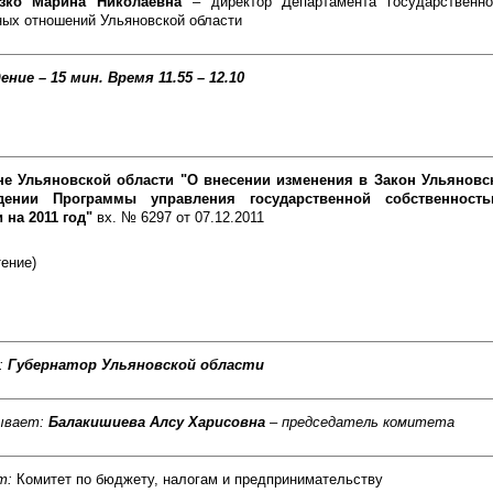
азко Марина Николаевна
– директор Департамента государственн
ых отношений Ульяновской области
ение – 15 мин.
Время 11.55 – 12.10
не Ульяновской области "О внесении изменения в Закон Ульяновс
дении Программы управления государственной собственност
 на 2011 год"
вх. № 6297 от 07.12.2011
тение)
:
Губернатор Ульяновской области
ывает:
Балакишиева Алсу Харисовна
– председатель комитета
т:
Комитет по бюджету, налогам и предпринимательству