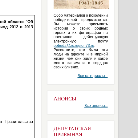
Сбор материалов о поколении
победителей продолжается.
кой области "Об
Вы можете присылать
иод 2012 и 2013
истории о своих родных
героях и их фотографии на
постоянно действующую
электронную почту
pobeda@zs.region73.ru
.
Расскажите, кем были эти
люди на фронте и в мирной
жизни, чем они жили и какое
место занимали в сердцах
своих близких.
Все материалы...
АНОНСЫ
Все анонсы...
я Правительства
ДЕПУТАТСКАЯ
ПРИЁМНАЯ