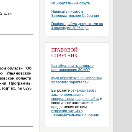
Избирательные округа
Написать письмо в
бласти;
Законодательное Собрание
График приёма депутатами на
II полугодие 2026 года
ПРАВОВОЙ
СОВЕТНИК
Как обжаловать законы и
кой области "Об
постановления ЗСУО?
ью Ульяновской
новской области
Куда обратиться по вопросам
правового характера?
ении Программы
1 год"
вх. № 6295
Вы можете
ознакомиться с
законопроектами в
специальном разделе сайта
и
внести свои замечания и
предложения по ним,
отправив письмо в
Законодательное Собрание