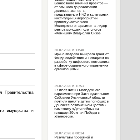
ценностного влияния проектов —
от замысла до реализации
делились эксперты,
представители НКО и культурных
институций.В мероприятии
принял участие член
Молодежного парламента, лидер
центра молодых политологов
«Комиция» Владислав Сизов.
30.07.2026 в 13:40
Ирина Фадеева выиграла грант от
Фонда содействия инновациям на
разработку цифрового помощника
в сфере социального управления
организациями.
29.07.2026 в 11:53
27 июля члены Молодежного
я Правительства
парламента при Законодательном
Собрании Ульяновской области
почтили память детей погибших в
Донбассе возложением цветов к
памятнику «Дети войны» на
ого имущества и
площади 30-летия Победы в
Ульяновске.
28.07.2026 в 08:24
Результаты проектной и