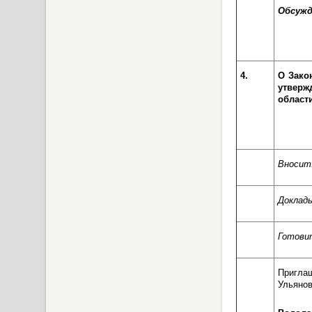
Обсужд
4.
О Зако
утверж
области
Вносит
Доклад
Готови
Пригла
Ульянов