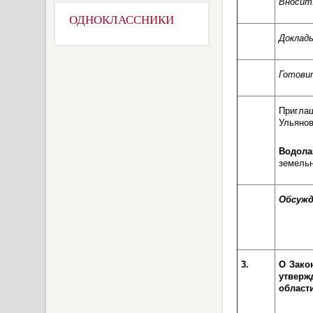
Вносит
ОДНОКЛАССНИКИ
Доклад
Готови
Пригла
Ульянов
Водол
земельн
Обсужд
3.
О Зако
утверж
области