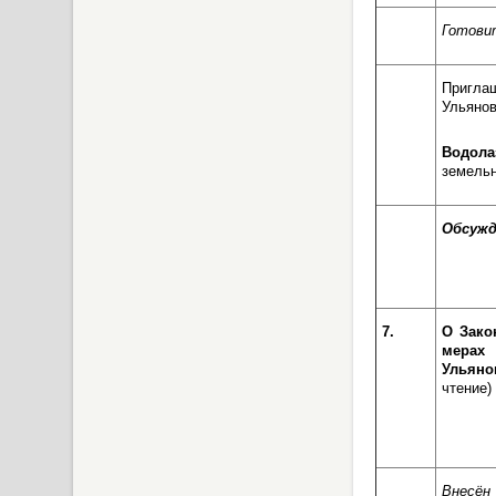
Готови
Пригла
Ульянов
Водол
земельн
Обсужд
7.
О Зако
мерах
Ульяно
чтение)
Внесё