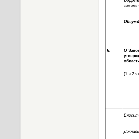
Водол
земельн
Обсужд
6.
О Зако
утверж
области
(1 и 2 ч
Вносит
Доклад