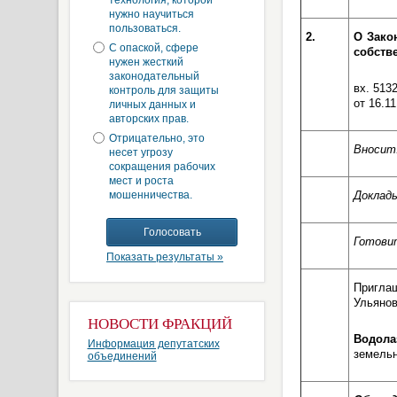
технология, которой
нужно научиться
пользоваться.
2.
О Зако
С опаской, сфере
собств
нужен жесткий
законодательный
вх. 513
контроль для защиты
от 16.11
личных данных и
авторских прав.
Отрицательно, это
Вносит
несет угрозу
сокращения рабочих
мест и роста
мошенничества.
Доклад
Готови
Показать результаты »
Пригла
Ульянов
НОВОСТИ ФРАКЦИЙ
Водол
Информация депутатских
земельн
объединений