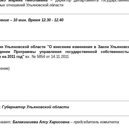
азко Марина Николаевна
– директор Департамента государственн
ых отношений Ульяновской области
ение – 10 мин.
Время 12.30 - 12.40
не Ульяновской области "О внесении изменения в Закон Ульяновс
дении Программы управления государственной собственност
 на 2011 год"
вх. № 5854 от 14.11.2011
тение)
:
Губернатор Ульяновской области
ывает:
Балакишиева Алсу Харисовна
– председатель комитета