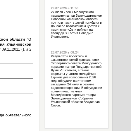
29.07.2026 в 11:53
27 июля члены Молодежного
парламента при Законодательном
Собрании Ульяновской области
почтили память детей погибших в
Донбассе возложением цветов к
памятнику «Дети войны» на
площади 30-летия Победы в
Ульяновске.
ской области "О
ния Ульяновской
 09.11.2011 (1 и 2
28.07.2026 в 08:24
Результаты проектной и
законотворческой деятельности
Экспертного совета Молодёжного
парламента при Государственной
Думе VIII созыва, а также
форматы участия молодёжи в
Едином дне голосования 2026
года обсудили на итоговом
заседании 24 июля в режиме
видеоконференции. В обсуждении
принял участие член
Молодёжного парламента при
Законодательном Собрании
Ульяновской области Владислав
Сизов.
да обязательного