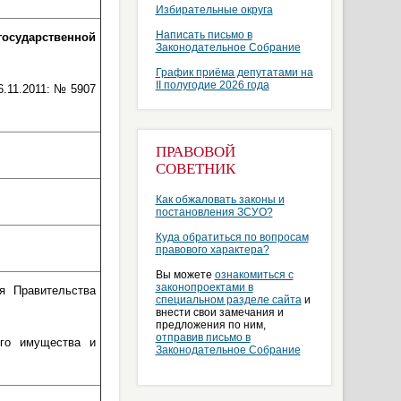
Избирательные округа
Написать письмо в
государственной
Законодательное Собрание
График приёма депутатами на
II полугодие 2026 года
6.11.2011: № 5907
ПРАВОВОЙ
СОВЕТНИК
Как обжаловать законы и
постановления ЗСУО?
Куда обратиться по вопросам
правового характера?
Вы можете
ознакомиться с
законопроектами в
я Правительства
специальном разделе сайта
и
внести свои замечания и
предложения по ним,
отправив письмо в
ого имущества и
Законодательное Собрание