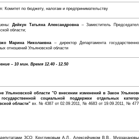
т:
Комитет по бюджету, налогам и предпринимательству
шены:
Дейкун Татьяна Александровна
– Заместитель Председател
ской области;
азко Марина Николаевна
– директор Департамента государственн
ых отношений Ульяновской области
ение – 10 мин.
Время 12.40 - 12.50
не Ульяновской области "О внесении изменений в Закон Ульянов
 государственной социальной поддержки отдельных катего
вской области"
вх. № 4387 от 02.09.2011, № 4683 от 19.09.2011, № 4770
н
депутатами ЗСО: Кругликовым А.Л., Алексейчиком В.В., Мурзахановы