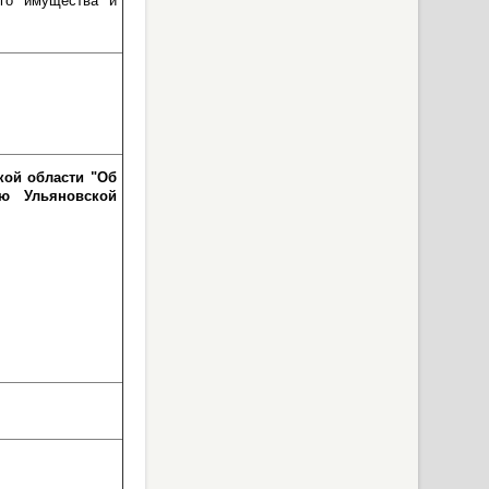
ого имущества и
кой области "Об
ью Ульяновской