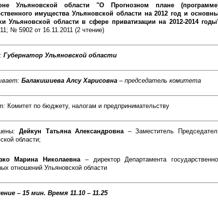
оне Ульяновской области "О Прогнозном плане (программе)
рственного имущества Ульяновской области на 2012 год и основн
ки Ульяновской области в сфере приватизации на 2012-2014 год
011; № 5902 от 16.11.2011 (2 чтение)
:
Губернатор Ульяновской области
ывает:
Балакишиева Алсу Харисовна
– председатель комитета
т:
Комитет по бюджету, налогам и предпринимательству
шены:
Дейкун Татьяна Александровна
– Заместитель Председател
ской области;
азко Марина Николаевна
– директор Департамента государственн
ых отношений Ульяновской области
ение – 15 мин.
Время 11.10 – 11.25