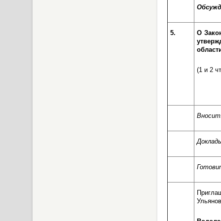
Обсужд
5.
О Зако
утверж
области
(1 и 2 ч
Вносит
Доклад
Готови
Пригла
Ульянов