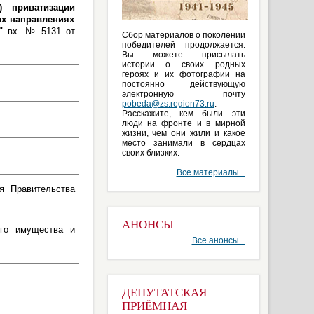
 приватизации
ых направлениях
ы"
вх. № 5131 от
Сбор материалов о поколении
победителей продолжается.
Вы можете присылать
истории о своих родных
героях и их фотографии на
постоянно действующую
электронную почту
pobeda@zs.region73.ru
.
Расскажите, кем были эти
люди на фронте и в мирной
жизни, чем они жили и какое
место занимали в сердцах
своих близких.
Все материалы...
я Правительства
АНОНСЫ
ого имущества и
Все анонсы...
ДЕПУТАТСКАЯ
ПРИЁМНАЯ