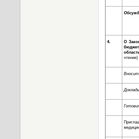
Обсужд
4.
О Зако
бюджет
области
чтение)
Вносит
Доклад
Готови
Пригла
медицин