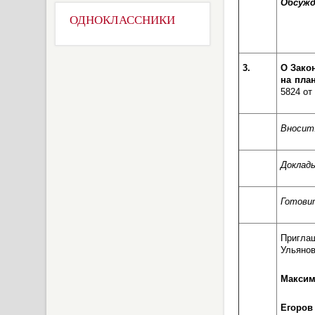
Обсужд
ОДНОКЛАССНИКИ
3.
О Зако
на пла
5824 от 
Вносит
Доклад
Готови
Пригла
Ульянов
Максим
Егоров