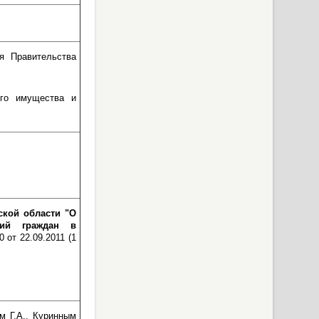
я Правительства
ого имущества и
ской области "О
рий граждан в
 от 22.09.2011 (1
м Г.А., Куринным