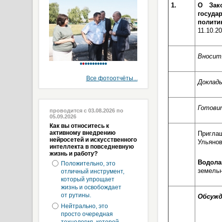
1.
О Зак
госуда
полити
11.10.2
Вносит
Все фотоотчёты...
Доклад
Готови
проводится с 03.08.2026 по
05.09.2026
Как вы относитесь к
активному внедрению
Пригла
нейросетей и искусственного
Ульянов
интеллекта в повседневную
жизнь и работу?
Водол
Положительно, это
земельн
отличный инструмент,
который упрощает
жизнь и освобождает
от рутины.
Обсужд
Нейтрально, это
просто очередная