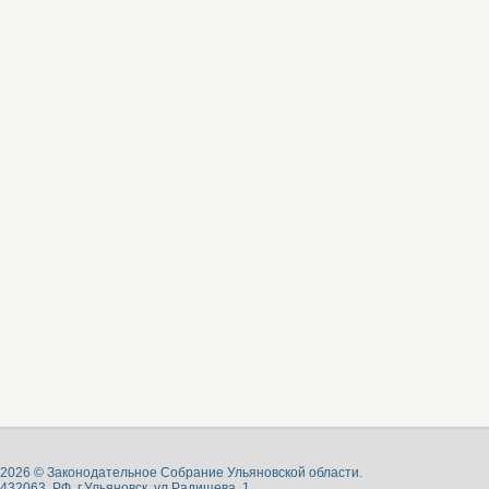
2026 © Законодательное Собрание Ульяновской области.
432063, РФ, г.Ульяновск, ул.Радищева, 1