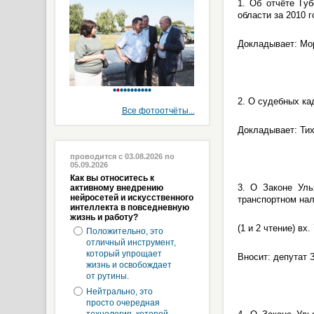
1. Об отчёте Гу
области за 2010 г
Докладывает: Мор
2. О судебных ка
Все фотоотчёты...
Докладывает: Тих
проводится с 03.08.2026 по
05.09.2026
Как вы относитесь к
3. О Законе Уль
активному внедрению
нейросетей и искусственного
транспортном нал
интеллекта в повседневную
жизнь и работу?
(1 и 2 чтение) вх.
Положительно, это
отличный инструмент,
который упрощает
Вносит: депутат
жизнь и освобождает
от рутины.
Нейтрально, это
просто очередная