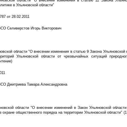
яновской области "О внесении изменения в статью 11 Закона Ульяно
итике в Ульяновской области"
 787 от 28.02.2011
ЗСО Селиверстов Игорь Викторович
новской области "О внесении изменения в статью 9 Закона Ульяновской 
риторий Ульяновской области от чрезвычайных ситуаций природног
чтение)
011
 ЗСО Дмитриева Тамара Александровна
яновской области "О внесении изменений в Закон Ульяновской област
в охране общественного порядка на территории Ульяновской области" (1