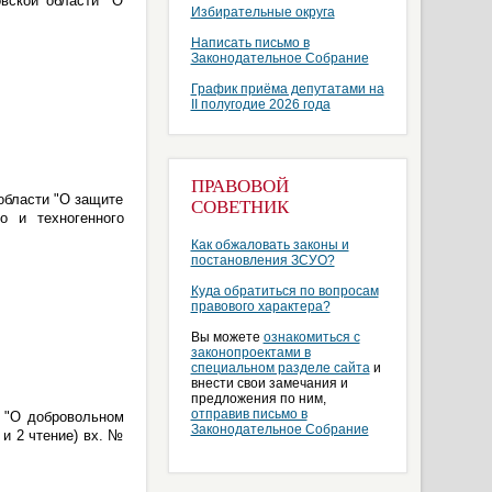
вской области "О
Избирательные округа
Написать письмо в
Законодательное Собрание
График приёма депутатами на
II полугодие 2026 года
ПРАВОВОЙ
области "О защите
СОВЕТНИК
о и техногенного
Как обжаловать законы и
постановления ЗСУО?
Куда обратиться по вопросам
правового характера?
Вы можете
ознакомиться с
законопроектами в
специальном разделе сайта
и
внести свои замечания и
предложения по ним,
отправив письмо в
и "О добровольном
Законодательное Собрание
 и 2 чтение) вх. №