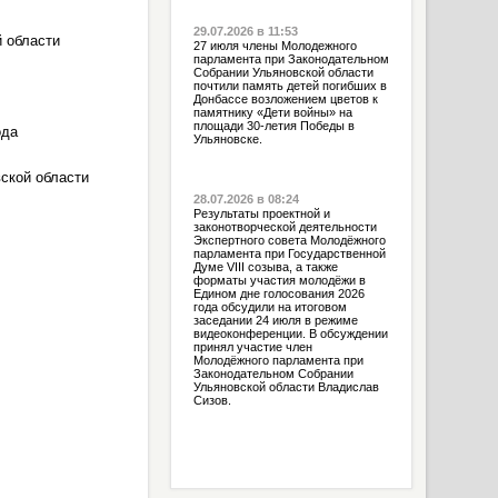
29.07.2026 в 11:53
 области
27 июля члены Молодежного
парламента при Законодательном
Собрании Ульяновской области
почтили память детей погибших в
Донбассе возложением цветов к
памятнику «Дети войны» на
площади 30-летия Победы в
ода
Ульяновске.
ской области
28.07.2026 в 08:24
Результаты проектной и
законотворческой деятельности
Экспертного совета Молодёжного
парламента при Государственной
Думе VIII созыва, а также
форматы участия молодёжи в
Едином дне голосования 2026
года обсудили на итоговом
заседании 24 июля в режиме
видеоконференции. В обсуждении
принял участие член
Молодёжного парламента при
Законодательном Собрании
Ульяновской области Владислав
Сизов.