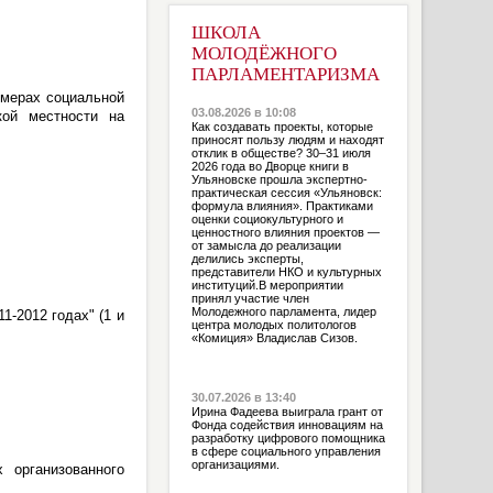
ШКОЛА
МОЛОДЁЖНОГО
ПАРЛАМЕНТАРИЗМА
 мерах социальной
03.08.2026 в 10:08
кой местности на
Как создавать проекты, которые
приносят пользу людям и находят
отклик в обществе? 30–31 июля
2026 года во Дворце книги в
Ульяновске прошла экспертно-
практическая сессия «Ульяновск:
формула влияния». Практиками
оценки социокультурного и
ценностного влияния проектов —
от замысла до реализации
делились эксперты,
представители НКО и культурных
институций.В мероприятии
принял участие член
Молодежного парламента, лидер
1-2012 годах" (1 и
центра молодых политологов
«Комиция» Владислав Сизов.
30.07.2026 в 13:40
Ирина Фадеева выиграла грант от
Фонда содействия инновациям на
разработку цифрового помощника
в сфере социального управления
организациями.
 организованного