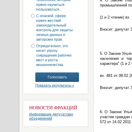
технология, которой
4. О Законе Уль
нужно научиться
промышленной пол
пользоваться.
С опаской, сфере
(1 и 2 чтение) вх.
нужен жесткий
законодательный
Вносит: депутат 
контроль для защиты
личных данных и
авторских прав.
Отрицательно, это
несет угрозу
5. О Законе Улья
сокращения рабочих
населения и тер
мест и роста
характера" (1 и 2 
мошенничества.
вх. 481 от 08.02.2
Показать результаты »
Вносит: депутат
НОВОСТИ ФРАКЦИЙ
6. О Законе Уль
Информация депутатских
участии граждан 
объединений
572 от 14.02.2011