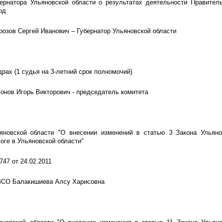
бернатора Ульяновской области о результатах деятельности Правител
од
озов Сергей Иванович – Губернатор Ульяновской области
драх (1 судья на 3-летний срок полномочий)
онов Игорь Викторович - председатель комитета
яновской области "О внесении изменений в статью 3 Закона Ульяно
оге в Ульяновской области"
 747 от 24.02.2011
 ЗСО Балакишиева Алсу Харисовна