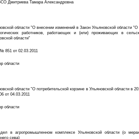
 ЗСО Дмитриева Тамара Александровна
новской области "О внесении изменений в Закон Ульяновской области "О
гогических работников, работающих и (или) проживающих в сельс
овской области"
 № 851 от 02.03.2011
ор области
новской области "О потребительской корзине в Ульяновской области в 201
06 от 04.03.2011
ор области
дел в агропромышленном комплексе Ульяновской области (о мерах
него сева)