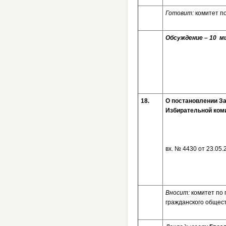
Готовит:
комитет по
Обсуждение – 10 ми
18.
О постановлении За
Избирательной коми
вх. № 4430 от 23.05.
Вносит:
комитет по
гражданского общес