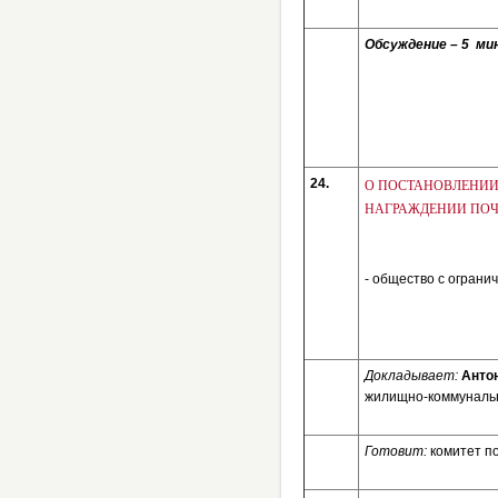
Обсуждение – 5 мин
24.
О ПОСТАНОВЛЕН
НАГРАЖДЕНИИ ПОЧ
- общество с огран
Докладывает:
Анто
жилищно-коммунальн
Готовит:
комитет п