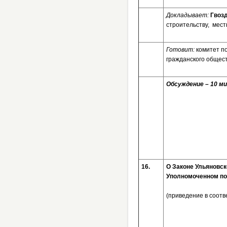
Докладывает:
Гвоз
строительству, мес
Готовит:
комитет п
гражданского общес
Обсуждение – 10 ми
16.
О Законе Ульяновск
Уполномоченном по
(приведение в соот