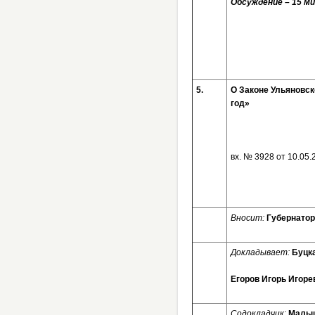
Обсуждение – 15 ми
5.
О Законе Ульяновск
год»
вх. № 3
Вносит:
Губернатор
Докладывает:
Буцк
Егоров Игорь Игоре
Содокладчик:
Малыш