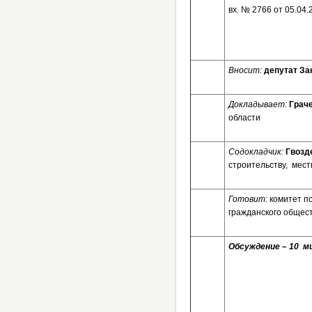
вх. № 2
Вносит:
депутат За
Докладывает:
Грач
области
Содокладчик:
Гвозд
строительству, мес
Готовит:
комитет п
гражданского общес
Обсуждение – 10 ми