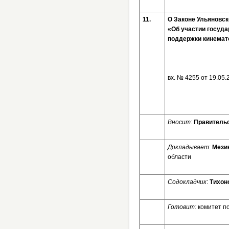
11.
О Законе Ульяновск
«Об участии госуда
поддержки кинемат
вх. № 4
Вносит:
Правительс
Докладывает
:
Мези
области
Содокладчик
:
Тихон
Готовит:
комитет п