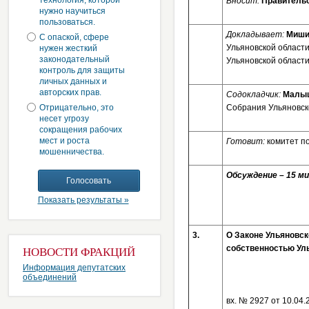
технология, которой
Вносит:
Правительс
нужно научиться
пользоваться.
Докладывает:
Миши
С опаской, сфере
Ульяновской област
нужен жесткий
законодательный
Ульяновской област
контроль для защиты
личных данных и
авторских прав.
Содокладчик:
Малыш
Отрицательно, это
Собрания Ульяновско
несет угрозу
сокращения рабочих
мест и роста
Готовит:
комитет п
мошенничества.
Обсуждение – 15 ми
Показать результаты »
3.
О Законе Ульяновск
собственностью Уль
НОВОСТИ ФРАКЦИЙ
Информация депутатских
объединений
вх. № 2927 от 10.04