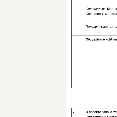
Содокладчик:
Малыш
Собрания Ульяновско
Готовит:
комитет п
Обсуждение – 20 ми
7.
О проекте закона У