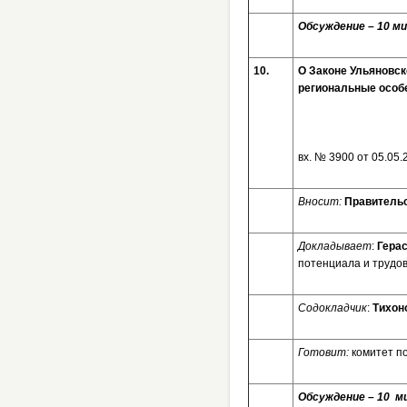
Обсуждение – 10 ми
10.
О Законе Ульяновск
региональные особ
вх. № 3
Вносит:
Правительс
Докладывает
:
Гера
потенциала и трудов
Содокладчик
:
Тихон
Готовит:
комитет п
Обсуждение – 10 ми