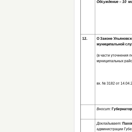
Обсуждение – 10 ми
12.
О Законе Ульяновск
муниципальной слу
(в части уточнения
муниципальных райо
вх. № 3182 от 1
Вносит:
Губернатор
Докладывает:
Пахо
администрации Губе