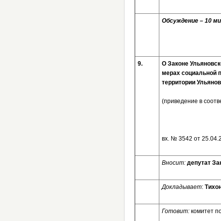
Обсуждение – 10 ми
9.
О Законе Ульяновск
мерах социальной п
территории Ульянов
(приведение в соот
вх. № 3
Вносит:
депутат За
Докладывает
:
Тихо
Готовит:
комитет п