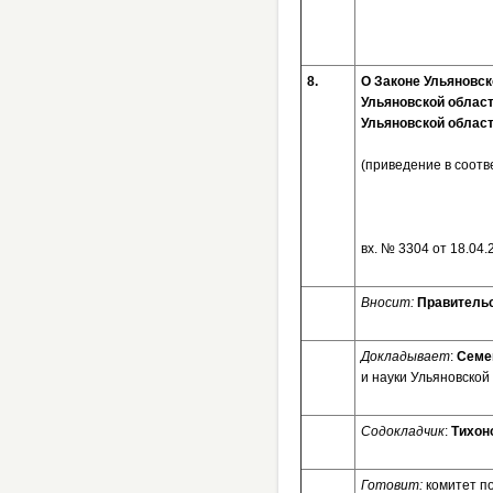
8.
О Законе Ульяновск
Ульяновской област
Ульяновской облас
(приведение в соот
вх. № 3
Вносит:
Правительс
Докладывает
:
Семе
и науки Ульяновской
Содокладчик
:
Тихон
Готовит:
комитет п