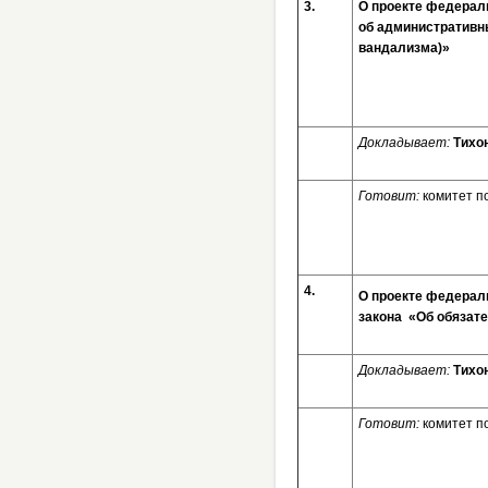
3.
О проекте федераль
об административн
вандализма)»
Докладывает:
Тихо
Готовит:
комитет п
4.
О проекте федераль
закона «Об обязат
Докладывает:
Тихо
Готовит:
комитет п