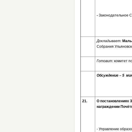
-
Законодательное Со
Докладывает:
Малы
Собрания Ульяновско
Готовит:
комитет п
Обсуждение – 5 мин
21.
О постановлени
награждении Почётн
- Управление образо