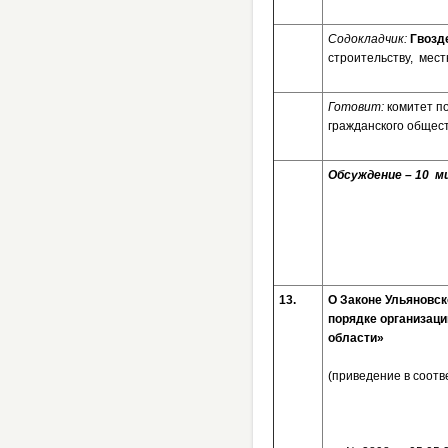
Содокладчик:
Гвозд
строительству, мес
Готовит:
комитет п
гражданского общес
Обсуждение – 10 ми
13.
О Законе Ульяновск
порядке организаци
области»
(приведение в соот