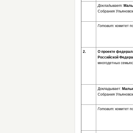
Докладывает:
Малы
Собрания Ульяновск
Готовит:
комитет п
2.
О проекте федераль
Российской Федер
многодетных семьях
Докладывает:
Малыш
Собрания Ульяновск
Готовит:
комитет п