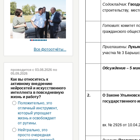
Содокладчик:
Гвозд
строительству, мес
Готовит:
комитет п
гражданского общес
Приглашены:
Лукья
Все фотоотчёты...
участка № 3 Барышск
Обсуждение – 5 мин
проводится с 03.08.2026 по
05.09.2026
Как вы относитесь к
активному внедрению
нейросетей и искусственного
интеллекта в повседневную
2.
О Законе Ульяновск
жизнь и работу?
государственного и
Положительно, это
отличный инструмент,
который упрощает
жизнь и освобождает
от рутины.
вх. № 2926 от 
Нейтрально, это
просто очередная