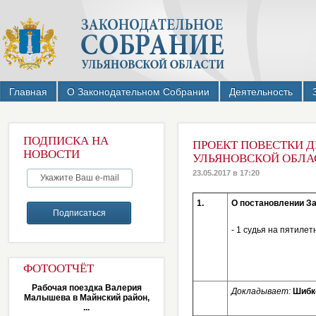
Главная
О Законодательном Собрании
Деятельность
ПОДПИСКА НА
ПРОЕКТ ПОВЕСТКИ Д
НОВОСТИ
УЛЬЯНОВСКОЙ ОБЛАСТ
23.05.2017 в 17:20
1.
О постановлении З
- 1 судья
на пятилет
ФОТООТЧЁТ
Рабочая поездка Валерия
Докладывает:
Шибк
Малышева в Майнский район,
...