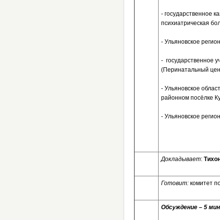
- государственное 
психиатрическая бол
- Ульяновское регио
- государственное 
(Перинатальный цент
- Ульяновское обла
районном посёлке Ку
- Ульяновское регио
Докладывает
:
Тихо
Готовит:
комитет п
Обсуждение – 5 мин