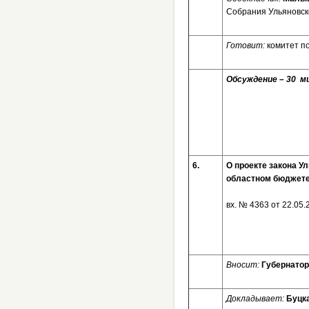
Собрания Ульяновско
Готовит:
комитет п
Обсуждение – 30 ми
6.
О проекте закона У
областном бюджете 
вх. № 4363 от 22.05.
Вносит:
Губернатор
Докладывает:
Буцк