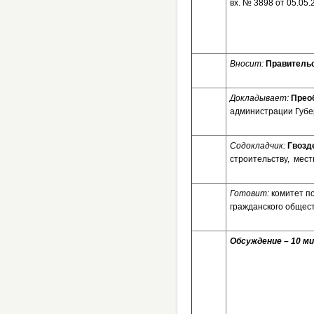
вх. № 3
Вносит:
Правительс
Докладывает:
Прео
администрации Губе
Содокладчик:
Гвозд
строительству, мес
Готовит:
комитет п
гражданского общес
Обсуждение – 10 ми