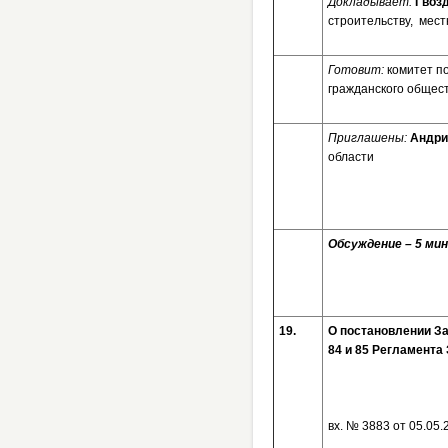
Докладывает:
Гвоз
строительству, мес
Готовит:
комитет п
гражданского общес
Приглашены:
Андри
области
Обсуждение – 5 мин
19.
О постановлении За
84 и 85 Регламента
вх. № 3883 от 05.05.