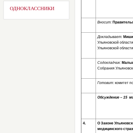
ОДНОКЛАССНИКИ
Вносит:
Правительс
Докладывает:
Миши
Ульяновской област
Ульяновской област
Содокладчик:
Малыш
Собрания Ульяновско
Готовит:
комитет п
Обсуждение – 15 ми
4.
О Законе Ульяновс
медицинского страх