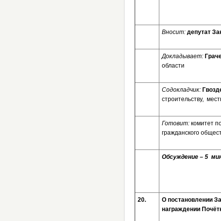
Вносит:
депутат За
Докладывает:
Грач
области
Содокладчик:
Гвозд
строительству, мес
Готовит:
комитет п
гражданского общес
Обсуждение – 5 мин
20.
О постановлени
награждении Почёт