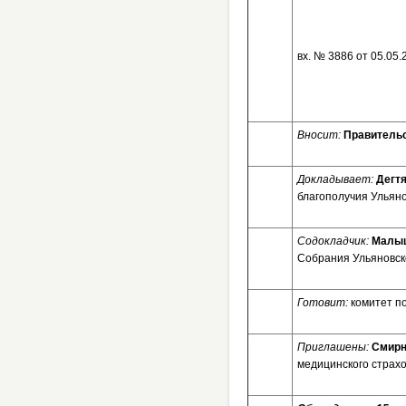
вх. № 3
Вносит:
Правительс
Докладывает:
Дегт
благополучия Ульяно
Содокладчик:
Малыш
Собрания Ульяновско
Готовит:
комитет п
Приглашены:
Смирн
медицинского страх