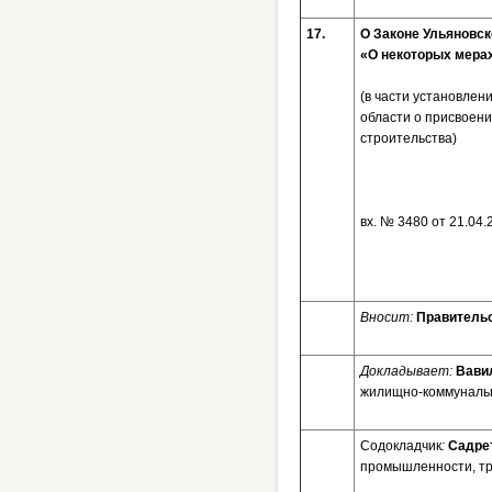
17.
О Законе Ульяновс
«О некоторых мерах
(в части установле
области о присвоени
строительства)
вх. № 3480 от
Вносит:
Правительс
Докладывает:
Вави
жилищно-коммунальн
Содокладчик
:
Садре
промышленности, тр