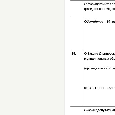
Готовит:
комитет п
гражданского общес
Обсуждение – 10 ми
15.
О Законе Ульяновск
муниципальных обр
(приведение в соот
вх. № 3
Вносит:
депутат За