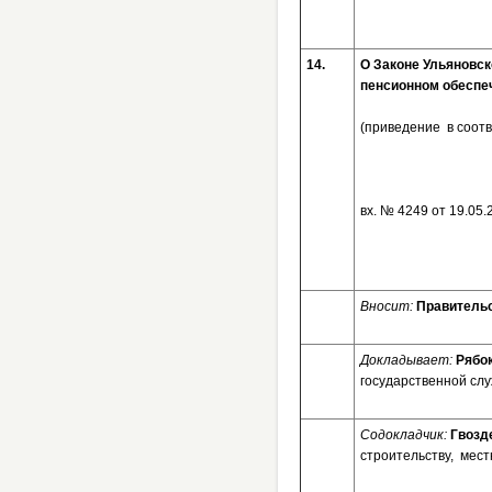
14.
О Законе Ульяновск
пенсионном обеспе
(приведение в соот
вх. № 4
Вносит:
Правительс
Докладывает:
Рябо
государственной сл
Содокладчик:
Гвозд
строительству, мес