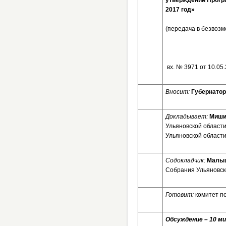
утверждении Прогр
2017 год»
(передача в безвоз
вх. № 3
Вносит:
Губернатор
Докладывает:
Миши
Ульяновской област
Ульяновской област
Содокладчик:
Малыш
Собрания Ульяновско
Готовит:
комитет п
Обсуждение – 10 ми