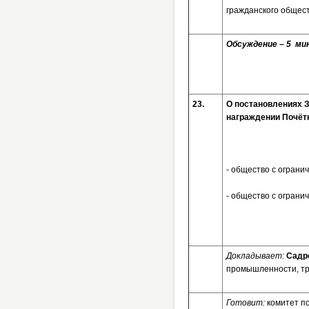
гражданского общес
Обсуждение – 5 мин
23.
О постановлени
награждении Почётн
- общество с огранич
- общество с ограни
Докладывает:
Садр
промышленности, тр
Готовит:
комитет по