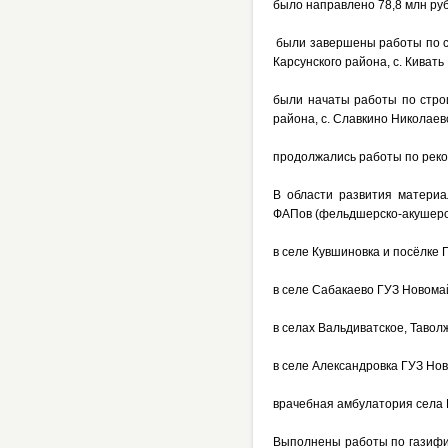
было направлено 78,8 млн руб
были завершены работы по стр
Карсунского района, с. Кивать
были начаты работы по строи
района, с. Славкино Николаев
продолжались работы по реко
В области развития материа
ФАПов (фельдшерско-акушерск
в селе Кувшиновка и посёлке
в селе Сабакаево ГУЗ Новома
в селах Вальдиватское, Тавол
в селе Александровка ГУЗ Но
врачебная амбулатория села 
Выполнены работы по газифик