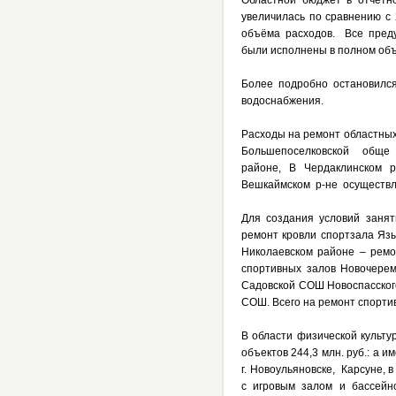
Областной бюджет в отчётно
увеличилась по сравнению с
объёма расходов. Все пред
были исполнены в полном об
Более подробно остановился
водоснабжения.
Расходы на ремонт областных
Большепоселковской обще 
районе, В Чердаклинском 
Вешкаймском р-не осуществлё
Для создания условий занят
ремонт кровли спортзала Язы
Николаевском районе – рем
спортивных залов Новочере
Садовской СОШ Новоспасског
СОШ. Всего на ремонт спорти
В области физической культ
объектов 244,3 млн. руб.: а 
г. Новоульяновске, Карсуне,
с игровым залом и бассейн