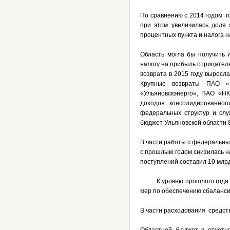
По сравнению с 2014 годом п
при этом увеличилась доля 
процентных пункта и налога н
Область могла бы получить 
налогу на прибыль отрицател
возврата в 2015 году выросла
Крупные возвраты ПАО «
«Ульяновскэнерго», ПАО «НК
доходов консолидированног
федеральных структур и сл
бюджет Ульяновской области 84
В части работы с федеральн
с прошлым годом снизилась н
поступлений составил 10 млрд
К уровню прошлого года фин
мер по обеспечению сбаланси
В части расходования средств