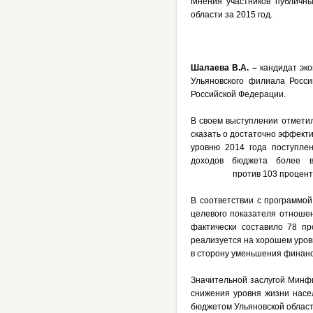
Мнения участников публичны
области за 2015 год.
Шалаева В.А. –
кандидат эк
Ульяновского филиала Росси
Российской Федерации.
В своем выступлении отметил
сказать о достаточно эффекти
уровню 2014 года поступлен
доходов бюджета более в
против 103 процента – п
В соответствии с программой
целевого показателя отношен
фактически составило 78 пр
реализуется на хорошем уровн
в сторону уменьшения финанс
Значительной заслугой Минф
снижения уровня жизни насе
бюджетом Ульяновской област