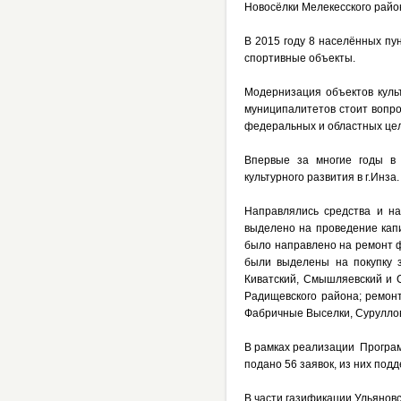
Новосёлки Мелекесского райо
В 2015 году 8 населённых пу
спортивные объекты.
Модернизация объектов куль
муниципалитетов стоит вопр
федеральных и областных це
Впервые за многие годы в 
культурного развития в г.Инза.
Направлялись средства и на
выделено на проведение капи
было направлено на ремонт ф
были выделены на покупку 
Киватский, Смышляевский и С
Радищевского района; ремонт
Фабричные Выселки, Суруллов
В рамках реализации Програм
подано 56 заявок, из них подд
В части газификации Ульянов