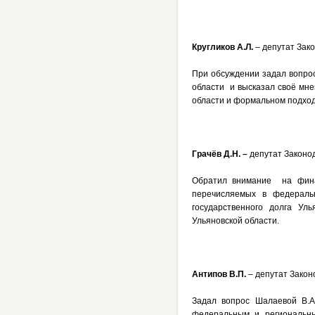
Кругликов А.Л.
– депутат Зако
При обсуждении задал вопрос
области и высказал своё мне
области и формальном подходе
Грачёв Д.Н. –
депутат Законод
Обратил внимание на фина
перечисляемых в федераль
государственного долга Ул
Ульяновской области.
Антипов В.П.
– депутат Закон
Задал вопрос Шалаевой В.А
федеральным и региональн