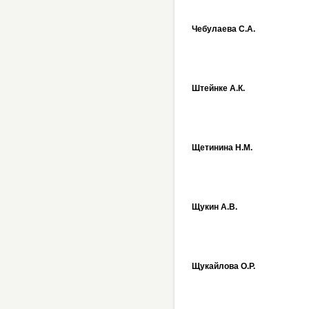
Чебулаева С.А.
Штейнке А.К.
Щетинина Н.М.
Щукин А.В.
Щукайлова О.Р.