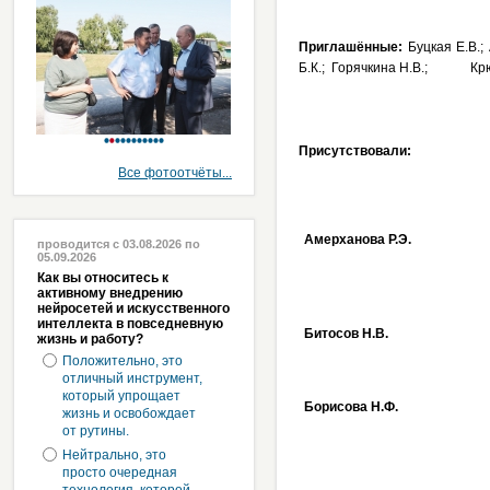
Приглашённые:
Буцкая Е.В.;
Б.К.; Горячкина Н.В.; Крючк
Присутствовали:
Все фотоотчёты...
Амерханова Р.Э.
проводится с 03.08.2026 по
05.09.2026
Как вы относитесь к
активному внедрению
нейросетей и искусственного
интеллекта в повседневную
Битосов Н.В.
жизнь и работу?
Положительно, это
отличный инструмент,
который упрощает
Борисова Н.Ф.
жизнь и освобождает
от рутины.
Нейтрально, это
просто очередная