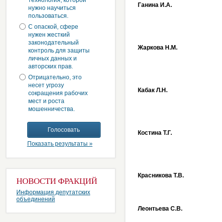
технология, которой
Ганина И.А.
нужно научиться
пользоваться.
С опаской, сфере
нужен жесткий
законодательный
Жаркова Н.М.
контроль для защиты
личных данных и
авторских прав.
Отрицательно, это
несет угрозу
Кабак Л.Н.
сокращения рабочих
мест и роста
мошенничества.
Костина Т.Г.
Показать результаты »
Красникова Т.В.
НОВОСТИ ФРАКЦИЙ
Информация депутатских
объединений
Леонтьева С.В.