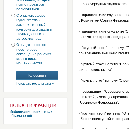
технология, которой
первоочередных задачах экон
нужно научиться
пользоваться.
- парламентские слушания "П
С опаской, сфере
нужен жесткий
с Комитетом Совета Федераци
законодательный
контроль для защиты
- парламентские слушания "О
личных данных и
параметрах проекта федераль
авторских прав.
Отрицательно, это
- "круглый стол" на тему 
несет угрозу
привлечению внешнего капита
сокращения рабочих
мест и роста
мошенничества.
- "круглый стол" на тему "Пр
финансового рынка";
- "круглый стол" на тему "О р
Показать результаты »
- совещание "Совершенств
платежей, имеющих признаки 
Российской Федерации";
НОВОСТИ ФРАКЦИЙ
Информация депутатских
- "круглый стол" на тему "
объединений
обеспечению устойчивого разв