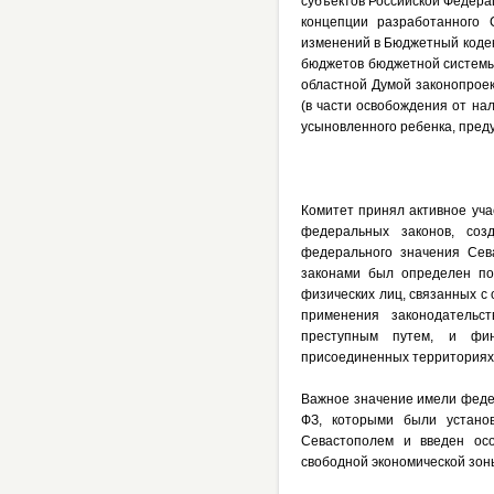
субъектов Российской Федера
концепции разработанного 
изменений в Бюджетный кодек
бюджетов бюджетной системы 
областной Думой законопроек
(в части освобождения от н
усыновленного ребенка, пред
Комитет принял активное уч
федеральных законов, соз
федерального значения Сев
законами был определен по
физических лиц, связанных с
применения законодательс
преступным путем, и фин
присоединенных территориях
Важное значение имели федер
ФЗ, которыми были устано
Севастополем и введен ос
свободной экономической зоны