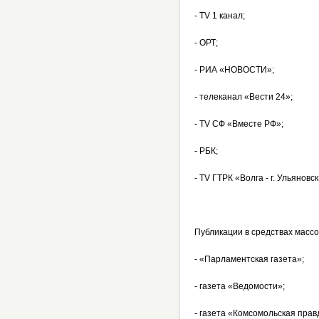
- TV 1 канал;
- ОРТ;
- РИА «НОВОСТИ»;
- телеканал «Вести 24»;
- TV СФ «Вместе РФ»;
- РБК;
- TV ГТРК «Волга - г. Ульяновс
Публикации в средствах масс
- «Парламентская газета»;
- газета «Ведомости»;
- газета «Комсомольская прав