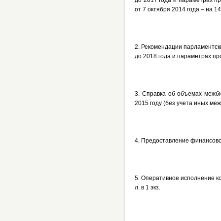
до 2017 года и параметрах п
от 7 октября 2014 года – на
14
2. Рекомендации парламентск
до 2018 года и параметрах пр
3. Справка об объемах межб
2015 году (без учета иных м
4. Предоставление финансово
5. Оперативное исполнение к
л
. в 1 экз.