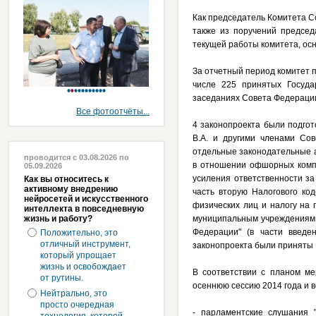
Как председатель Комитета С
также из поручений председ
текущей работы комитета, ос
За отчетный период комитет п
числе 225 принятых Госуда
заседаниях Совета Федераци
Все фотоотчёты...
4 законопроекта были подгот
В.А. и другими членами Со
отдельные законодательные а
проводится с 03.08.2026 по
в отношении офшорных комп
05.09.2026
усиления ответственности за
Как вы относитесь к
активному внедрению
часть вторую Налогового ко
нейросетей и искусственного
физических лиц и налогу на
интеллекта в повседневную
жизнь и работу?
муниципальным учреждениям к
Федерации" (в части введе
Положительно, это
отличный инструмент,
законопроекта были приняты 
который упрощает
жизнь и освобождает
В соответствии с планом м
от рутины.
осеннюю сессию 2014 года и 
Нейтрально, это
просто очередная
- парламентские слушания 