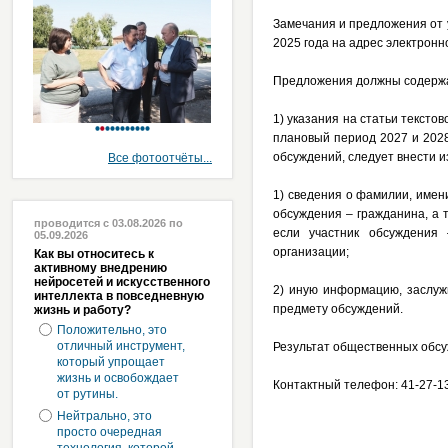
Замечания и предложения от 
2025 года на адрес электрон
Предложения должны содержа
1) указания на статьи тексто
плановый период 2027 и 2028 
обсуждений, следует внести 
Все фотоотчёты...
1) сведения о фамилии, имени
обсуждения – гражданина, а 
проводится с 03.08.2026 по
если участник обсуждения
05.09.2026
организации;
Как вы относитесь к
активному внедрению
нейросетей и искусственного
2) иную информацию, заслу
интеллекта в повседневную
предмету обсуждений.
жизнь и работу?
Положительно, это
отличный инструмент,
Результат общественных обс
который упрощает
жизнь и освобождает
Контактный телефон: 41-27-13
от рутины.
Нейтрально, это
просто очередная