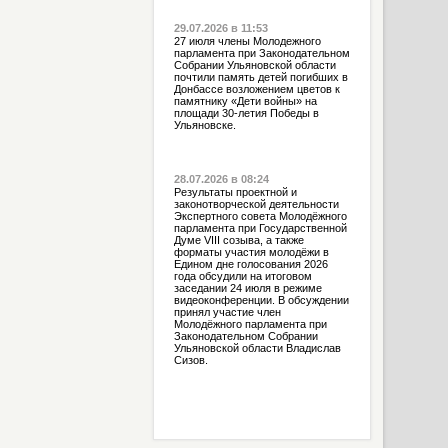
29.07.2026 в 11:53
27 июля члены Молодежного
парламента при Законодательном
Собрании Ульяновской области
почтили память детей погибших в
Донбассе возложением цветов к
памятнику «Дети войны» на
площади 30-летия Победы в
Ульяновске.
28.07.2026 в 08:24
Результаты проектной и
законотворческой деятельности
Экспертного совета Молодёжного
парламента при Государственной
Думе VIII созыва, а также
форматы участия молодёжи в
Едином дне голосования 2026
года обсудили на итоговом
заседании 24 июля в режиме
видеоконференции. В обсуждении
принял участие член
Молодёжного парламента при
Законодательном Собрании
Ульяновской области Владислав
Сизов.