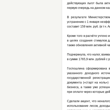
действующих льгот была акт
первую очередь на данном нал
В результате Министерство
устранению с 1 января неэфф
составит 159 млн. руб. (в т.ч.
Кроме того в расчёте учтено
в целях создания стимулов 
также обновления активной ч
Подчеркнула, что налог, взи
в сумме 1765,9 млн. рублей с
Госпошлина сформирована в
указанного доходного исто
государственной регистрац
документа («старт на ноль»)
бизнеса, а также уже успеш
при оплате через которые дей
Сделали акцент, что неналог
использование лесов, доходы