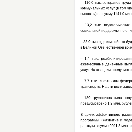
– 110,0 тыс. ветеранов труда
коммунальных услуг (в том ч
выплаты) на сумму 1141,0 млн.
– 13,2 тыс. педагогически
социальной поддержки по опл
– 83,0 тыс. «детям войны»
бу
в Великой Отечественной вой
– 1,4 тыс. реабилитирован
ежемесячные денежные выпл
услуг. На эти цели предусмотр
– 7,7 тыс. льготникам феде
транспорте. На эти цели запл
– 180 тружеников тыла пол
предусмотрено 1,9 млн. рубле
В целях эффективного разви
программы «Развитие и моде
расходы в сумме 9911,3 млн. р