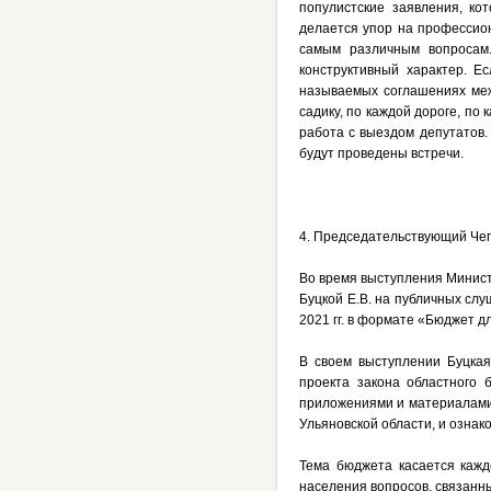
популистские заявления, ко
делается упор на профессио
самым различным вопросам.
конструктивный характер. Е
называемых соглашениях меж
садику, по каждой дороге, по
работа с выездом депутатов.
будут проведены встречи.
4. Председательствующий Чеп
Во время выступления Минист
Буцкой Е.В. на публичных сл
2021 г
г. в формате «Бюджет д
В своем выступлении
Буцкая
проекта закона областного 
приложениями и материалами
Ульяновской области, и озна
Тема бюджета касается кажд
населения вопросов, связанн