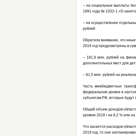
– на социальные выплаты без
1991 года № 1032-1 «О занято
– на осуществление отдельны
рублей.
Обратила внимание, что ины
2019 год предусмотрены в сум
– 181,9 млн. рублей
на фина
дополнительных мест для дете
– 81,5 млн. рублей
на реализа
Часть межбюджетных трансф
федеральном уровне в насто
субъектам РФ, которые будут 
Общий объем доходов областн
уровню
2018 г
на 8,2 % или на 
Что касается расходов област
2019 год, то они запланирован