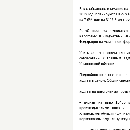
Было обращено внимание на т
2019 год планируются в объё
на 7,6%, или на 3113,8 млн. ру
Расчёт прогноза осуществлял
налоговых и бюджетных изм
Федерации на момент его фо
Учитывая, что значительну
согласованы с главным ад
Ульяновской области.
Подробнее остановилась на 
акцизы в целом.
Общий спрогн
акцизы на алкогольную продук
–
акцизы на пиво 10430 м
производителями пива и п
Ульяновской области (филиал
первоначальному плану текуще