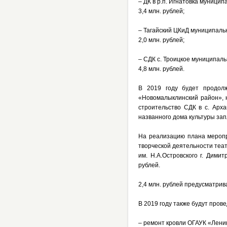
– ДК в р.п. Игнатовка муници
3,4 млн. рублей;
– Тагайский ЦКиД муниципаль
2,0 млн. рублей;
– СДК с. Троицкое муниципал
4,8 млн. рублей.
В 2019 году будет продол
«Новомалыклинский район», н
строительство СДК в с. Арх
названного дома культуры зап
На реализацию плана меропр
творческой деятельности теа
им. Н.А.Островского г. Дими
рублей.
2,4 млн. рублей предусматрив
В 2019 году также будут про
– ремонт кровли ОГАУК «Ленин