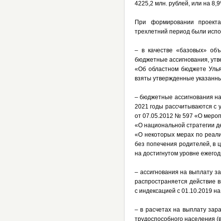
4225,2 млн. рублей, или на 8
При формировании проекта
трехлетний период были исп
– в качестве «базовых» об
бюджетные ассигнования, утв
«Об областном бюджете Улья
взяты утвержденные указанны
– бюджетные ассигнования н
2021 годы рассчитываются с 
от 07.05.2012 № 597 «О меро
«О национальной стратегии де
«О некоторых мерах по реали
без попечения родителей, в 
на достигнутом уровне ежегод
– ассигнования на выплату з
распространяется действие 
с индексацией с 01.10.2019 на
– в расчетах на выплату за
трудоспособного населения (в