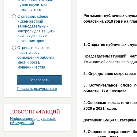
технология, которой
нужно научиться
пользоваться.
Регламент публичных слушан
С опаской, сфере
нужен жесткий
области на 2019 год и на пла
законодательный
контроль для защиты
личных данных и
авторских прав.
1.
Открытие публичных слуш
Отрицательно, это
несет угрозу
Председательствующий:
Чеп
сокращения рабочих
Ульяновской области по бюдже
мест и роста
мошенничества.
2.
Определение секретариат
3. Вступительное слово п
Показать результаты »
области В.А.Гвоздева.
4.
Основные показатели прое
2020 и 2021 годов.
НОВОСТИ ФРАКЦИЙ
Информация депутатских
Докладчик:
Буцкая Екатерин
объединений
5. Основные направления бю