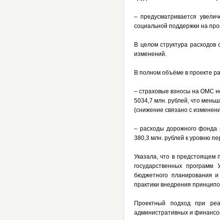
– предусматривается увелич
социальной поддержки на про
В целом структура расходов 
изменений.
В полном объёме
в проекте р
– страховые взносы на ОМС 
5034,7 млн. рублей, что меньш
(снижение связано с изменени
– расходы дорожного фонда 
380,3 млн. рублей к уровню п
Указала, что в предстоящем
государственных программ У
бюджетного планирования и
практики внедрения принципо
Проектный подход при реа
административных и финансов