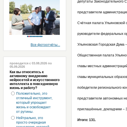
депутаты Законодательного С
представители администрации
Счётная палата Ульяновской о
руководители федеральных ор
Ульяновская Городская Дума –
Все фотоотчёты...
Общественная палата Ульянов
проводится с 03.08.2026 по
главы местных администраций
05.09.2026
Как вы относитесь к
активному внедрению
главы муниципальных образов
нейросетей и искусственного
интеллекта в повседневную
победители регионального ко
жизнь и работу?
Положительно, это
отличный инструмент,
представители автономных не
который упрощает
жизнь и освобождает
приглашённые, докладчики – 3
от рутины.
Нейтрально, это
Итого: 131.
просто очередная