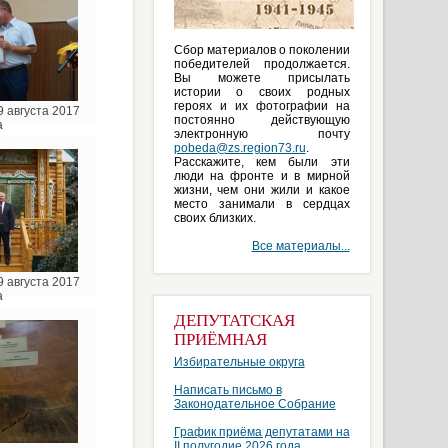
Сбор материалов о поколении
победителей продолжается.
Вы можете присылать
истории о своих родных
героях и их фотографии на
 августа 2017
постоянно действующую
а
электронную почту
pobeda@zs.region73.ru
.
Расскажите, кем были эти
люди на фронте и в мирной
жизни, чем они жили и какое
место занимали в сердцах
своих близких.
Все материалы...
 августа 2017
а
ДЕПУТАТСКАЯ
ПРИЁМНАЯ
Избирательные округа
Написать письмо в
Законодательное Собрание
График приёма депутатами на
II полугодие 2026 года