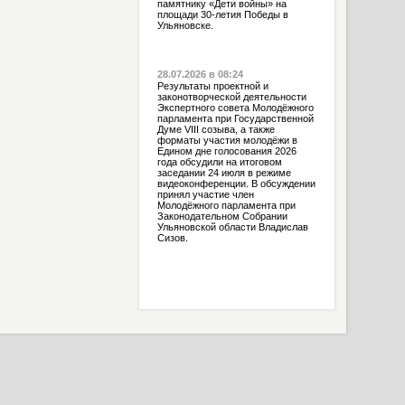
памятнику «Дети войны» на
площади 30-летия Победы в
Ульяновске.
28.07.2026 в 08:24
Результаты проектной и
законотворческой деятельности
Экспертного совета Молодёжного
парламента при Государственной
Думе VIII созыва, а также
форматы участия молодёжи в
Едином дне голосования 2026
года обсудили на итоговом
заседании 24 июля в режиме
видеоконференции. В обсуждении
принял участие член
Молодёжного парламента при
Законодательном Собрании
Ульяновской области Владислав
Сизов.