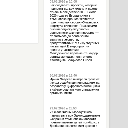
03.08.2026 в 10:08
Как создавать проекты, которые
приносят пользу людям и находят
отклик в обществе? 30–31 июля
2026 года во Дворце книги в
Ульяновске прошла экспертно-
практическая сессия «Ульяновск:
формула влияния». Практиками
оценки социокультурного и
ценностного влияния проектов —
от замысла до реализации
делились эксперты,
представители НКО и культурных
институций.В мероприятии
принял участие член
Молодежного парламента, лидер
центра молодых политологов
«Комиция» Владислав Сизов.
30.07.2026 в 13:40
Ирина Фадеева выиграла грант от
Фонда содействия инновациям на
разработку цифрового помощника
в сфере социального управления
организациями.
29.07.2026 в 11:53
27 июля члены Молодежного
парламента при Законодательном
Собрании Ульяновской области
почтили память детей погибших в
Донбассе возложением цветов к