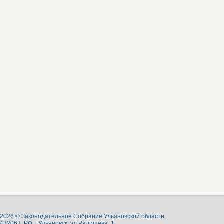
2026 © Законодательное Собрание Ульяновской области.
432063, РФ, г.Ульяновск, ул.Радищева, 1